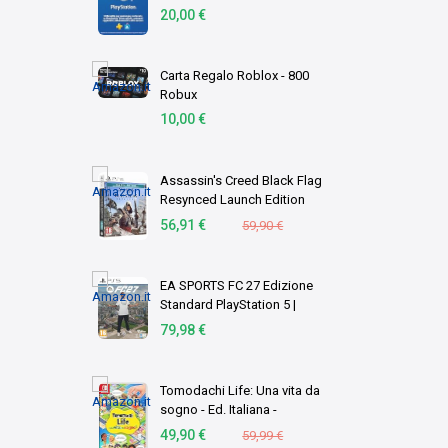
Account italiano [Codice per
20,00 €
email]
Carta Regalo Roblox - 800
Robux
10,00 €
Assassin's Creed Black Flag
Resynced Launch Edition
(PS5)
56,91 €
59,90 €
EA SPORTS FC 27 Edizione
Standard PlayStation 5 |
Disco | Videogiochi |
79,98 €
Italiano
Tomodachi Life: Una vita da
sogno - Ed. Italiana -
Versione su scheda
49,90 €
59,99 €