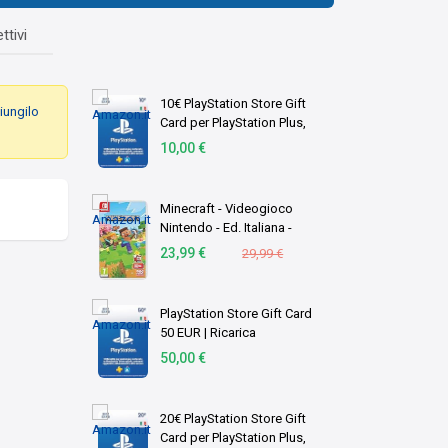
ttivi
10€ PlayStation Store Gift
iungilo
Card per PlayStation Plus,
Account italiano [Codice per
10,00 €
email]
Minecraft - Videogioco
Nintendo - Ed. Italiana -
Versione su scheda
23,99 €
29,99 €
PlayStation Store Gift Card
50 EUR | Ricarica
Portafoglio PSN | Account
50,00 €
italiano | PS5/PS4 Codice
download
20€ PlayStation Store Gift
Card per PlayStation Plus,