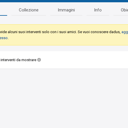
Collezione
Immagini
Info
Obie
ide alcuni suoi interventi solo con i suoi amici. Se vuoi conoscere dadus,
agg
desso
.
interventi da mostrare 😔