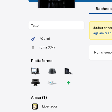
Bacheca
Tutto
dadus
condiv
agli amici a
40 anni
roma (RM)
Non ci sono 
Piattaforme
+
Amici (1)
Libertador