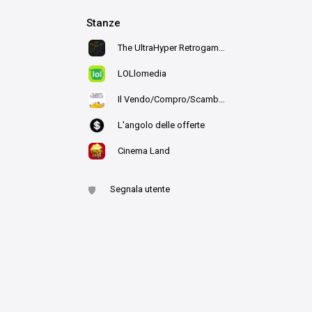
Stanze
The UltraHyper Retrogaming Room
LOLlomedia
Il Vendo/Compro/Scambio di Ludo
L'angolo delle offerte
Cinema Land
Segnala utente