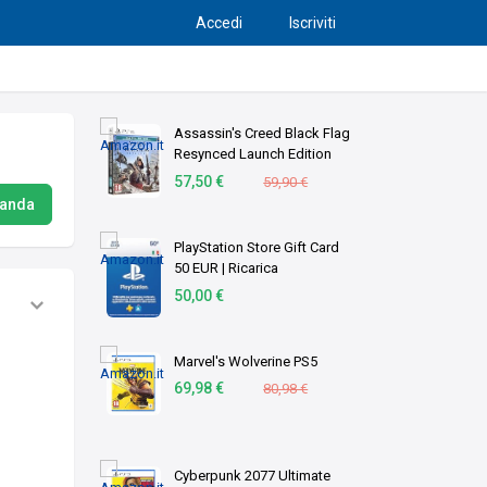
Accedi
Iscriviti
Assassin's Creed Black Flag
Resynced Launch Edition
(PS5)
57,50 €
59,90 €
manda
PlayStation Store Gift Card
50 EUR | Ricarica
Portafoglio PSN | Account
50,00 €
italiano | PS5/PS4 Codice
download
Marvel's Wolverine PS5
69,98 €
80,98 €
Cyberpunk 2077 Ultimate