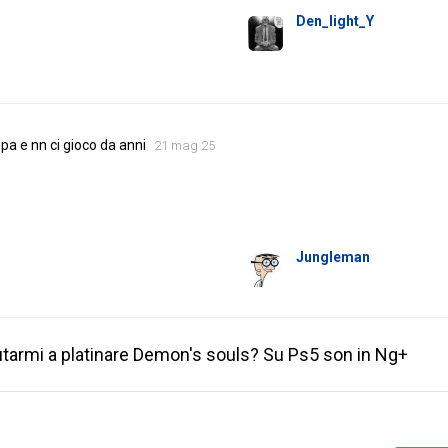
Den_light_Y
pa e nn ci gioco da anni
21 mag 25
Jungleman
utarmi a platinare Demon's souls? Su Ps5 son in Ng+