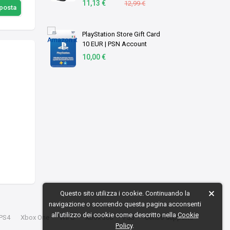
11,13 €
12,99 €
sposta
PlayStation Store Gift Card
10 EUR | PSN Account
italiano | PS5/PS4 Codice
10,00 €
download
Questo sito utilizza i cookie. Continuando la
navigazione o scorrendo questa pagina acconsenti
all'utilizzo dei cookie come descritto nella
Cookie
PS4
Xbox One
Wii U
Xbox 360
PS3
Centro supporto
Policy
.