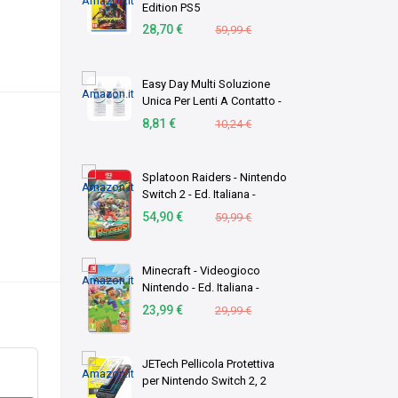
Edition PS5
28,70 €
59,99 €
Easy Day Multi Soluzione
Unica Per Lenti A Contatto -
Duopack 2 X 360 ml
8,81 €
10,24 €
Splatoon Raiders - Nintendo
Switch 2 - Ed. Italiana -
Versione su scheda
54,90 €
59,99 €
Minecraft - Videogioco
Nintendo - Ed. Italiana -
Versione su scheda
23,99 €
29,99 €
JETech Pellicola Protettiva
per Nintendo Switch 2, 2
Pezzi