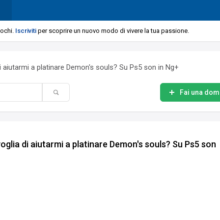
iochi.
Iscriviti
per scoprire un nuovo modo di vivere la tua passione.
i aiutarmi a platinare Demon's souls? Su Ps5 son in Ng+
Fai una do
glia di aiutarmi a platinare Demon's souls? Su Ps5 son