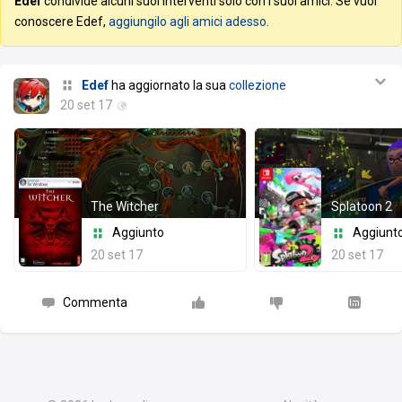
Edef
condivide alcuni suoi interventi solo con i suoi amici. Se vuoi
conoscere Edef,
aggiungilo agli amici adesso
.
Edef
ha aggiornato la sua
collezione
20 set 17
The Witcher
Splatoon 2
Aggiunto
Aggiunt
20 set 17
20 set 17
Commenta