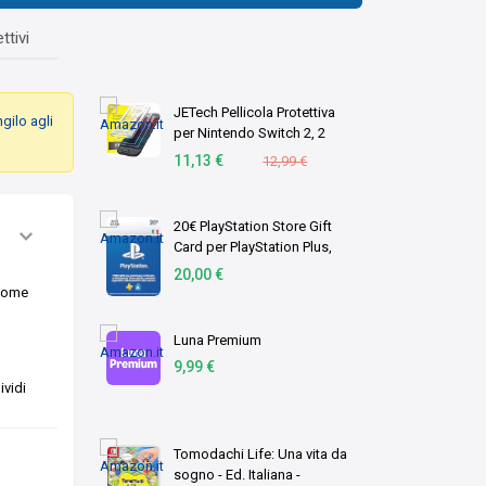
ttivi
JETech Pellicola Protettiva
gilo agli
per Nintendo Switch 2, 2
Pezzi
11,13 €
12,99 €
20€ PlayStation Store Gift
Card per PlayStation Plus,
Account italiano [Codice per
20,00 €
email]
 come
Luna Premium
9,99 €
vidi
Tomodachi Life: Una vita da
sogno - Ed. Italiana -