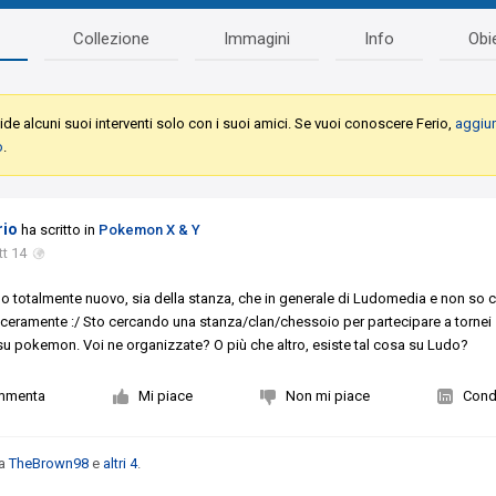
Collezione
Immagini
Info
Obie
de alcuni suoi interventi solo con i suoi amici. Se vuoi conoscere Ferio,
aggiun
o
.
rio
ha scritto in
Pokemon X & Y
tt 14
o totalmente nuovo, sia della stanza, che in generale di Ludomedia e non so
nceramente :/ Sto cercando una stanza/clan/chessoio per partecipare a tornei
su pokemon. Voi ne organizzate? O più che altro, esiste tal cosa su Ludo?
mmenta
Mi piace
Non mi piace
Condi
da
TheBrown98
e
altri 4
.