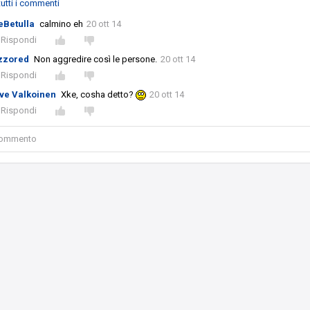
utti i commenti
eBetulla
calmino eh
20 ott 14
Rispondi
izzored
Non aggredire così le persone.
20 ott 14
Rispondi
ve Valkoinen
Xke, cosha detto?
20 ott 14
Rispondi
 commento