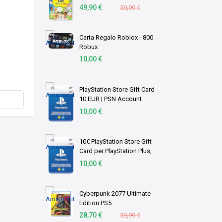
Versione su scheda
49,90 €
59,99 €
Carta Regalo Roblox - 800
Robux
10,00 €
PlayStation Store Gift Card
10 EUR | PSN Account
italiano | PS5/PS4 Codice
10,00 €
download
10€ PlayStation Store Gift
Card per PlayStation Plus,
Account italiano [Codice per
10,00 €
email]
Cyberpunk 2077 Ultimate
Edition PS5
28,70 €
59,99 €