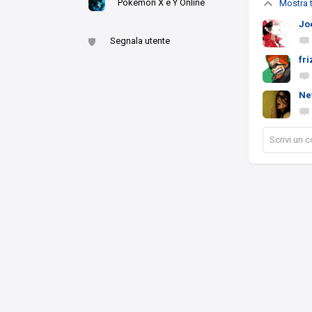
Pokèmon X e Y Online
Mostra t
Jo
Segnala utente
fr
Ne
Scrivi un