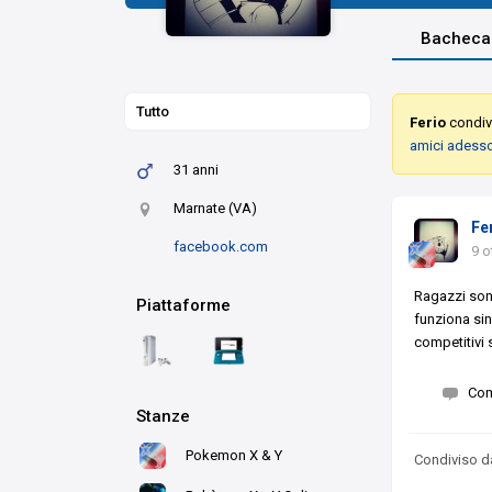
Bacheca
Tutto
Ferio
condivi
amici adess
31 anni
Marnate (VA)
Fe
facebook.com
9 o
Ragazzi son
Piattaforme
funziona si
competitivi 
Co
Stanze
Pokemon X & Y
Condiviso 