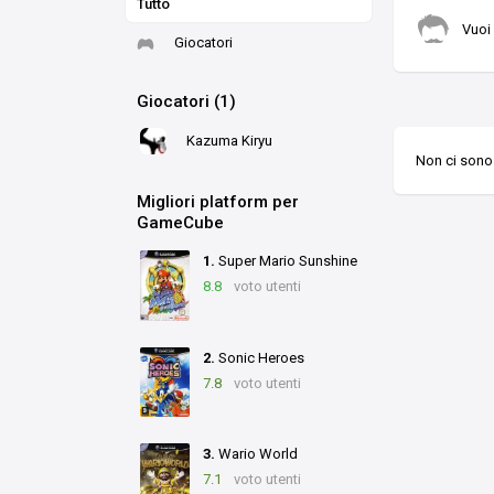
Tutto
Vuoi
Giocatori
Giocatori (1)
Kazuma Kiryu
Non ci sono 
Migliori platform per
GameCube
1.
Super Mario Sunshine
8.8
voto utenti
2.
Sonic Heroes
7.8
voto utenti
3.
Wario World
7.1
voto utenti