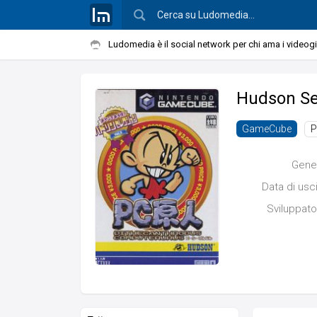
Ludomedia è il social network per chi ama i videog
Hudson Sel
P
GameCube
Gene
Data di usc
Sviluppato