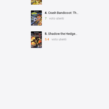
4.
Crash Bandicoot: The Wrath of Cortex
7
voto utenti
5.
Shadow the Hedgehog
5.4
voto utenti