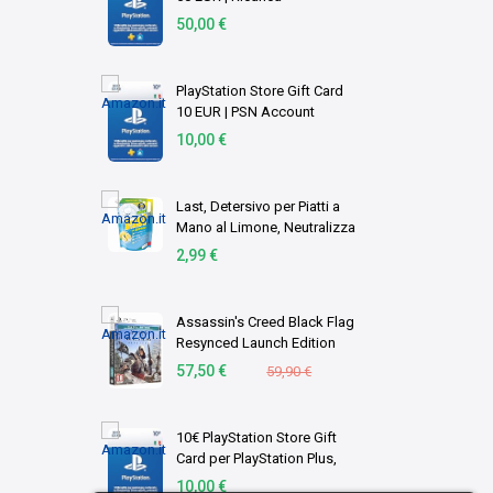
Portafoglio PSN | Account
50,00 €
italiano | PS5/PS4 Codice
download
PlayStation Store Gift Card
10 EUR | PSN Account
italiano | PS5/PS4 Codice
10,00 €
download
Last, Detersivo per Piatti a
Mano al Limone, Neutralizza
gli Odori, Azione
2,99 €
Sgrassante - Formato
Scorta, 1,8 Litri
Assassin's Creed Black Flag
Resynced Launch Edition
(PS5)
57,50 €
59,90 €
10€ PlayStation Store Gift
Card per PlayStation Plus,
Account italiano [Codice per
10,00 €