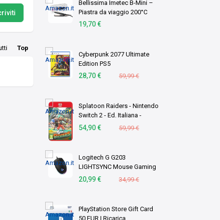
Bellissima Imetec B-Mini –
Piastra da viaggio 200°C
riviti
19,70 €
utti
Top
Cyberpunk 2077 Ultimate
Edition PS5
28,70 €
59,99 €
Splatoon Raiders - Nintendo
Switch 2 - Ed. Italiana -
Versione su scheda
54,90 €
59,99 €
Logitech G G203
LIGHTSYNC Mouse Gaming
con Illuminazione RGB
20,99 €
34,99 €
PlayStation Store Gift Card
50 EUR | Ricarica