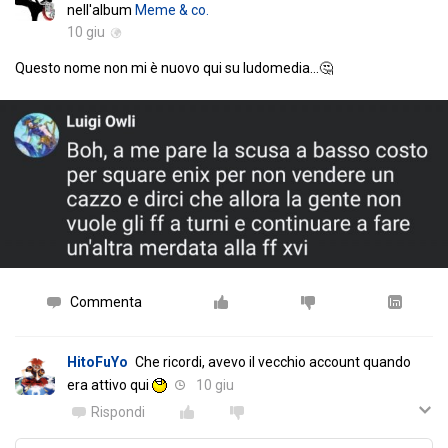
nell'album
Meme & co.
10 giu
Questo nome non mi è nuovo qui su ludomedia...🤔
Commenta
HitoFuYo
Che ricordi, avevo il vecchio account quando
era attivo qui
10 giu
Rispondi