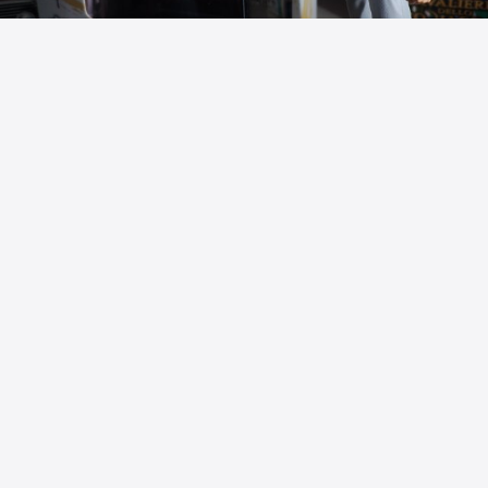
Commenta
Condiviso da
The Fire Bird
.
Piace a
8 persone
The Fire Bird
Niente anniversary ps5? Ottima collezione
comunque!
23 mag
Rispondi
1
Kazuma Kiryu
Di remastered ne ho pieni i maroni.
Potrei propendere per l'acquisto del Kiwami 3 prima o