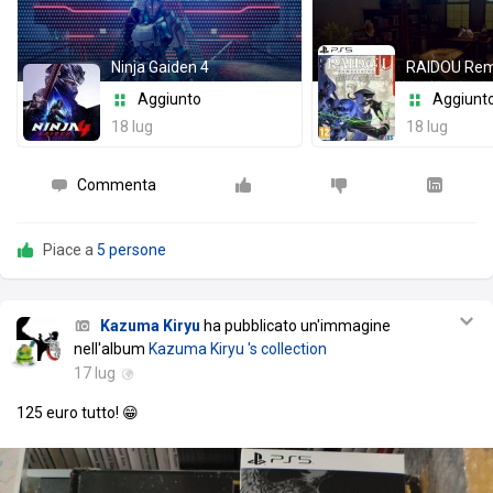
Ninja Gaiden 4
Aggiunto
Aggiunt
18 lug
18 lug
Commenta
Piace a
5 persone
Kazuma Kiryu
ha pubblicato un'immagine
nell'album
Kazuma Kiryu 's collection
17 lug
125 euro tutto! 😁