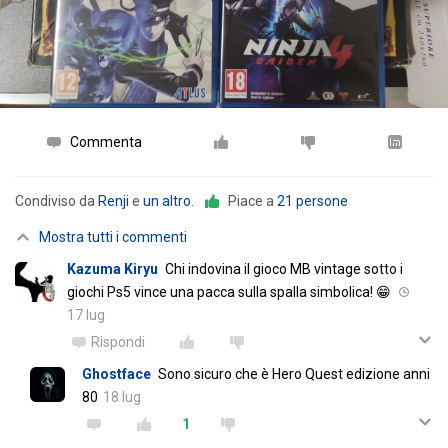
Commenta
Condiviso da
Renji
e
un altro
.
Piace a
21 persone
Mostra tutti i commenti
Kazuma Kiryu
Chi indovina il gioco MB vintage sotto i
giochi Ps5 vince una pacca sulla spalla simbolica! 😁
17 lug
Rispondi
Ghostface
Sono sicuro che è Hero Quest edizione anni
80
18 lug
1