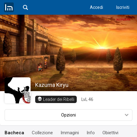
Accedi
Iscriviti
Kazuma Kiryu
LvL
46
Leader dei Ribelli
Opzioni
Bacheca
Collezione
Immagini
Info
Obiettivi