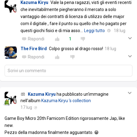
Kazuma Kiryu
Vale la pena ragazzi, visti gli eventi recenti
che inevitabilmente piegheranno il mercato a solo
vantaggio dei contratti di licenza di utilizzo delle major
com il digitale , fare il punto su quello che ho pagato per
questi giochi fisici e di mia asso
…
Leggi tutto
18 lug
Rispondi
1
The Fire Bird
Colpo grosso al drago rosso!
18 lug
Rispondi
Scrivi un commento
Kazuma Kiryu
ha pubblicato un'immagine
nell'album
Kazuma Kiryu 's collection
17 lug
Game Boy Micro 20th Famicom Edition rigorosamente Jap, like
new.
Pezzo della madonna finalmente agguantato. 😁