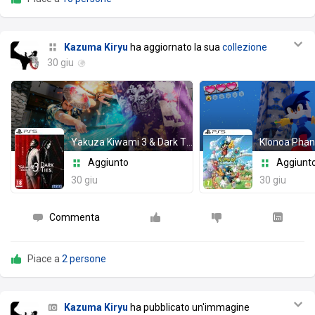
Kazuma Kiryu
ha aggiornato la sua
collezione
30 giu
Yakuza Kiwami 3 & Dark Ties
Aggiunto
Aggiunt
30 giu
30 giu
Commenta
Piace a
2 persone
Kazuma Kiryu
ha pubblicato un'immagine