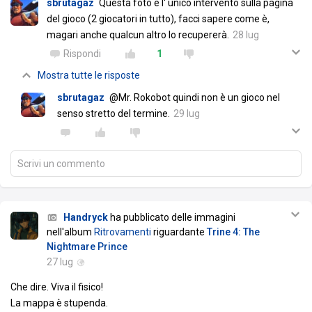
sbrutagaz
Questa foto è l' unico intervento sulla pagina
del gioco (2 giocatori in tutto), facci sapere come è,
magari anche qualcun altro lo recupererà.
28 lug
Rispondi
1
Mostra tutte le risposte
sbrutagaz
@Mr. Rokobot quindi non è un gioco nel
senso stretto del termine.
29 lug
Scrivi un commento
Handryck
ha pubblicato delle immagini
nell'album
Ritrovamenti
riguardante
Trine 4: The
Nightmare Prince
27 lug
Che dire. Viva il fisico!
La mappa è stupenda.