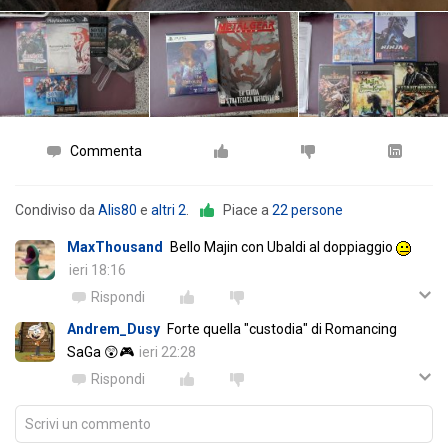
Commenta
Condiviso da
Alis80
e
altri 2
.
Piace a
22 persone
MaxThousand
Bello Majin con Ubaldi al doppiaggio
ieri 18:16
Rispondi
Andrem_Dusy
Forte quella "custodia" di Romancing
SaGa 😲🎮
ieri 22:28
Rispondi
Scrivi un commento