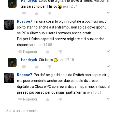
Handryck
Lo so che digitale lo trovo a meno. Ma come
già sai sono per il fisico
ieri 12:54
Roscoe7
Fai una cosa, lo pigli in digitale a pochissimo, di
solito stanno anche a 8 entrambi, non so da dove giochi,
se PC o Xbox puoi usare i rewards anche gratis.
Poi per il fisico aspetti il prezzo migliore e ci puoi anche
risparmiare.
ieri 14:58
Rispondi
Handryck
Già fatto
.
ieri 17:18
Roscoe7
Perché se giochi solo da Switch non saprei dirti,
ma puoi prenderlo anche per due console diverese,
digitale tra Xbox e PC con rewards per risparmio, e fisico al
prezzo più basso per qualsiasi piattaforma
ieri 15:01
Rispondi
Scrivi un commento