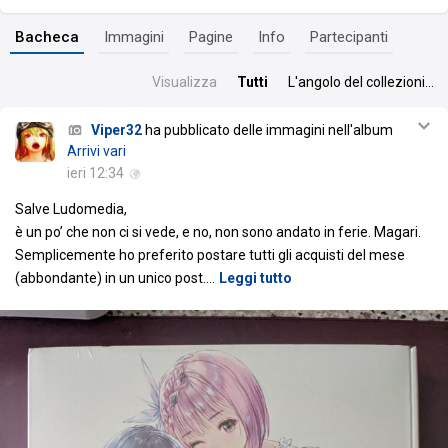
Bacheca
Immagini
Pagine
Info
Partecipanti
Visualizza
Tutti
L'angolo del collezionista
Viper32
ha pubblicato delle immagini nell'album
Arrivi vari
ieri 12:34
Salve Ludomedia,
è un po’ che non ci si vede, e no, non sono andato in ferie. Magari.
Semplicemente ho preferito postare tutti gli acquisti del mese
(abbondante) in un unico post.
…
Leggi tutto