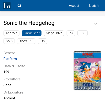
Accedi
Iscriviti
Sonic the Hedgehog
Android
Mega Drive
PC
PS3
GameGear
SMS
Xbox 360
iOS
Genere
Platform
Data di uscita
1991
Produttore
Sega
Sviluppatore
Ancient