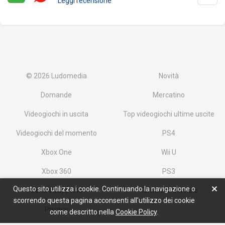
Leggi recensione
© 2026
Ludomedia
Novità
Domande
Mercatino
Videogiochi in uscita
Top videogiochi ultime uscite
Videogiochi del momento
PS4
Xbox One
Wii U
Xbox 360
PS3
Questo sito utilizza i cookie. Continuando la navigazione o
Centro supporto
Termini di Servizio
scorrendo questa pagina acconsenti all'utilizzo dei cookie
Privacy
come descritto nella
Cookie Policy
.