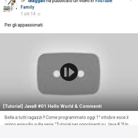
iBaggati
ha pubblicato un video in
YouTube
Family
1 ott 14
Per gli appassionati:
[Tutorial] Java8 #01 Hello World & Commenti
Bella a tutti ragazzi !! Come programmato oggi 1° ottobre esce il
primo episodio sulla serie "Tutorial per principianti su Java 8 "!! In
questo video..