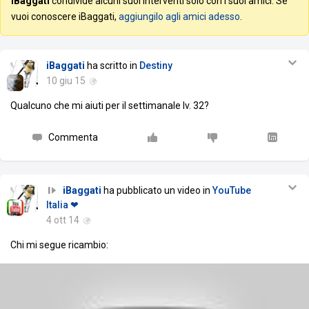
iBaggati
condivide alcuni suoi interventi solo con i suoi amici. Se
vuoi conoscere iBaggati,
aggiungilo agli amici adesso
.
iBaggati
ha scritto in
Destiny
10 giu 15
Qualcuno che mi aiuti per il settimanale lv. 32?
Commenta
iBaggati
ha pubblicato un video in
YouTube
Italia ❤
4 ott 14
Chi mi segue ricambio: