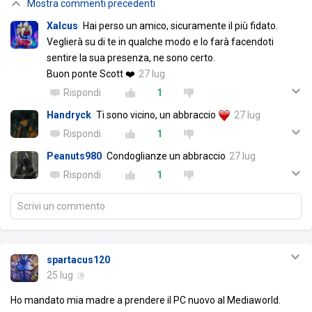
Mostra commenti precedenti
Xalcus
Hai perso un amico, sicuramente il più fidato.
Veglierà su di te in qualche modo e lo farà facendoti
sentire la sua presenza, ne sono certo.
Buon ponte Scott ❤️
27 lug
Rispondi
1
Handryck
Ti sono vicino, un abbraccio
27 lug
Rispondi
1
Peanuts980
Condoglianze un abbraccio
27 lug
Rispondi
1
Scrivi un commento
spartacus120
25 lug
Ho mandato mia madre a prendere il PC nuovo al Mediaworld.