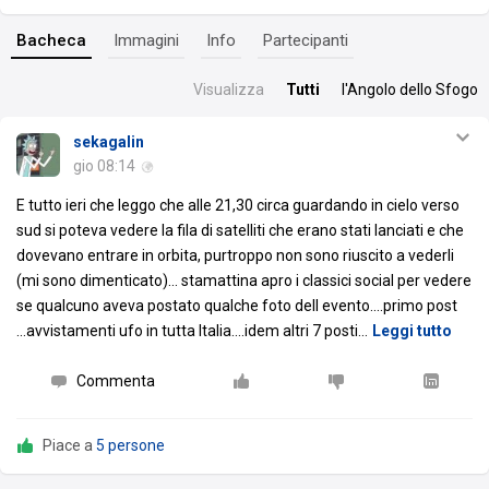
Bacheca
Immagini
Info
Partecipanti
Visualizza
Tutti
l'Angolo dello Sfogo
sekagalin
gio 08:14
E tutto ieri che leggo che alle 21,30 circa guardando in cielo verso
sud si poteva vedere la fila di satelliti che erano stati lanciati e che
dovevano entrare in orbita, purtroppo non sono riuscito a vederli
(mi sono dimenticato)... stamattina apro i classici social per vedere
se qualcuno aveva postato qualche foto dell evento....primo post
...avvistamenti ufo in tutta Italia....idem altri 7 posti
…
Leggi tutto
Commenta
Piace a
5 persone