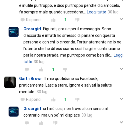
è inutile purtroppo, e dico purtroppo perché diciamocelo,
fa sempre male quando succedono
…
Leggi tutto
30 lug
Rispondi
1
Groargirl
Figurati, grazie per il messaggio. Sono
d'accordo e infatti ho smesso di parlare con questa
persona e con chi lo circonda. Fortunatamente ne io ne
l'utente che ho difeso siamo così fragili e continuiamo
per la nostra strada, ma purtroppo come ben dic
…
Leggi
tutto
30 lug
1
Garth Brown
Il mio quotidiano su Facebook,
praticamente. Lascia stare, ignora e salvati la salute
mentale.
30 lug
Rispondi
1
Groargirl
si farò così, non trovo alcun senso al
contrario, ma un po' mi dispiace
30 lug