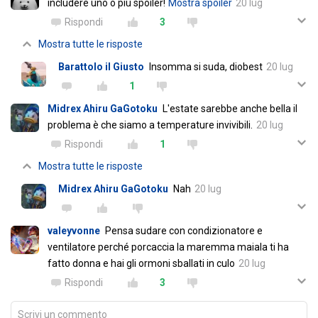
includere uno o più spoiler!
Mostra spoiler
20 lug
Rispondi
3
Mostra tutte le risposte
Barattolo il Giusto
Insomma si suda, diobest
20 lug
1
Midrex Ahiru GaGotoku
L'estate sarebbe anche bella il
problema è che siamo a temperature invivibili.
20 lug
Rispondi
1
Mostra tutte le risposte
Midrex Ahiru GaGotoku
Nah
20 lug
valeyvonne
Pensa sudare con condizionatore e
ventilatore perché porcaccia la maremma maiala ti ha
fatto donna e hai gli ormoni sballati in culo
20 lug
Rispondi
3
Scrivi un commento