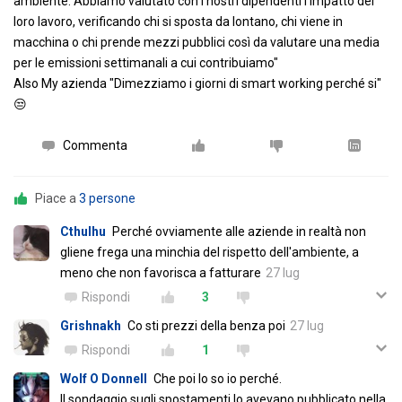
ambiente. Abbiamo valutato con i nostri dipendenti l impatto del
loro lavoro, verificando chi si sposta da lontano, chi viene in
macchina o chi prende mezzi pubblici così da valutare una media
per le emissioni settimanali a cui contribuiamo"
Also My azienda "Dimezziamo i giorni di smart working perché si"
😒
Commenta
Piace a
3 persone
Cthulhu
Perché ovviamente alle aziende in realtà non
gliene frega una minchia del rispetto dell'ambiente, a
meno che non favorisca a fatturare
27 lug
Rispondi
3
Grishnakh
Co sti prezzi della benza poi
27 lug
Rispondi
1
Wolf O Donnell
Che poi lo so io perché.
Il sondaggio sugli spostamenti lo avevano pubblicato nella