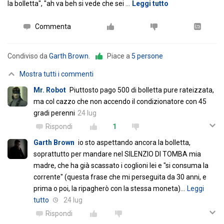
la bolletta", "ah va beh si vede che sei
…
Leggi tutto
Commenta
Condiviso da
Garth Brown
.
Piace a
5 persone
Mostra tutti i commenti
Mr. Robot
Piuttosto pago 500 di bolletta pure rateizzata,
ma col cazzo che non accendo il condizionatore con 45
gradi perenni
24 lug
Rispondi
1
Garth Brown
io sto aspettando ancora la bolletta,
soprattutto per mandare nel SILENZIO DI TOMBA mia
madre, che ha già scassato i coglioni lei e "si consuma la
corrente" (questa frase che mi perseguita da 30 anni, e
prima o poi, la ripagherò con la stessa moneta)
…
Leggi
tutto
24 lug
Rispondi