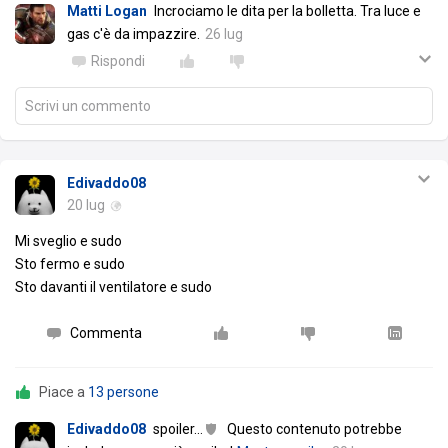
Matti Logan
Incrociamo le dita per la bolletta. Tra luce e
gas c'è da impazzire.
26 lug
Rispondi
Scrivi un commento
Edivaddo08
20 lug
Mi sveglio e sudo
Sto fermo e sudo
Sto davanti il ventilatore e sudo
Commenta
Piace a
13 persone
Edivaddo08
spoiler
…
Questo contenuto potrebbe