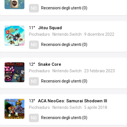
Recensioni degli utenti (0)
ND
11°
Jitsu Squad
Picchiaduro
·
Nintendo Switch
·
9 dicembre 2022
Recensioni degli utenti (0)
ND
12°
Snake Core
Picchiaduro
·
Nintendo Switch
·
23 febbraio 2023
Recensioni degli utenti (0)
ND
13°
ACA NeoGeo: Samurai Shodown III
Picchiaduro
·
Nintendo Switch
·
5 aprile 2018
Recensioni degli utenti (0)
ND