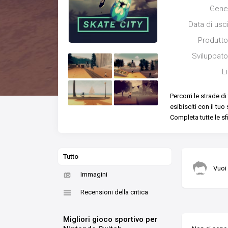
Gene
Data di usc
Produtto
Sviluppato
L
Percorri le strade d
esibisciti con il tu
Completa tutte le sf
Tutto
Vuoi
Immagini
Recensioni della critica
Migliori gioco sportivo per