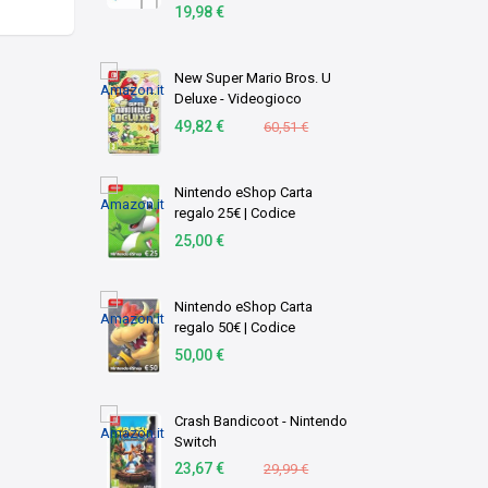
con Cavo 1.5M/5FT Carica
19,98 €
Rapida Compatibile con
Nintendo Switch
Console/Lite/OLED/Deck
New Super Mario Bros. U
Dock …
Deluxe - Videogioco
Nintendo - Ed. Italiana -
49,82 €
60,51 €
Versione su scheda
Nintendo eShop Carta
regalo 25€ | Codice
download (EU) | Switch
25,00 €
Nintendo eShop Carta
regalo 50€ | Codice
download (EU) | Switch
50,00 €
Crash Bandicoot - Nintendo
Switch
23,67 €
29,99 €