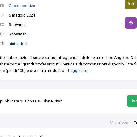
6.5
re
Gioco sportivo
ita
6 maggio 2021
re
Snowman
re
Snowman
ink
nintendo.it
i tre ambientazioni basate su luoghi leggendari dello skate di Los Angeles, Osl
o skate come i grandi professionisti.
Centinaia di combinazioni disponibili, tra fl
ide (più di 100) o divertiti a modo tuo
…
Leggi tutto
Isc
 pubblicare qualcosa su Skate City?
Visualizza
T