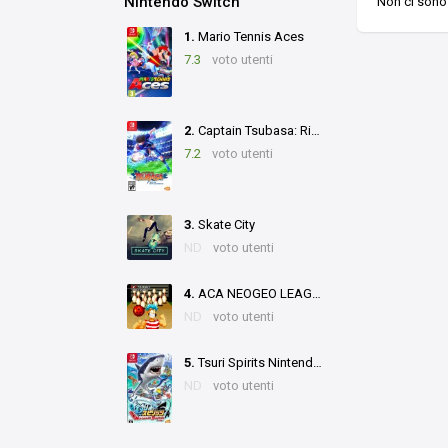
Nintendo Switch
Non ci sono 
1.
Mario Tennis Aces
7.3
voto utenti
2.
Captain Tsubasa: Rise of New Champions
7.2
voto utenti
3.
Skate City
ND
voto utenti
4.
ACA NEOGEO LEAGUE BOWLING
ND
voto utenti
5.
Tsuri Spirits Nintendo Switch Version
ND
voto utenti