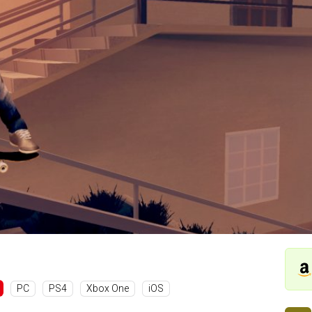
PC
PS4
Xbox One
iOS