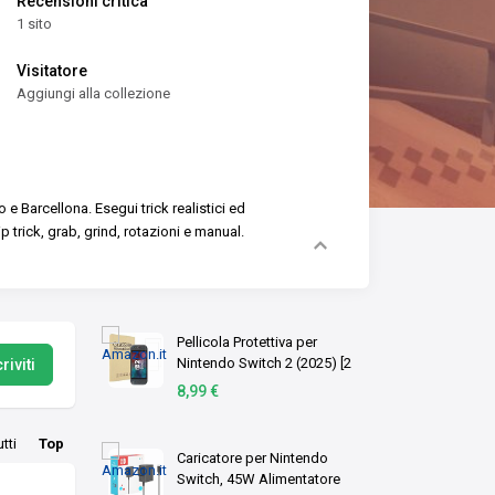
Recensioni critica
1 sito
Visitatore
Aggiungi alla collezione
o e Barcellona.
Esegui trick realistici ed
ip trick, grab, grind, rotazioni e manual.
Pellicola Protettiva per
Nintendo Switch 2 (2025) [2
riviti
Pezzi] Vetro Temperato
8,99 €
Resistente Vetro Protezione
Anti Graffio
utti
Top
Caricatore per Nintendo
Switch, 45W Alimentatore