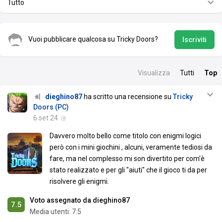
Tutto
Vuoi pubblicare qualcosa su Tricky Doors?
Iscriviti
Visualizza
Tutti
Top
dieghino87
ha scritto una recensione su
Tricky
Doors (PC)
6 set 24
Davvero molto bello come titolo con enigmi logici
però con i mini giochini , alcuni, veramente tediosi da
fare, ma nel complesso mi son divertito per com'è
stato realizzato e per gli "aiuti" che il gioco ti da per
risolvere gli enigmi.
Voto assegnato da dieghino87
7.5
Media utenti:
7.5