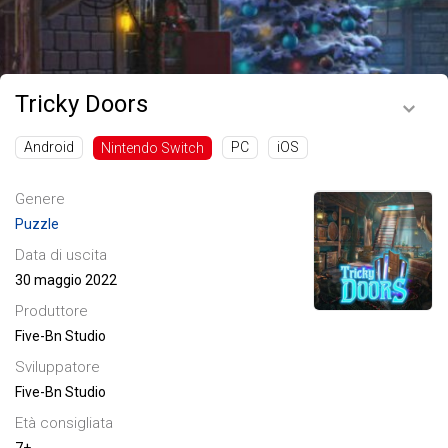
Tricky Doors
Android
PC
iOS
Nintendo Switch
Genere
Puzzle
Data di uscita
30 maggio 2022
Produttore
Five-Bn Studio
Sviluppatore
Five-Bn Studio
Età consigliata
7+