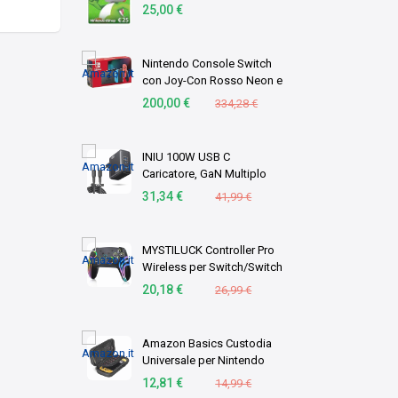
download (EU) | Switch
25,00 €
Nintendo Console Switch
con Joy-Con Rosso Neon e
Blu Neon
200,00 €
334,28 €
INIU 100W USB C
Caricatore, GaN Multiplo
Presa USBC Caricabatterie,
31,34 €
41,99 €
Alimentatore Rapido
Compatto con Cavo per
MacBook Pro Air iPad,
MYSTILUCK Controller Pro
iPhone 1 …
Wireless per Switch/Switch
2/Lite/OLED/PC
20,18 €
26,99 €
Amazon Basics Custodia
Universale per Nintendo
Switch con 12 Slot per
12,81 €
14,99 €
Schede di Gioco,