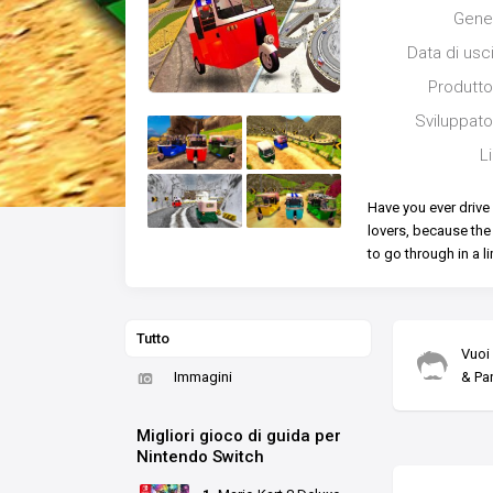
Gene
Data di usc
Produtto
Sviluppato
L
Have you ever drive
lovers, because the 
to go through in a l
Tutto
Vuoi
Immagini
& Pa
Migliori gioco di guida per
Nintendo Switch