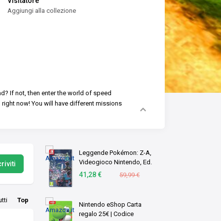
Visitatore
Aggiungi alla collezione
? If not, then enter the world of speed
n right now! You will have different missions
Leggende Pokémon: Z-A,
Videogioco Nintendo, Ed.
riviti
Italiana, Versione su scheda
41,28 €
59,99 €
utti
Top
Nintendo eShop Carta
regalo 25€ | Codice