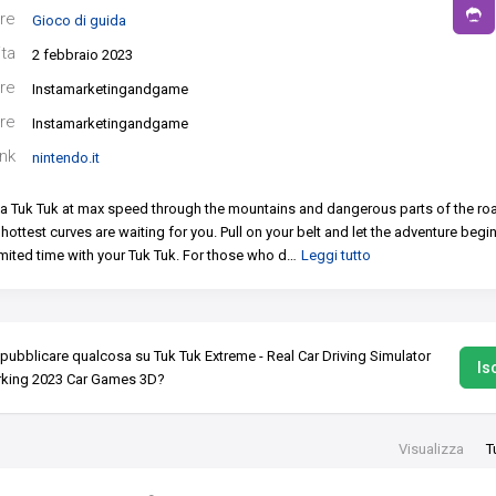
re
Gioco di guida
ita
2 febbraio 2023
re
Instamarketingandgame
re
Instamarketingandgame
ink
nintendo.it
 a Tuk Tuk at max speed through the mountains and dangerous parts of the road
hottest curves are waiting for you.
Pull on your belt and let the adventure begi
imited time with your Tuk Tuk.
For those who d
…
Leggi tutto
 pubblicare qualcosa su Tuk Tuk Extreme - Real Car Driving Simulator
Isc
rking 2023 Car Games 3D?
Visualizza
T