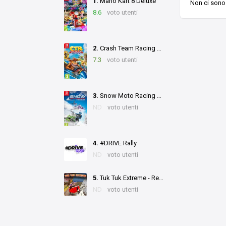
1.
Mario Kart 8 Deluxe
Non ci sono 
8.6
voto utenti
2.
Crash Team Racing Nitro-Fueled
7.3
voto utenti
3.
Snow Moto Racing Freedom
ND
voto utenti
4.
#DRIVE Rally
ND
voto utenti
5.
Tuk Tuk Extreme - Real Car Driving Simulator & Parking 2023 Car Games 3D
ND
voto utenti