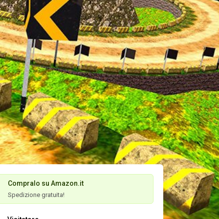
rking 2023 Car Games 3D
Compralo su Amazon.it
Spedizione gratuita!