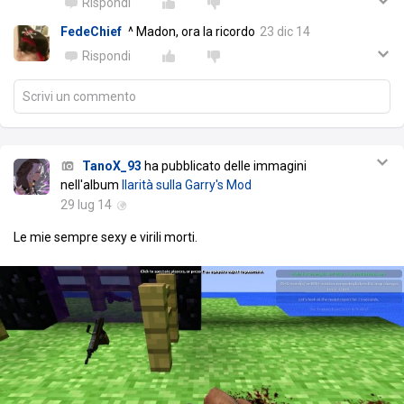
Rispondi
FedeChief
^ Madon, ora la ricordo
23 dic 14
Rispondi
Scrivi un commento
TanoX_93
ha pubblicato delle immagini
nell'album
Ilarità sulla Garry's Mod
29 lug 14
Le mie sempre sexy e virili morti.