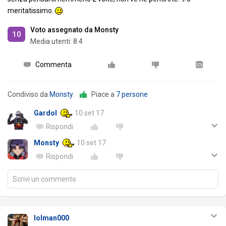
meritatissimo.
Voto assegnato da Monsty
10
Media utenti:
8.4
Commenta
Condiviso da
Monsty
.
Piace a
7 persone
Gardol
10 set 17
Rispondi
Monsty
10 set 17
Rispondi
Scrivi un commento
lolman000