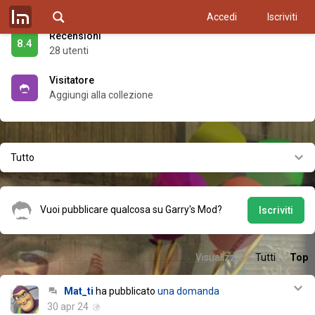
Accedi
Iscriviti
Recensioni
8.4
28 utenti
Visitatore
Aggiungi alla collezione
Tutto
Vuoi pubblicare qualcosa su Garry's Mod?
Iscriviti
Visualizza
Tutti
Top
Mat_ti
ha pubblicato
una domanda
30 apr 24