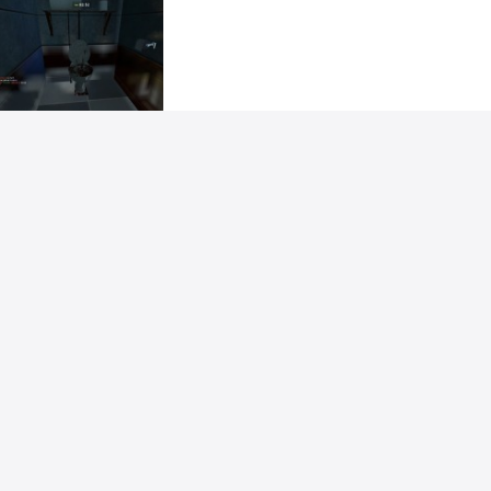
Commenta
Piace a
3 persone
FedeChief
ha pubblicato un'immagine
nell'album
In gioco
10 lug 14
La vettura 00 di Dick Dastardly.