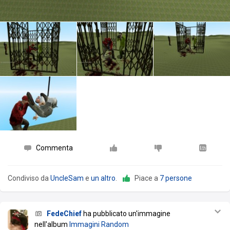
Commenta
Condiviso da
UncleSam
e
un altro
.
Piace a
7 persone
FedeChief
ha pubblicato un'immagine
nell'album
Immagini Random