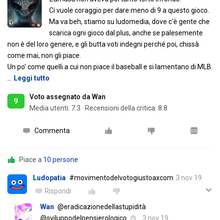
Ci vuole coraggio per dare meno di 9 a questo gioco.
Ma va beh, stiamo su ludomedia, dove c'è gente che
scarica ogni gioco dal plus, anche se palesemente
non è del loro genere, e gli butta voti indegni perché poi, chissà
come mai, non gli piace.
Un po' come quelli a cui non piace il baseball e si lamentano di MLB.
…
Leggi tutto
Voto assegnato da Wan
9
Media utenti:
7.3
·
Recensioni della critica: 8.8
Commenta
Piace a
10 persone
Ludopatia
#movimentodelvotogiustoaxcom
3 nov 19
Rispondi
Wan
@eradicazionedellastupidità
@sviluppodelpensierologico
3 nov 19