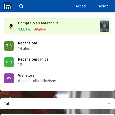
XCOM è stata ormai dimenticata, deve fare il suo ritorno dalle
Accedi
Iscriviti
ombre per riprendere il controllo della Terra.
Compralo su Amazon.it
13,63 €
39,95 €
Recensioni
7.3
14 utenti
Recensioni critica
8.8
12 siti
Visitatore
Aggiungi alla collezione
Tutto