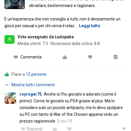
sbraitare, bestemmiare e ragionare.
È un'esperienza che non consiglio a tutti, non è decisamente un
gioco per casual o per chi cerca il relax.
…
Leggi tutto
Voto assegnato da Ludopatia
9
Media utenti:
7.3
·
Recensioni della critica: 8.8
Commenta
Piace a
12 persone
Mostra tutti i commenti
royroger75
Anche io l'ho giocato e adorato (come il
primo). Come te giocato su PS4 grazie al plus. Ma lo
considero sulo un piccolo antipasto, me lo devo spolpare
su PC con tanto di War of the Chosen appena vedo un
prezzo ragionevole
3 nov 19
Rispondi