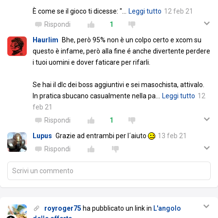
È come se il gioco ti dicesse: "
…
Leggi tutto
12 feb 21
Rispondi
1
Haurlim
Bhe, però 95% non è un colpo certo e xcom su
questo è infame, però alla fine é anche divertente perdere
i tuoi uomini e dover faticare per rifarli.
Se hai il dlc dei boss aggiuntivi e sei masochista, attivalo.
In pratica sbucano casualmente nella pa
…
Leggi tutto
12
feb 21
Rispondi
1
Lupus
Grazie ad entrambi per l´aiuto
13 feb 21
Rispondi
Scrivi un commento
royroger75
ha pubblicato un link in
L'angolo