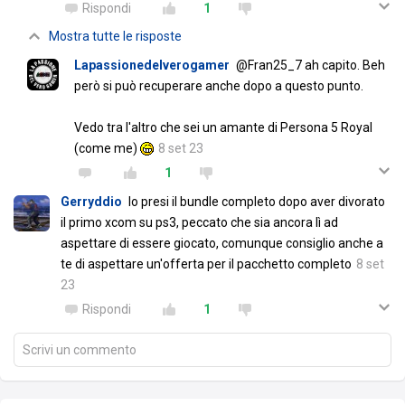
Rispondi
1
Mostra tutte le risposte
Lapassionedelverogamer
@Fran25_7 ah capito. Beh
però si può recuperare anche dopo a questo punto.
Vedo tra l'altro che sei un amante di Persona 5 Royal
(come me)
8 set 23
1
Gerryddio
Io presi il bundle completo dopo aver divorato
il primo xcom su ps3, peccato che sia ancora lì ad
aspettare di essere giocato, comunque consiglio anche a
te di aspettare un'offerta per il pacchetto completo
8 set
23
Rispondi
1
Scrivi un commento