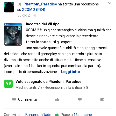
Phantom_Paradise
ha scritto una recensione
su
XCOM 2 (PS4)
30 dic 21
Incontro del VII tipo
XCOM 2 è un gioco strategico di altissima qualità che
riesce a rinnovare e migliorare la precedente
formula sotto tutti gli aspetti:
una notevole quantità di abilità e equipaggiamenti
dei soldati che rende il gameplay con ogni membro piuttosto
diverso, ciò permette anche di attuare di tattiche alternative
(avere almeno 1 hacker in squadra può cambiare la partita);
il comparto di personalizzazione
…
Leggi tutto
Voto assegnato da Phantom_Paradise
9.5
Media utenti:
7.3
·
Recensioni della critica: 8.8
Commenta
Condiviso da
BahamuthDade
.
Piace a
16 persone