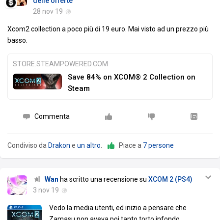
delle offerte
28 nov 19
Xcom2 collection a poco più di 19 euro. Mai visto ad un prezzo più
basso.
STORE.STEAMPOWERED.COM
Save 84% on XCOM® 2 Collection on
Steam
Commenta
Condiviso da
Drakon
e
un altro
.
Piace a
7 persone
Wan
ha scritto una recensione su
XCOM 2 (PS4)
3 nov 19
Vedo la media utenti, ed inizio a pensare che
Zamasu non aveva poi tanto torto infondo.