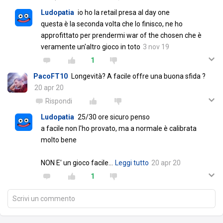
Ludopatia
io ho la retail presa al day one
questa è la seconda volta che lo finisco, ne ho
approfittato per prendermi war of the chosen che è
veramente un'altro gioco in toto
3 nov 19
1
PacoFT10
Longevità? A facile offre una buona sfida ?
20 apr 20
Rispondi
Ludopatia
25/30 ore sicuro penso
a facile non l'ho provato, ma a normale è calibrata
molto bene
NON E' un gioco facile
…
Leggi tutto
20 apr 20
1
Scrivi un commento