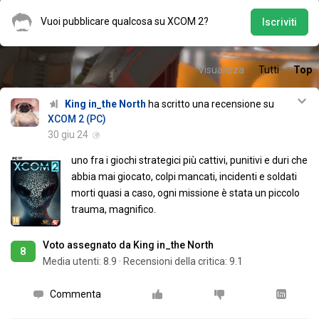
Vuoi pubblicare qualcosa su XCOM 2?
Iscriviti
Visualizza
Tutti
Top
King in_the North
ha scritto una recensione su
XCOM 2 (PC)
30 giu 24
uno fra i giochi strategici più cattivi, punitivi e duri che
abbia mai giocato, colpi mancati, incidenti e soldati
morti quasi a caso, ogni missione è stata un piccolo
trauma, magnifico.
Voto assegnato da King in_the North
8
Media utenti:
8.9
·
Recensioni della critica: 9.1
Commenta