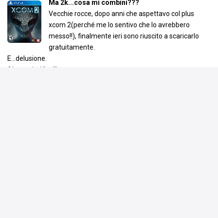
Ma 2k...cosa mi combini???
Vecchie rocce, dopo anni che aspettavo col plus
xcom 2(perché me lo sentivo che lo avrebbero
messo!!), finalmente ieri sono riuscito a scaricarlo
gratuitamente.
E...delusione.
Ai massimi livelli.
Si perché è ormai un oretta e mezza/due che ci sto giocando ma il
titolo non solo non mi prende a livello di trama, ma anche a livello
di grafica e gameplay non mi dice molto.
…
Leggi tutto
Voto assegnato da Lucagrax89
4
Media utenti:
7.3
·
Recensioni della critica: 8.8
Commenta
Piace a
7 persone
,
23 persone
Mostra tutti i commenti
undead73
Ma dopo solo 1 ora dai anche consigli?
6 giu