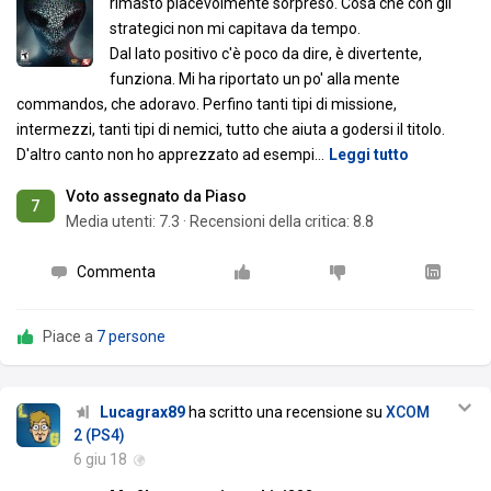
rimasto piacevolmente sorpreso. Cosa che con gli
strategici non mi capitava da tempo.
Dal lato positivo c'è poco da dire, è divertente,
funziona. Mi ha riportato un po' alla mente
commandos, che adoravo. Perfino tanti tipi di missione,
intermezzi, tanti tipi di nemici, tutto che aiuta a godersi il titolo.
D'altro canto non ho apprezzato ad esempi
…
Leggi tutto
Voto assegnato da Piaso
7
Media utenti:
7.3
·
Recensioni della critica: 8.8
Commenta
Piace a
7 persone
Lucagrax89
ha scritto una recensione su
XCOM
2 (PS4)
6 giu 18