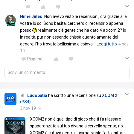
Hime Jules
Non avevo visto le recensioni, ora grazie alle
vostre lo so! Sono basita, cercherò di recensirlo appena
posso
realmente c'è gente che ha dato 4 a xcom 2? Io
in realtà, pur non essendo chissà quanto amante del
genere, l'ho trovato bellissimo e coinvo
…
Leggi tutto
4 nov
19
Rispondi
Scrivi un commento
Ludopatia
ha scritto una recensione su
XCOM 2
(PS4)
3 nov 19
XCOM2 non è quel tipo di gioco che ti fa rilassare
spaparanzato sul tuo divano a cervello spento, no.
XCOM2 è cattivo dentro l'anima, vuole farti agitare,