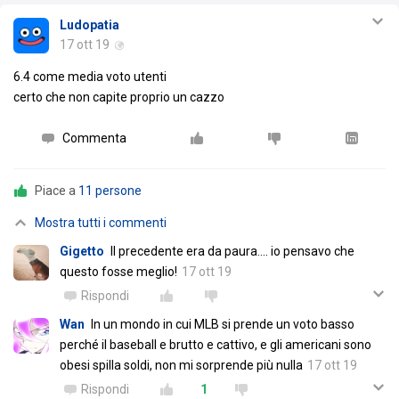
Ludopatia
17 ott 19
6.4 come media voto utenti
certo che non capite proprio un cazzo
Commenta
Piace a
11 persone
Mostra tutti i commenti
Gigetto
Il precedente era da paura.... io pensavo che
questo fosse meglio!
17 ott 19
Rispondi
Wan
In un mondo in cui MLB si prende un voto basso
perché il baseball e brutto e cattivo, e gli americani sono
obesi spilla soldi, non mi sorprende più nulla
17 ott 19
Rispondi
1