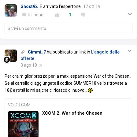
Ghost92
È arrivato l’espertone.
17 ott 19
Rispondi
1
Scrivi un commento
Gimmi_7
ha pubblicato un link in
L'angolo delle
offerte
3 ago 18
Per ora miglior prezzo per la maxi espansione War of the Chosen..
Se al carrello ci aggiungete il codice SUMMER18 ve lo ritrovate a
18€ e rotti! Io mi sa che ci ricasco di nuovo...
VOIDU.COM
XCOM 2: War of the Chosen