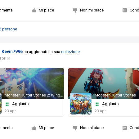
mmenta
Mi piace
Non mi piace
Condi
2 persone
Kevin7996
ha aggiornato la sua
collezione
apr
Monster Hunter Stories 2: Wings of Ruin
Monster Hunter Stories
Aggiunto
Aggiunto
23 apr
23 apr
mmenta
Mi piace
Non mi piace
Condi