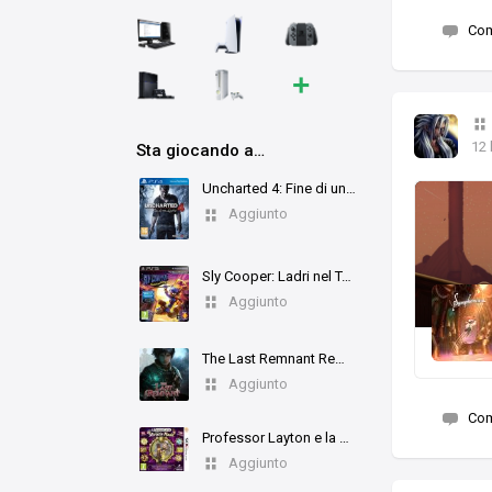
Co
+
12 
Sta giocando a…
Uncharted 4: Fine di un Ladro
Aggiunto
Sly Cooper: Ladri nel Tempo
Aggiunto
The Last Remnant Remastered
Aggiunto
Co
Professor Layton e la Maschera dei Miracoli
Aggiunto