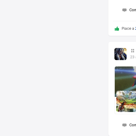
Co
Piace a
23 
Co