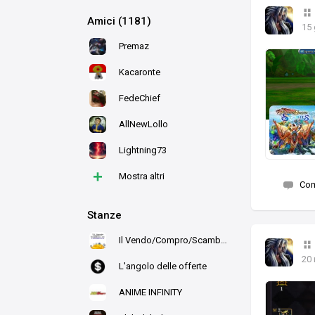
Amici (1181)
15 
Premaz
Kacaronte
FedeChief
AllNewLollo
Lightning73
+
Mostra altri
Co
Stanze
Il Vendo/Compro/Scambio di Ludo
20
L'angolo delle offerte
ANIME INFINITY