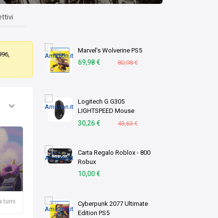
ttivi
Marvel's Wolverine PS5
996,
69,98 €
80,98 €
Logitech G G305
LIGHTSPEED Mouse
Gaming Wireless
30,26 €
43,63 €
Carta Regalo Roblox - 800
Robux
10,00 €
 turni
Cyberpunk 2077 Ultimate
Edition PS5