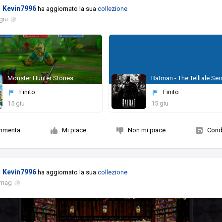
Kevin7996
ha aggiornato la sua
collezione
giu
Monster Hunter Stories
Finito
Finito
15 giu
15 giu
mmenta
Mi piace
Non mi piace
Condi
Kevin7996
ha aggiornato la sua
collezione
 mag