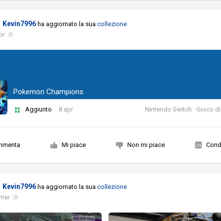
Kevin7996
ha aggiornato la sua
collezione
pr
Pokemon Champions
Aggiunto
8 apr
Nintendo Switch · Gioco di
mmenta
Mi piace
Non mi piace
Condi
Kevin7996
ha aggiornato la sua
collezione
 mar