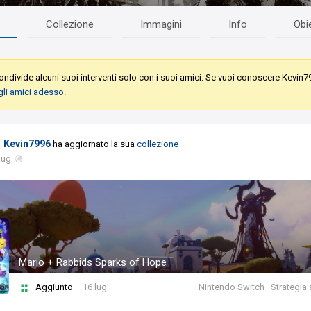
Collezione
Immagini
Info
Obie
ndivide alcuni suoi interventi solo con i suoi amici. Se vuoi conoscere Kevin7
gli amici adesso
.
Kevin7996
ha aggiornato la sua
collezione
lug
Mario + Rabbids Sparks of Hope
Aggiunto
16 lug
Nintendo Switch · Strategia a