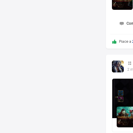
Co
Piace a
2 