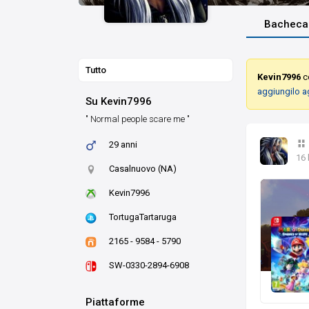
Bacheca
Tutto
Kevin7996
co
aggiungilo a
Su Kevin7996
" Normal people scare me "
29 anni
16 
Casalnuovo (NA)
Kevin7996
TortugaTartaruga
2165 - 9584 - 5790
SW-0330-2894-6908
Piattaforme