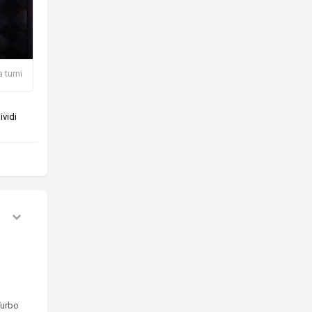
a turni
vidi
Turbo