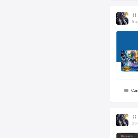
8 a
Co
26