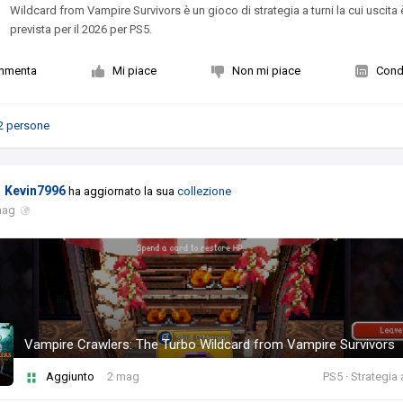
Wildcard from Vampire Survivors è un gioco di strategia a turni la cui uscita 
prevista per il 2026 per PS5.
mmenta
Mi piace
Non mi piace
Condi
2 persone
Kevin7996
ha aggiornato la sua
collezione
mag
Vampire Crawlers: The Turbo Wildcard from Vampire Survivors
Aggiunto
2 mag
PS5 · Strategia 