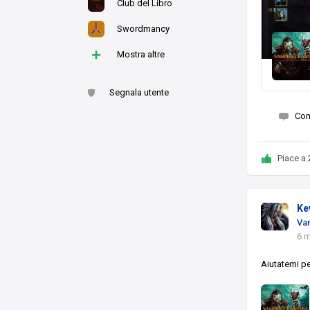
Club del Libro
Swordmancy
+
Mostra altre
Segnala utente
Co
Piace a
Ke
Va
6 
Aiutatemi pe