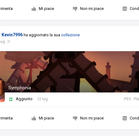
mmenta
Mi piace
Non mi piace
Condi
Kevin7996
ha aggiornato la sua
collezione
lug
Symphonia
Aggiunto
12 lug
PS5 · Pl
mmenta
Mi piace
Non mi piace
Condi