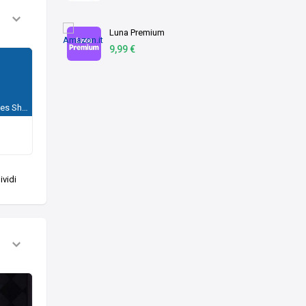
Luna Premium
9,99 €
Batman - The Telltale Series Shadows Edition
vidi