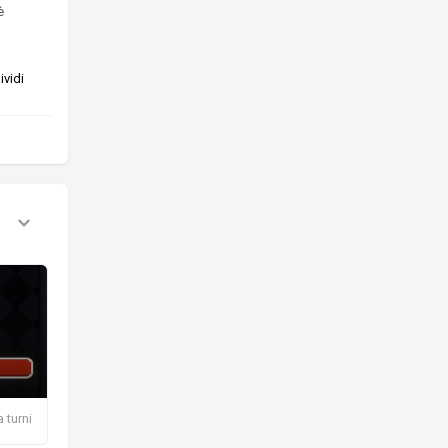
è
vidi
a turni