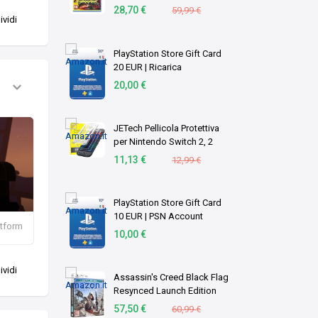
28,70 €
59,99 €
vidi
PlayStation Store Gift Card
20 EUR | Ricarica
Portafoglio PSN | Account
20,00 €
italiano | PS5/PS4 Codice
download
JETech Pellicola Protettiva
per Nintendo Switch 2, 2
Pezzi
11,13 €
12,99 €
PlayStation Store Gift Card
10 EUR | PSN Account
atform
italiano | PS5/PS4 Codice
10,00 €
download
vidi
Assassin's Creed Black Flag
Resynced Launch Edition
(PS5)
57,50 €
60,99 €