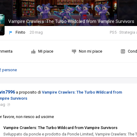
Vampire Crawlers: The Turbo Wildcard from Vampire Survivors
Finito
20 mag
PS5 · Strategia 
mmenta
Mi piace
Non mi piace
Condi
2 persone
vin7996
a proposito di
Vampire Crawlers: The Turbo Wildcard from
mpire Survivors
mag
r favore, non riesco ad uscirne
Vampire Crawlers: The Turbo Wildcard from Vampire Survivors
Sviluppato da poncle e prodotto da Poncle Limited, Vampire Crawlers: The 