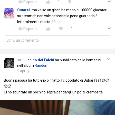
Rispondi
1
Outarel
ma va se un gioco ha meno di 100000 giocatori
su steamdb non vale neanche la pena guardarlo è
letteralmente morto
19 apr
Rispondi
1
Scrivi un commento
Luchino dei Falchi
ha pubblicato delle immagini
nell'album
Random
5 apr
Buona pasqua ha tutti e io o rifatto il cioccolato di Dubai 😋😋😋🥵
🥵🥵
Ci ho sbunrato un pochino sopra per dargli un po' di cremosità