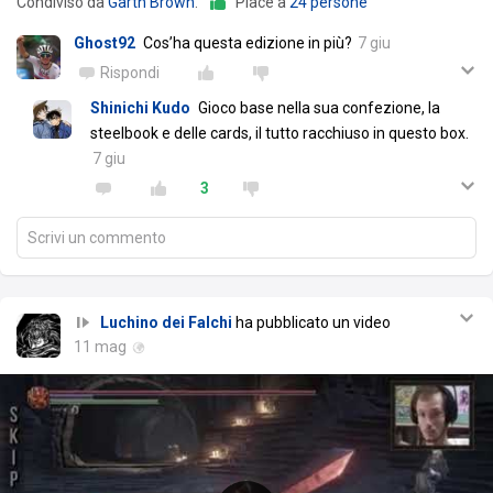
Condiviso da
Garth Brown
.
Piace a
24 persone
Ghost92
Cos’ha questa edizione in più?
7 giu
Rispondi
Shinichi Kudo
Gioco base nella sua confezione, la
steelbook e delle cards, il tutto racchiuso in questo box.
7 giu
3
Scrivi un commento
Luchino dei Falchi
ha pubblicato un video
11 mag