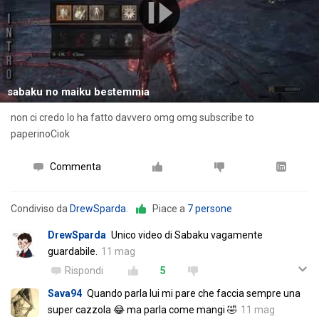
sabaku no maiku bestemmia
non ci credo lo ha fatto davvero omg omg subscribe to
paperinoCiok
Commenta
Condiviso da
DrewSparda
.
Piace a
7 persone
DrewSparda
Unico video di Sabaku vagamente
guardabile.
11 mag
Rispondi
5
Sava94
Quando parla lui mi pare che faccia sempre una
super cazzola 😂 ma parla come mangi 🤣
11 mag