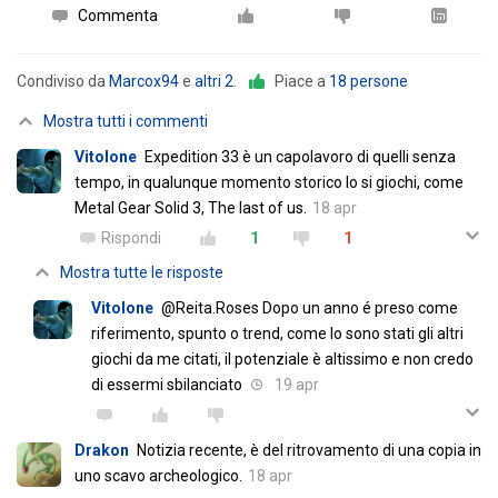
Commenta
Condiviso da
Marcox94
e
altri 2
.
Piace a
18 persone
Mostra tutti i commenti
Vitolone
Expedition 33 è un capolavoro di quelli senza
tempo, in qualunque momento storico lo si giochi, come
Metal Gear Solid 3, The last of us.
18 apr
Rispondi
1
1
Mostra tutte le risposte
Vitolone
@Reita.Roses Dopo un anno é preso come
riferimento, spunto o trend, come lo sono stati gli altri
giochi da me citati, il potenziale è altissimo e non credo
di essermi sbilanciato
19 apr
Drakon
Notizia recente, è del ritrovamento di una copia in
uno scavo archeologico.
18 apr