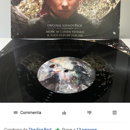
Commenta
Condiviso da
The Fire Bird
.
Piace a
13 persone