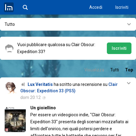
Accedi
Iscriviti
Tutto
Vuoi pubblicare qualcosa su Clair Obscur:
Iscriviti
Expedition 33?
Visualizza
Tutti
Top
Lux Veritatis
ha scritto una recensione su
Clair
Obscur: Expedition 33 (PS5)
dom 20:12
Un gioiellino
Per essere un videogioco indie, "Clair Obscur:
Expedition 33" presenta degli scenari mozzafiato ai
limiti dell'onirico, nei quali potersi perdere e
affrontare tutte le battaglie che servono per far