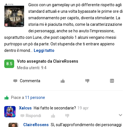
Gioco con un gameplay un pò differente rispetto agli
standard attuali e una volta bypassate le prime ore di
smadonnamento per capirlo, diventa stimolante. La
storia mi è piaciuta molto, come la caratterizzazione
dei personaggi, anche se ho avuto l'impressione,
soprattutto con Lune, che post capitolo 1 alcuni vengano messi
purtroppo un pò da parte. Ost stupenda che ti entrare appieno
dentro il mond
…
Leggi tutto
Voto assegnato da ClaireRosens
8.5
Media utenti:
9.4
Commenta
Piace a
11 persone
Xalcus
Hai fatto le secondarie?
19 apr
Rispondi
ClaireRosens
Sì, sull'approfondimento dei personaggi