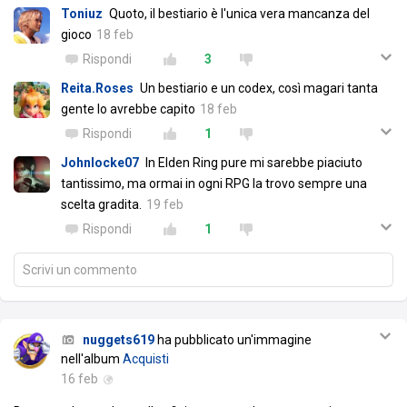
Toniuz
Quoto, il bestiario è l'unica vera mancanza del
gioco
18 feb
Rispondi
3
Reita.Roses
Un bestiario e un codex, così magari tanta
gente lo avrebbe capito
18 feb
Rispondi
1
Johnlocke07
In Elden Ring pure mi sarebbe piaciuto
tantissimo, ma ormai in ogni RPG la trovo sempre una
scelta gradita.
19 feb
Rispondi
1
Scrivi un commento
nuggets619
ha pubblicato un'immagine
nell'album
Acquisti
16 feb