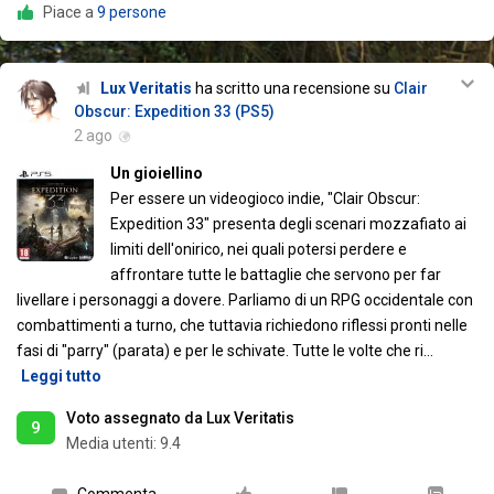
Piace a
9 persone
Lux Veritatis
ha scritto una recensione su
Clair
Obscur: Expedition 33 (PS5)
2 ago
Un gioiellino
Per essere un videogioco indie, "Clair Obscur:
Expedition 33" presenta degli scenari mozzafiato ai
limiti dell'onirico, nei quali potersi perdere e
affrontare tutte le battaglie che servono per far
livellare i personaggi a dovere. Parliamo di un RPG occidentale con
combattimenti a turno, che tuttavia richiedono riflessi pronti nelle
fasi di "parry" (parata) e per le schivate. Tutte le volte che ri
…
Leggi tutto
Voto assegnato da Lux Veritatis
9
Media utenti:
9.4
Commenta