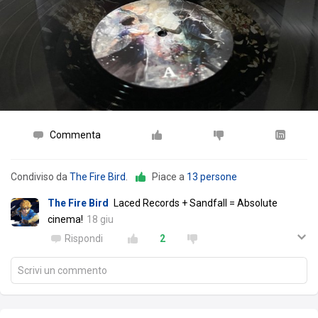
Commenta
Condiviso da
The Fire Bird
.
Piace a
13 persone
The Fire Bird
Laced Records + Sandfall = Absolute
cinema!
18 giu
Rispondi
2
Scrivi un commento