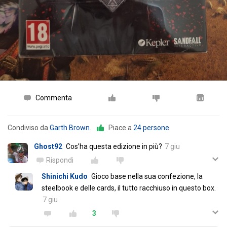
Commenta
Condiviso da
Garth Brown
.
Piace a
24 persone
Ghost92
Cos’ha questa edizione in più?
7 giu
Rispondi
Shinichi Kudo
Gioco base nella sua confezione, la
steelbook e delle cards, il tutto racchiuso in questo box.
7 giu
3