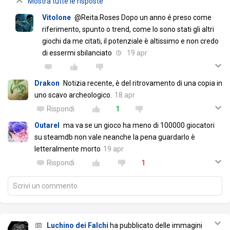
Mostra tutte le risposte
Vitolone
@Reita.Roses Dopo un anno é preso come
riferimento, spunto o trend, come lo sono stati gli altri
giochi da me citati, il potenziale è altissimo e non credo
di essermi sbilanciato
19 apr
Drakon
Notizia recente, è del ritrovamento di una copia in
uno scavo archeologico.
18 apr
Rispondi
1
Outarel
ma va se un gioco ha meno di 100000 giocatori
su steamdb non vale neanche la pena guardarlo è
letteralmente morto
19 apr
Rispondi
1
Scrivi un commento
Luchino dei Falchi
ha pubblicato delle immagini