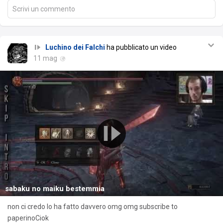
Scrivi un commento
Luchino dei Falchi
ha pubblicato un video
11 mag
sabaku no maiku bestemmia
non ci credo lo ha fatto davvero omg omg subscribe to
paperinoCiok