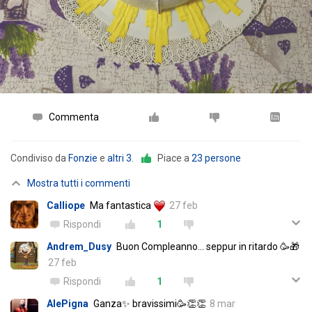
Commenta
Condiviso da
Fonzie
e
altri 3
.
Piace a
23 persone
Mostra tutti i commenti
Calliope
Ma fantastica
27 feb
Rispondi
1
Andrem_Dusy
Buon Compleanno... seppur in ritardo 🥳🎁
27 feb
Rispondi
1
AlePigna
Ganza✨ bravissimi🥳👏👏
8 mar