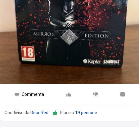
Commenta
Condiviso da
Dear Red
.
Piace a
19 persone