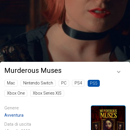
Murderous Muses
Mac
Nintendo Switch
PC
PS4
PS5
Xbox One
Xbox Series X|S
Genere
Avventura
Data di uscita