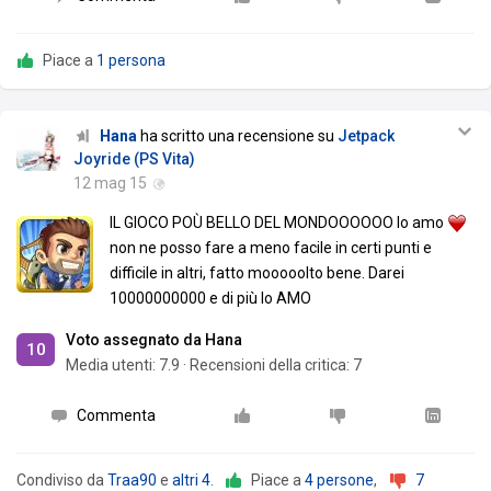
Piace a
1 persona
Hana
ha scritto una recensione su
Jetpack
Joyride (PS Vita)
12 mag 15
IL GIOCO POÙ BELLO DEL MONDOOOOOO lo amo
non ne posso fare a meno facile in certi punti e
difficile in altri, fatto mooooolto bene. Darei
10000000000 e di più lo AMO
Voto assegnato da Hana
10
Media utenti:
7.9
·
Recensioni della critica: 7
Commenta
Condiviso da
Traa90
e
altri 4
.
Piace a
4 persone
,
7