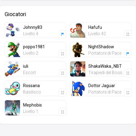
Giocatori
Johnny83
Hafufu
Livello 4
Livello 42
poppo1981
NightShadow
Livello 2
Portatore di Pace
iuli
ShakaWaka_NBT
Escort
Tirapiedi del Boss
Rossana
Dottor Jaguar
Basilisco
Portatore di Pace
Mephobis
Livello 1