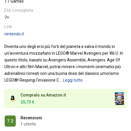
TT Games
Età consigliata
7+
Link
nintendo.it
Diventa uno degli eroi più forti del pianeta e salva il mondo in
un'avventura mozzafiato in LEGO® Marvel Avengers per Wii U.
In
questo titolo, basato su Avengers Assemble, Avengers: Age Of
Ultron e altri film Marvel, potrai rivivere i momenti cinematici più
adrenalinici ricreati con una buona dose del classico umorismo
LEGO®! Respingi l'invasione C
…
Leggi tutto
Compralo su Amazon.it
20,73 €
Recensioni
7.2
1 utente