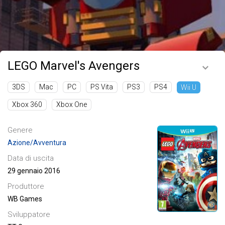
LEGO Marvel's Avengers
3DS
Mac
PC
PS Vita
PS3
PS4
Wii U
Xbox 360
Xbox One
Genere
Azione/Avventura
Data di uscita
29 gennaio 2016
Produttore
WB Games
Sviluppatore