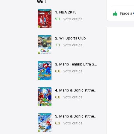
Wii U
1.
NBA 2K13
Piace a
9.1
voto critica
2.
Wii Sports Club
7.1
voto critica
3.
Mario Tennis: Ultra Smash
6.8
voto critica
4.
Mario & Sonic at the Rio 2016 Olympic Games
6.8
voto critica
5.
Mario & Sonic at the Sochi 2014 Olympic Winter Games
6.3
voto critica