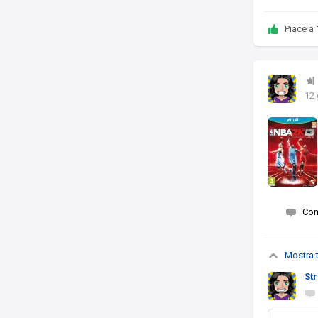
Piace a
12 
Co
Mostra t
St