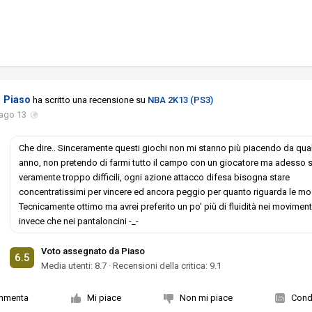
Piaso
ha scritto una recensione su
NBA 2K13 (PS3)
 ago 13
Che dire.. Sinceramente questi giochi non mi stanno più piacendo da qua
anno, non pretendo di farmi tutto il campo con un giocatore ma adesso
veramente troppo difficili, ogni azione attacco difesa bisogna stare
concentratissimi per vincere ed ancora peggio per quanto riguarda le mod
Tecnicamente ottimo ma avrei preferito un po' più di fluidità nei moviment
invece che nei pantaloncini -_-
Voto assegnato da Piaso
6.5
Media utenti:
8.7
·
Recensioni della critica: 9.1
mmenta
Mi piace
Non mi piace
Condi