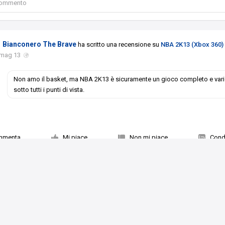
 commento
Bianconero The Brave
ha scritto una recensione su
NBA 2K13 (Xbox 360)
 mag 13
Non amo il basket, ma NBA 2K13 è sicuramente un gioco completo e var
sotto tutti i punti di vista.
mmenta
Mi piace
Non mi piace
Condi
1 persona
hi in uscita
Top videogiochi ultime uscite
Videogiochi del momento
Termini di Servizio
Privacy