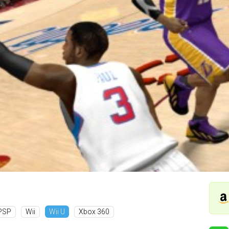
PSP
Wii
Xbox 360
Wii U