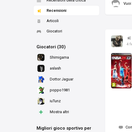
Recensioni della critica
Vuoi
Recensioni
Articoli
Giocatori
4 f
Giocatori (30)
Shimigama
aslash
Dottor Jaguar
poppo1981
iuTunz
+
Mostra altri
Co
Migliori gioco sportivo per