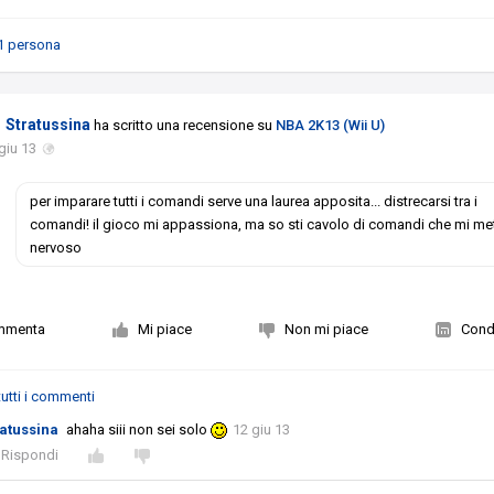
1 persona
Stratussina
ha scritto una recensione su
NBA 2K13 (Wii U)
giu 13
per imparare tutti i comandi serve una laurea apposita... distrecarsi tra i
comandi! il gioco mi appassiona, ma so sti cavolo di comandi che mi me
nervoso
mmenta
Mi piace
Non mi piace
Condi
utti i commenti
ratussina
ahaha siii non sei solo
12 giu 13
Rispondi