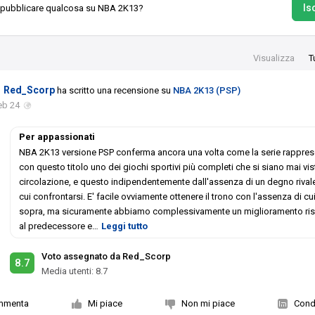
Isc
 pubblicare qualcosa su NBA 2K13?
Visualizza
T
Red_Scorp
ha scritto una recensione su
NBA 2K13 (PSP)
eb 24
Per appassionati
NBA 2K13 versione PSP conferma ancora una volta come la serie rappres
con questo titolo uno dei giochi sportivi più completi che si siano mai vist
circolazione, e questo indipendentemente dall'assenza di un degno rival
cui confrontarsi. E' facile ovviamente ottenere il trono con l'assenza di cu
sopra, ma sicuramente abbiamo complessivamente un miglioramento ris
al predecessore e
…
Leggi tutto
Voto assegnato da Red_Scorp
8.7
Media utenti:
8.7
mmenta
Mi piace
Non mi piace
Condi