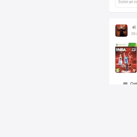
Scrivi un
26
Co
Piace a
© 2026
Ludomedia
Novità
Domande
Mercatino
Videogioc