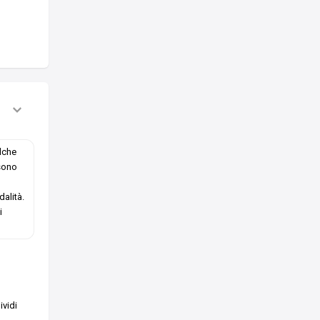
lche
 sono
alità.
i
vidi