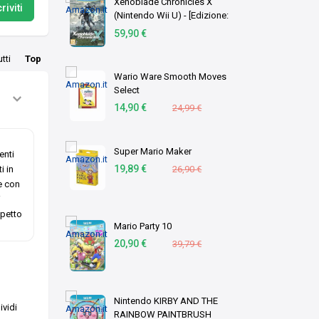
Xenoblade Chronicles X
riviti
(Nintendo Wii U) - [Edizione:
Regno Unito]
59,90 €
utti
Top
Wario Ware Smooth Moves
Select
14,90 €
24,99 €
Super Mario Maker
enti
19,89 €
i in
26,90 €
e con
i
petto
Mario Party 10
20,90 €
39,79 €
Nintendo KIRBY AND THE
vidi
RAINBOW PAINTBRUSH