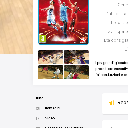
Gene
Data di usc
Produtto
Sviluppato
Età consigli
L
I più grandi giocato
produttore esecutivo
fai sostituzioni e c
Tutto
Rece
Immagini
Video