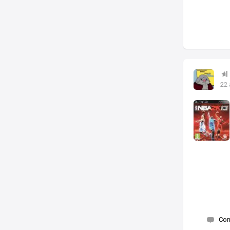
22
Co