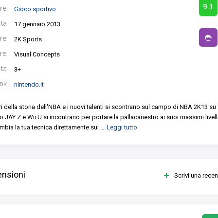
9.1
re
Gioco sportivo
ita
17 gennaio 2013
re
2K Sports
re
Visual Concepts
ata
3+
ink
nintendo.it
ri della storia dell'NBA e i nuovi talenti si scontrano sul campo di NBA 2K13 su W
 JAY Z e Wii U si incontrano per portare la pallacanestro ai suoi massimi livelli
ambia la tua tecnica direttamente sul
…
Leggi tutto
nsioni
Scrivi una rece