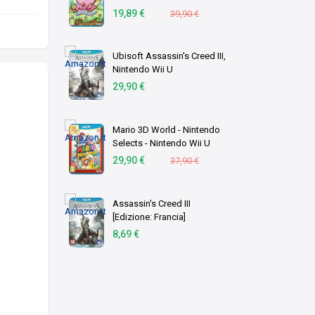
Allemand, Anglais,
19,89 €
39,90 €
Espagnol, Français, Italien
Wii U
Ubisoft Assassin's Creed III,
Nintendo Wii U
29,90 €
Mario 3D World - Nintendo
Selects - Nintendo Wii U
29,90 €
37,90 €
Assassin's Creed III
[Edizione: Francia]
8,69 €