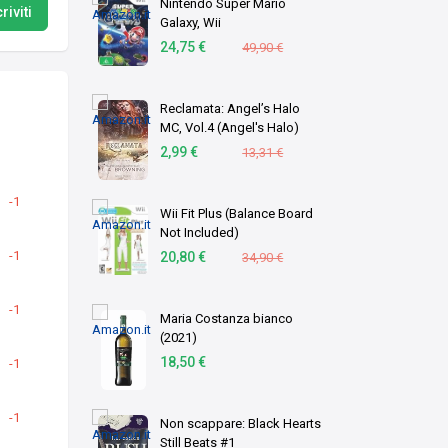
Nintendo Super Mario
riviti
Galaxy, Wii
24,75 €
49,90 €
Reclamata: Angel’s Halo
MC, Vol.4 (Angel's Halo)
2,99 €
13,31 €
-1
Wii Fit Plus (Balance Board
Not Included)
-1
20,80 €
34,90 €
-1
Maria Costanza bianco
(2021)
18,50 €
-1
-1
Non scappare: Black Hearts
Still Beats #1