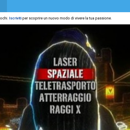
iochi.
Iscriviti
per scoprire un nuovo modo di vivere la tua passione.