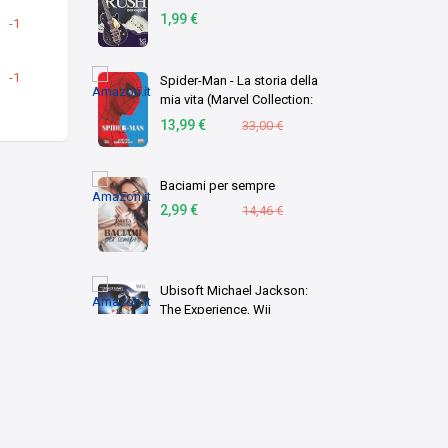
1,99 €
-1
-1
Spider-Man - La storia della
mia vita (Marvel Collection:
Spider-Man Vol. 8)
13,99 €
33,00 €
Baciami per sempre
2,99 €
14,46 €
Ubisoft Michael Jackson:
The Experience, Wii
30,30 €
44,90 €
PS4
Xbox One
Wii U
Xbox 360
PS3
Centro supporto