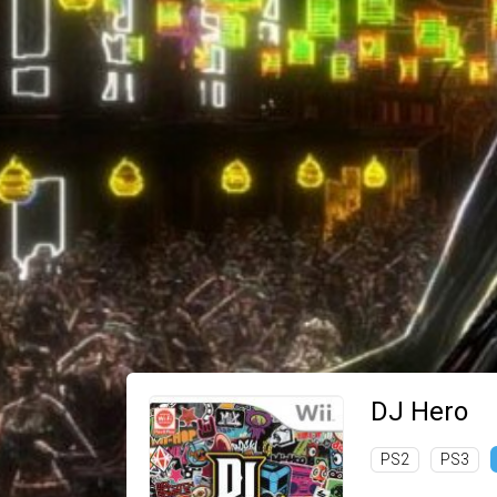
DJ Hero
PS2
PS3