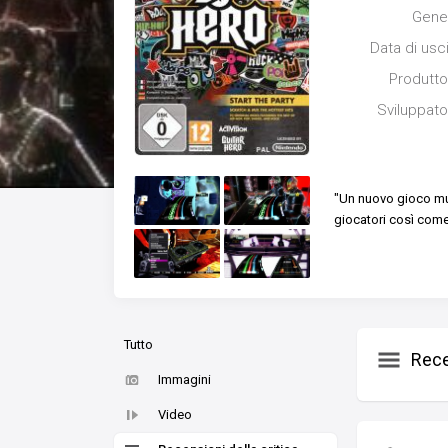
Gene
Data di usc
Produtto
Sviluppato
"Un nuovo gioco musi
giocatori così come
Tutto
Rece
Immagini
Video