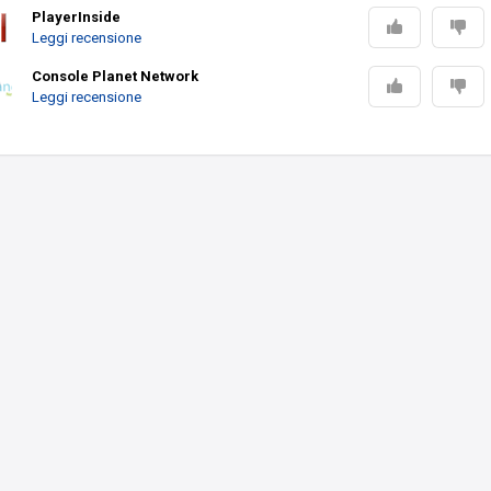
PlayerInside
Leggi recensione
Console Planet Network
Leggi recensione
hi in uscita
Top videogiochi ultime uscite
Videogiochi del momento