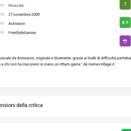
7
re
Musicale
ita
27 novembre 2009
8.9
re
Activision
re
FreeStyleGames
cale da Activision, originale e divertente: grazie ai livelli di difficoltà perfett
 a chi non ha mai preso in mano un rithym game."
da GamesVillage.it
nsioni della critica