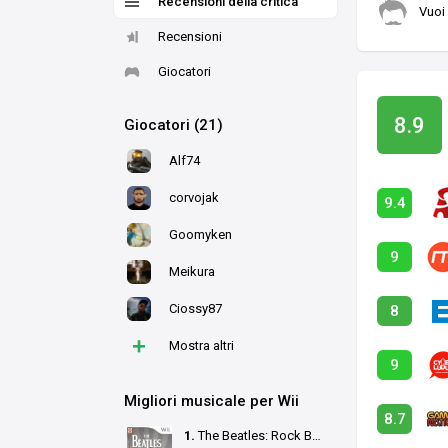
Recensioni della critica
Vuoi
Recensioni
Giocatori
8.9
Giocatori (21)
Alf74
corvojak
9.4
Goomyken
9
Meikura
Ciossy87
8
+
Mostra altri
9
Migliori musicale per Wii
8.7
1.
The Beatles: Rock Band