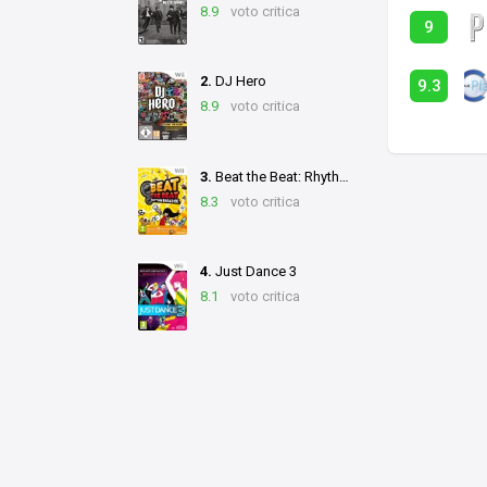
8.9
voto critica
9
2.
DJ Hero
9.3
8.9
voto critica
3.
Beat the Beat: Rhythm Paradise
8.3
voto critica
4.
Just Dance 3
8.1
voto critica
5.
Just Dance 4
7.7
voto critica
© 2026
Ludomedia
Novità
Domande
Mercatino
Videogioc