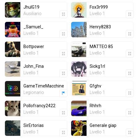
JhulG19
Fox3r999
Ausiliario
Livello 1
_Samuel_
Henry8283
Livello 1
Livello 1
Bottpower
MATTEO 85
Livello 1
Livello 1
John_Fina
Sickg1rl
Livello 1
Livello 1
GameTimeMacchine
Gfghv
Legionario
Livello 1
Pollofrancy2422
Rhhrh
Livello 1
Livello 1
SirErtorias
Generale giap
Livello 1
Livello 1