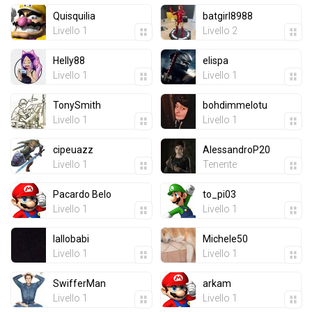
Quisquilia
batgirl8988
Livello 1
Livello 2
Helly88
elispa
Livello 1
Livello 1
TonySmith
bohdimmelotu
Livello 1
Livello 1
cipeuazz
AlessandroP20
Livello 1
Tenente
Pacardo Belo
to_pi03
Livello 1
Livello 1
lallobabi
Michele50
Livello 1
Livello 1
SwifferMan
arkam
Livello 1
Livello 1