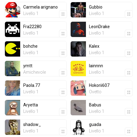
Carmela arignano
Gubbio
Livello 1
Livello 1
Fra22280
LeonDrake
Livello 1
Livello 1
bohche
Kalex
Livello 1
Livello 1
ymtt
lainnnn
Amichevole
Livello 1
Paola.77
Hokorii607
Livello 1
Ovetto
Aryetta
Babus
Livello 1
Livello 1
shadow_
guada
Livello 1
Livello 1