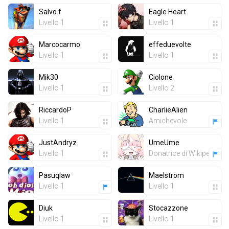
Salvo.f
Eagle Heart
Livello 1
Livello 1
Marcocarmo
effeduevolte
Livello 1
Livello 1
Mik30
Ciolone
Livello 1
Livello 2
RiccardoP
CharlieAlien
Livello 1
Amichevole
JustAndryz
UmeUme
Livello 1
Donatrice di Wikipedia
Pasuqlaw
Maelstrom
Livello 1
Livello 1
Diuk
Stocazzone
Livello 1
Livello 1