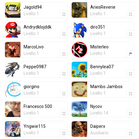
Jagold94
AriesReverie
Livello 1
Livello 1
Andrydklojddk
diro351
Livello 1
Livello 1
MarcoLivo
Misterleo
Livello 1
Livello 1
Peppe0987
Bennylea07
Livello 1
Livello 1
giorgino
Mambo Jambos
Livello 1
Livello 1
Francesco 500
Nycov
Livello 1
Livello 14
Yngwie115
Daiperx
Livello 1
Ausiliario