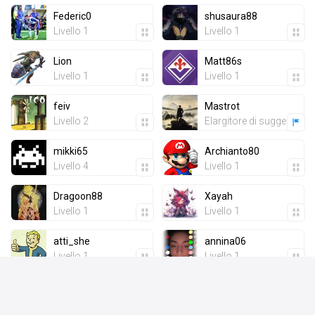
Federic0
shusaura88
Livello 1
Livello 1
Lion
Matt86s
Livello 1
Livello 1
feiv
Mastrot
Livello 2
Elargitore di suggerimenti
mikki65
Archianto80
Livello 4
Livello 1
Dragoon88
Xayah
Livello 1
Livello 1
atti_she
annina06
Livello 1
Livello 1
Grishnakh
Danicon
Viverna
Livello 17