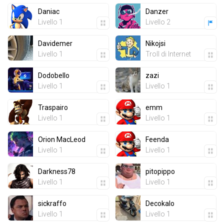
Daniac
Danzer
Livello 1
Livello 2
Davidemer
Nikojsi
Livello 1
Troll di Internet
Dodobello
zazi
Livello 1
Livello 1
Traspairo
emm
Livello 1
Livello 1
Orion MacLeod
Feenda
Livello 1
Livello 1
Darkness78
pitopippo
Livello 1
Livello 1
sickraffo
Decokalo
Livello 1
Livello 1