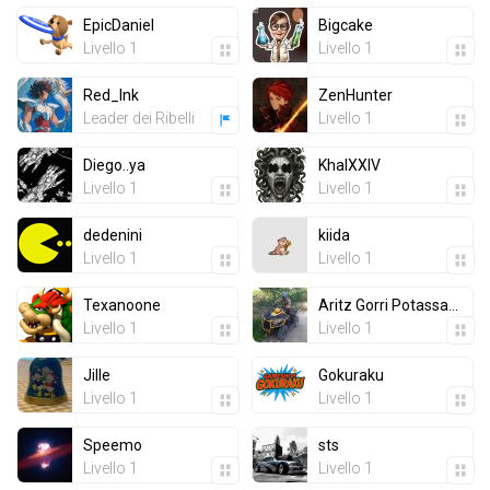
EpicDaniel
Bigcake
Livello 1
Livello 1
Red_Ink
ZenHunter
Leader dei Ribelli
Livello 1
Diego..ya
KhalXXIV
Livello 1
Livello 1
dedenini
kiida
Livello 1
Livello 1
Texanoone
Aritz Gorri PotassaGC
Livello 1
Livello 1
Jille
Gokuraku
Livello 1
Livello 1
Speemo
sts
Livello 1
Livello 1