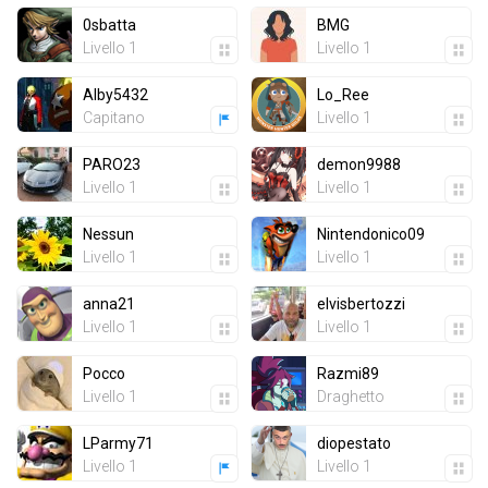
0sbatta
BMG
Livello 1
Livello 1
Alby5432
Lo_Ree
Capitano
Livello 1
PARO23
demon9988
Livello 1
Livello 1
Nessun
Nintendonico09
Livello 1
Livello 1
anna21
elvisbertozzi
Livello 1
Livello 1
Pocco
Razmi89
Livello 1
Draghetto
LParmy71
diopestato
Livello 1
Livello 1