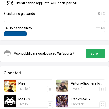
1516
utenti hanno aggiunto Wii Sports per Wii
8 ci stanno giocando
0.5%
340 lo hanno finito
22.4%
Vuoi pubblicare qualcosa su Wii Sports?
Iscriviti
Giocatori
Mire
AntonioGiocherellone
Livello 1
Livello 1
MeTRix
Frankfire487
Livello 1
Caporale