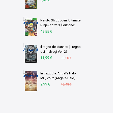
Naruto Shippuden: Ultimate
Ninja Storm 3 [Edizione:
Germania]
49,55 €
Il regno dei dannati (Il regno
dei malvagi Vol. 2)
11,99 €
13,00 €
In trappola: Angel’s Halo
MC, Vol.2 (Angel's Halo)
2,99 €
12,48 €