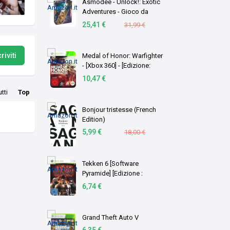
Asmodee - Unlock!: Exotic
Adventures - Gioco da
Tavolo con App, Escape
25,41 €
31,99 €
Room, 1-6 Giocatori, 10+
Anni, Edizione in Italiano
riviti
Medal of Honor: Warfighter
- [Xbox 360] - [Edizione:
Germania]
10,47 €
utti
Top
Bonjour tristesse (French
Edition)
5,99 €
18,00 €
Tekken 6 [Software
Pyramide] [Edizione :
Germania]
6,74 €
Grand Theft Auto V
6,35 €