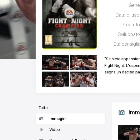
Gene
Data di usc
Produtto
Sviluppato
Età consigli
"Se siete appassiona
Fight Night. L'esper
segna un deciso pas
Tutto
Imm
Immagini
Video