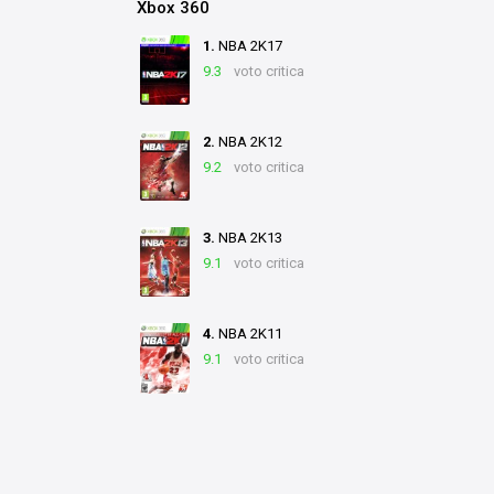
Xbox 360
1.
NBA 2K17
9.3
voto critica
2.
NBA 2K12
9.2
voto critica
3.
NBA 2K13
9.1
voto critica
4.
NBA 2K11
9.1
voto critica
5.
NBA 2K15
9
voto critica