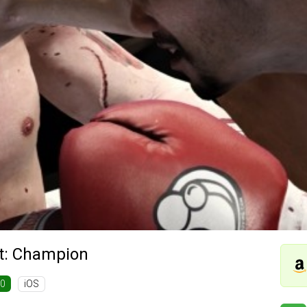
ht: Champion
iOS
60