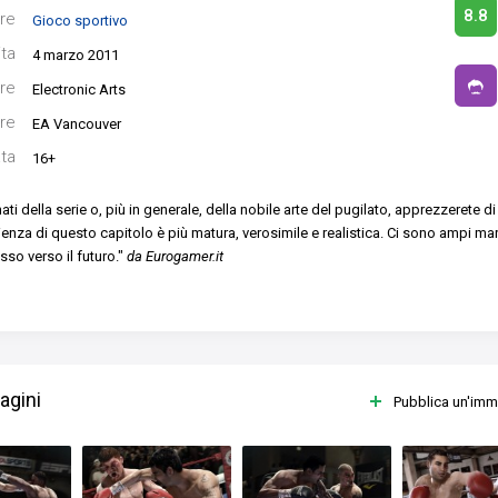
8.8
re
Gioco sportivo
ita
4 marzo 2011
re
Electronic Arts
re
EA Vancouver
ata
16+
ti della serie o, più in generale, della nobile arte del pugilato, apprezzerete di
ienza di questo capitolo è più matura, verosimile e realistica. Ci sono ampi mar
so verso il futuro."
da Eurogamer.it
agini
Pubblica un'im