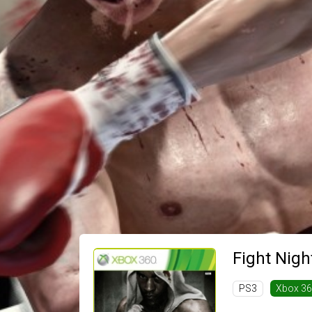
Fight Nig
PS3
Xbox 3