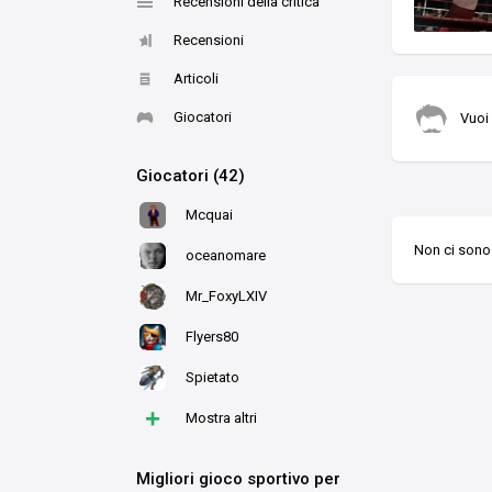
Recensioni della critica
Recensioni
Articoli
Giocatori
Vuoi
Giocatori (42)
Mcquai
Non ci sono 
oceanomare
Mr_FoxyLXIV
Flyers80
Spietato
+
Mostra altri
Migliori gioco sportivo per