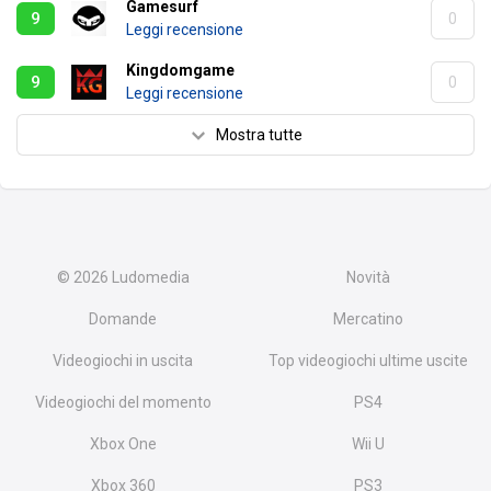
Gamesurf
9
0
Leggi recensione
Kingdomgame
9
0
Leggi recensione
Mostra tutte
© 2026
Ludomedia
Novità
Domande
Mercatino
Videogiochi in uscita
Top videogiochi ultime uscite
Videogiochi del momento
PS4
Xbox One
Wii U
Xbox 360
PS3