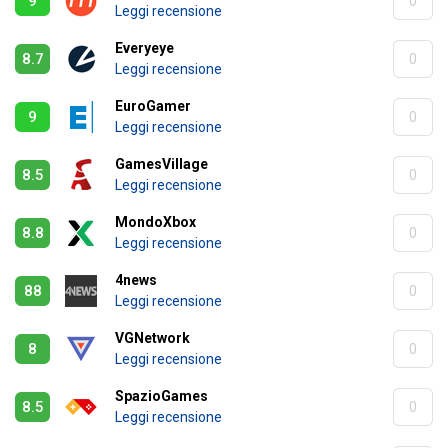
9
0
Leggi recensione
Everyeye
8.7
0
Leggi recensione
EuroGamer
9
0
Leggi recensione
GamesVillage
8.5
0
Leggi recensione
MondoXbox
8.8
0
Leggi recensione
4news
88
0
Leggi recensione
VGNetwork
8
0
Leggi recensione
SpazioGames
8.5
0
Leggi recensione