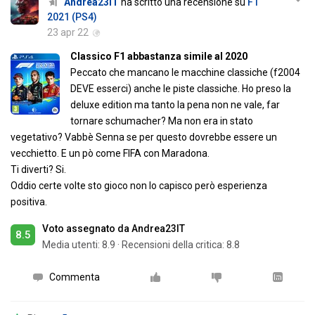
Andrea23IT
ha scritto una recensione su
F1
2021 (PS4)
23 apr 22
Classico F1 abbastanza simile al 2020
Peccato che mancano le macchine classiche (f2004
DEVE esserci) anche le piste classiche. Ho preso la
deluxe edition ma tanto la pena non ne vale, far
tornare schumacher? Ma non era in stato
vegetativo? Vabbè Senna se per questo dovrebbe essere un
vecchietto. E un pò come FIFA con Maradona.
Ti diverti? Si.
Oddio certe volte sto gioco non lo capisco però esperienza
positiva.
Voto assegnato da Andrea23IT
8.5
Media utenti:
8.9
·
Recensioni della critica: 8.8
Commenta