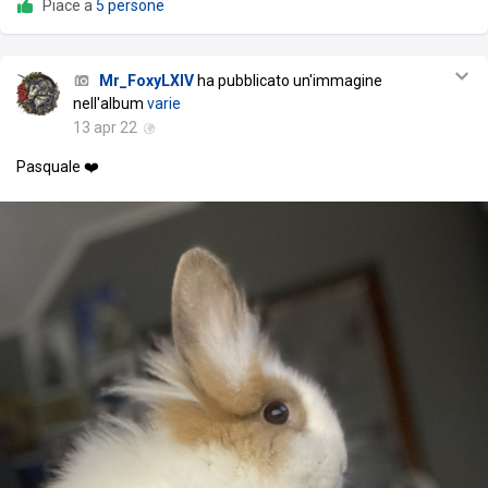
Piace a
5 persone
Mr_FoxyLXIV
ha pubblicato un'immagine
nell'album
varie
13 apr 22
Pasquale ❤️