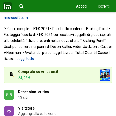
3+
Accedi
Iscriviti
Link
microsoft.com
"• Gioco completo F1® 2021
• Pacchetto contenuti Braking Point
•
Festeggia l'uscita di F1® 2021 con esclusivi oggetti di gioco ispirati
alle celebrità fittizie presenti nella nuova storia ""Braking Point"".
Usali per correre nei panni di Devon Butler, Aiden Jackson e Casper
Akkerman:
• Avatar dei personaggi | Livrea | Tuta | Guanti | Casco |
Radio
…
Leggi tutto
Compralo su Amazon.it
24,98 €
Recensioni critica
8.8
13 siti
Visitatore
Aggiungi alla collezione