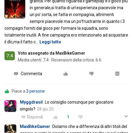
grafica. Per quanto riguarda il gameplay e il gioco piu'
in generale,si tratta di un'esperienza piacevole ma
un po' corta, se fatta in compagnia, altrimenti
sempre piacevole ma un po'frustrante in quanto i 3
compagni forniti dal gioco per formare la squadra, sono
totalmente inutili. A fine campagna ero intenzionato ad acquistare
il dlc,ma il fatto c
…
Leggi tutto
Voto assegnato da MaxBikeGamer
7.4
Media utenti:
7.4
·
Recensioni della critica: 6.6
Commenta
Piace a
3 persone
Myggdrasil
Lo consiglio comunque per giocatore
singolo?
28 giu 25
Rispondi
1
MaxBikeGamer
Diciamo che a differenza di altri titoli del