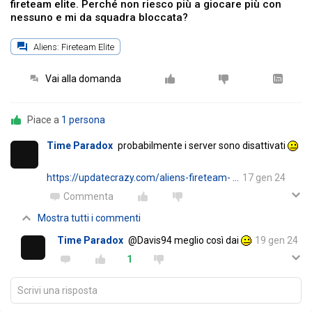
fireteam elite. Perché non riesco più a giocare più con
nessuno e mi da squadra bloccata?
Aliens: Fireteam Elite
Vai alla domanda
Piace a
1 persona
Time Paradox
probabilmente i server sono disattivati
https://updatecrazy.com/aliens-fireteam- …
17 gen 24
Commenta
Mostra tutti i commenti
Time Paradox
@Davis94 meglio così dai
19 gen 24
1
Scrivi una risposta