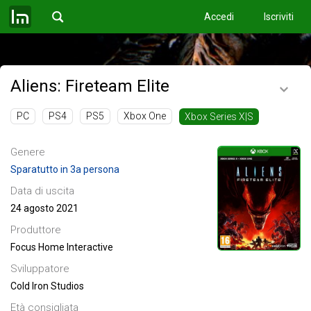
Accedi
Iscriviti
Aliens: Fireteam Elite
PC
PS4
PS5
Xbox One
Xbox Series X|S
Genere
Sparatutto in 3a persona
Data di uscita
24 agosto 2021
Produttore
Focus Home Interactive
Sviluppatore
Cold Iron Studios
Età consigliata