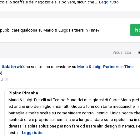
co allo scaffale del negozio e alla polvere, sicuri che
…
Leggi tutto
Isc
 pubblicare qualcosa su Mario & Luigi: Partners in Time?
Visualizza
T
Salaterw52
ha scritto una recensione su
Mario & Luigi: Partners in Time
S)
iu
Pipino Piranha
Mario & Luigi: Fratelli nel Tempo è uno dei miei giochi di Super Mario prefe
ed anche uno dei migliori mai fatti. Gioco a turni con tante meccaniche in
battaglia e molte scelte su come vincere contro i nemici. Unica pecca ch
sento di dire è proprio sui nemici che a lungo andare sono ripetuti ma in 
diversa, la solita soluzione per non fare od usare altri design di nemici. Per
resto
…
Leggi tutto