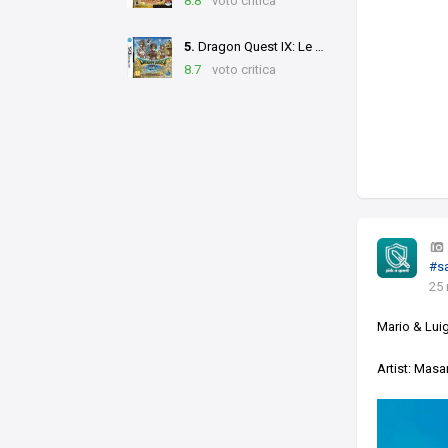
8.8
voto critica
5.
Dragon Quest IX: Le Sentinelle del Cielo
8.7
voto critica
#s
25
Mario & Luig
Artist: Masa