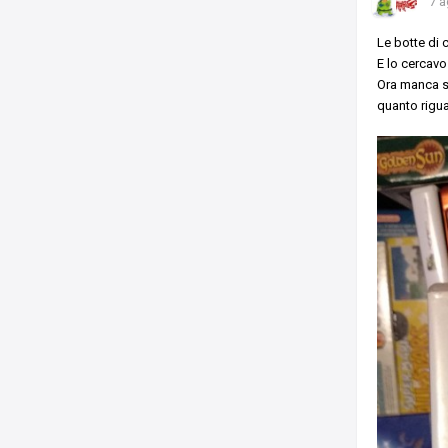
7 a
Le botte di c
E lo cercavo 
Ora manca s
quanto rigua