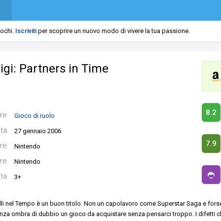
iochi.
Iscriviti
per scoprire un nuovo modo di vivere la tua passione.
igi: Partners in Time
8.2
re
Gioco di ruolo
ita
27 gennaio 2006
7.9
re
Nintendo
re
Nintendo
ata
3+
elli nel Tempo è un buon titolo. Non un capolavoro come Superstar Saga e for
nza ombra di dubbio un gioco da acquistare senza pensarci troppo. I difetti