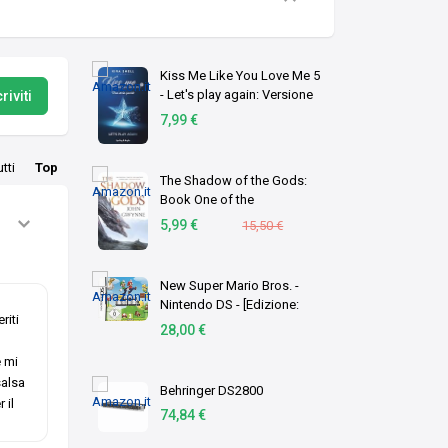
Kiss Me Like You Love Me 5
- Let's play again: Versione
riviti
italiana
7,99 €
utti
Top
The Shadow of the Gods:
Book One of the
Bloodsworn Saga (English
5,99 €
15,50 €
Edition)
New Super Mario Bros. -
Nintendo DS - [Edizione:
riti
Germania]
28,00 €
e mi
salsa
Behringer DS2800
 il
74,84 €