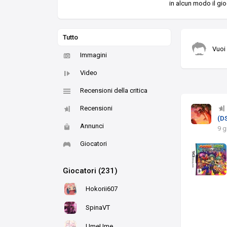
in alcun modo il gio
Tutto
Vuoi
Immagini
Video
Recensioni della critica
Recensioni
(D
Annunci
9 g
Giocatori
Giocatori (231)
Hokorii607
SpinaVT
UmeUme