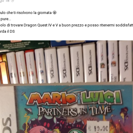
go 18
ulo che ti risolvono la giornata 🤩
pure...
olo di trovare Dragon Quest IV e V a buon prezzo e posso ritenermi soddisfat
rda il DS