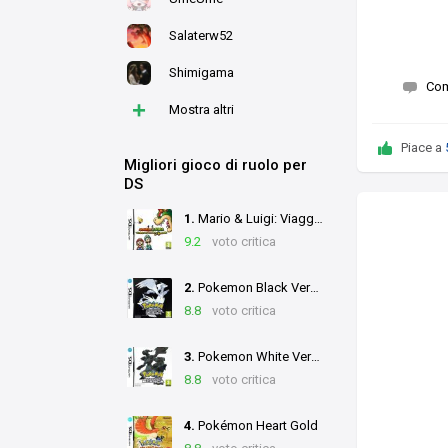
Salaterw52
Shimigama
Co
+
Mostra altri
Piace a
Migliori gioco di ruolo per
DS
1.
Mario & Luigi: Viaggio al Centro di Bowser
9.2
voto critica
2.
Pokemon Black Version
8.8
voto critica
3.
Pokemon White Version
8.8
voto critica
4.
Pokémon Heart Gold