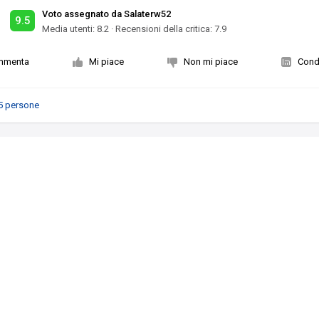
Voto assegnato da Salaterw52
9.5
Media utenti:
8.2
·
Recensioni della critica: 7.9
mmenta
Mi piace
Non mi piace
Condi
5 persone