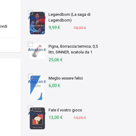
Legendborn (La saga di
Legendborn)
vidi
9,99 €
18,00 €
Pigna, Borraccia termica, 0,5
litri, SINNER, scatola da 1
pezzo
25,06 €
Meglio essere felici
6,00 €
Fate il vostro gioco
12,00 €
14,25 €