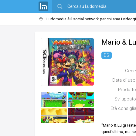
Ludomedia è il social network per chi ama i videog
Mario & Lu
DS
Gene
Data di usc
Produtto
Sviluppato
Età consigli
"Mario & Luigi Frat
quest'ultimo, ma se