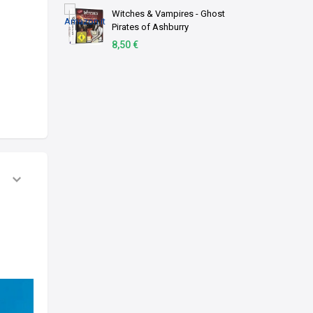
Witches & Vampires - Ghost
Pirates of Ashburry
[Edizione: Germania]
8,50 €