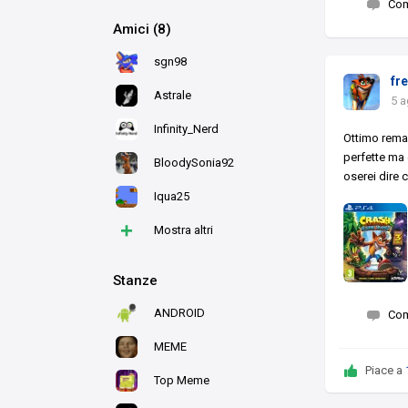
Co
Amici (8)
sgn98
fr
Astrale
5 a
Infinity_Nerd
Ottimo rema
perfette ma 
BloodySonia92
oserei dire c
Iqua25
+
Mostra altri
Stanze
ANDROID
Co
MEME
Piace a
Top Meme