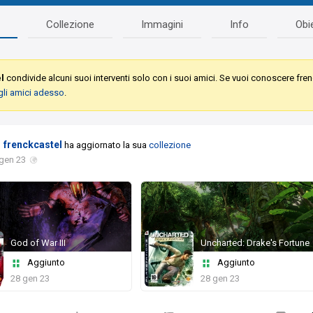
Collezione
Immagini
Info
Obie
l
condivide alcuni suoi interventi solo con i suoi amici. Se vuoi conoscere fre
gli amici adesso
.
frenckcastel
ha aggiornato la sua
collezione
gen 23
God of War III
Uncharted: Drake's Fortune
Aggiunto
Aggiunto
28 gen 23
28 gen 23