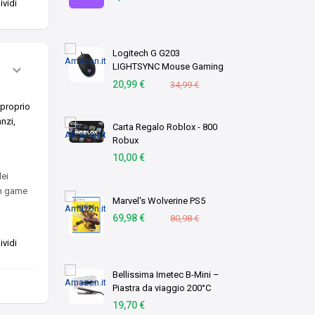
vidi
Logitech G G203
LIGHTSYNC Mouse Gaming
con Illuminazione RGB
20,99 €
34,99 €
 proprio
nzi,
Carta Regalo Roblox - 800
Robux
10,00 €
dei
rm game
Marvel's Wolverine PS5
69,98 €
80,98 €
vidi
Bellissima Imetec B-Mini –
Piastra da viaggio 200°C
19,70 €