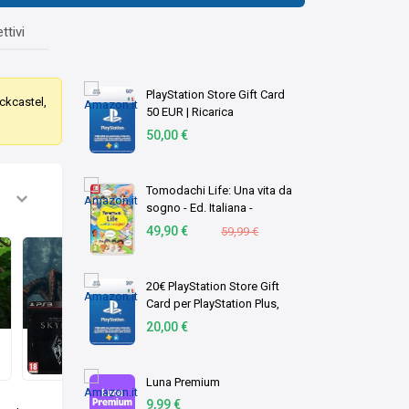
ttivi
PlayStation Store Gift Card
nckcastel,
50 EUR | Ricarica
Portafoglio PSN | Account
50,00 €
italiano | PS5/PS4 Codice
download
Tomodachi Life: Una vita da
sogno - Ed. Italiana -
Versione su scheda
49,90 €
59,99 €
20€ PlayStation Store Gift
Card per PlayStation Plus,
The Elder Scrolls V: Skyrim
Tomb Raide
Account italiano [Codice per
20,00 €
email]
Aggiunto
Aggiun
28 gen 23
28 gen 23
Luna Premium
9,99 €