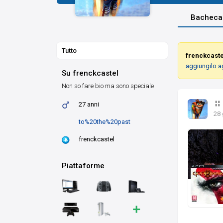
Bacheca
Tutto
frenckcaste
aggiungilo a
Su frenckcastel
Non so fare bio ma sono speciale
27 anni
28 
to%20the%20past
frenckcastel
Piattaforme
+