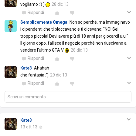
vogliamo :') )
28 dic 13
Rispondi
Semplicemente Omega
Non so perché, ma immaginavo
i dipendenti che ti bloccavano e ti dicevano: "NO! Sei
troppo piccola! Devi avere più di 18 anni per giocarci! u.u "
Il giorno dopo, fallisce il negozio perché non riuscivano a
vendere l'ultimo GTA V
28 dic 13
Rispondi
Kate3
Ahahah
che fantasia :')
29 dic 13
Rispondi
Scrivi un commento
Kate3
13 ott 13