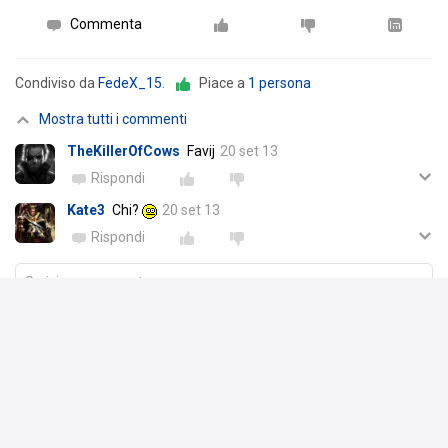
Commenta
Condiviso da
FedeX_15
.
Piace a
1 persona
Mostra tutti i commenti
TheKillerOfCows
Favij
20 set 13
Rispondi
Kate3
Chi?
20 set 13
Rispondi
Scrivi un commento
Kate3
ha pubblicato un link
28 ago 13
No, ma davvero... cosa si fumano alla Nintendo? Sono usciti fuori di
testa??