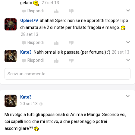
gelato
27 set 13
Rispondi
Ophiel79
ahahah Spero non se ne approfitti troppo! Tipo
chiamata alle 2 di notte per frullato fragola e mango.
28 set 13
Rispondi
Kate3
Nahh ormai le è passata (per fortuna!) :')
28 set 13
Rispondi
Scrivi un commento
Kate3
20 set 13
Mi rivolgo a tutti gli appassionati di Anima e Manga: Secondo voi,
coi capelli ricci che mi ritrovo, a che personaggio potrei
assomigliare??