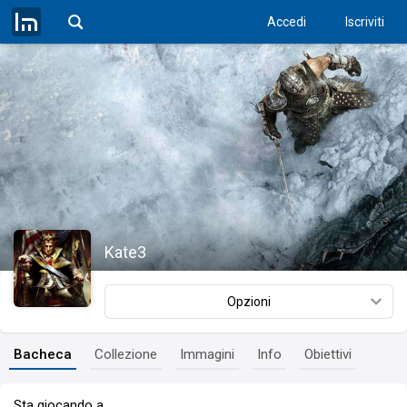
Accedi
Iscriviti
Kate3
Opzioni
Bacheca
Collezione
Immagini
Info
Obiettivi
Sta giocando a…