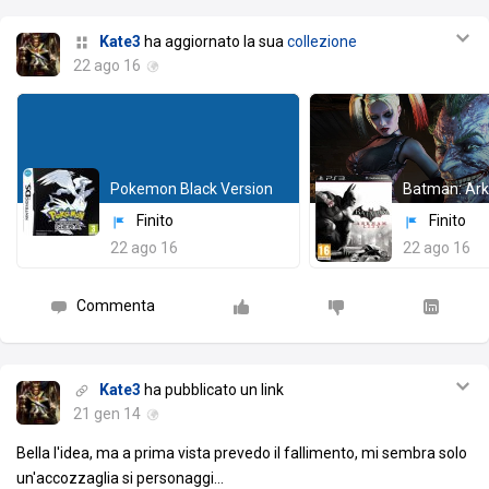
Kate3
ha aggiornato la sua
collezione
22 ago 16
Pokemon Black Version
Batman: Ark
Finito
Finito
22 ago 16
22 ago 16
Commenta
Kate3
ha pubblicato un link
21 gen 14
Bella l'idea, ma a prima vista prevedo il fallimento, mi sembra solo
un'accozzaglia si personaggi...