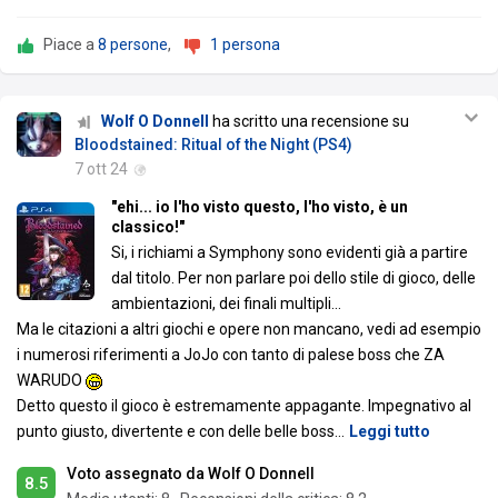
Piace a
8 persone
,
1 persona
Wolf O Donnell
ha scritto una recensione su
Bloodstained: Ritual of the Night (PS4)
7 ott 24
"ehi... io l'ho visto questo, l'ho visto, è un
classico!"
Si, i richiami a Symphony sono evidenti già a partire
dal titolo. Per non parlare poi dello stile di gioco, delle
ambientazioni, dei finali multipli...
Ma le citazioni a altri giochi e opere non mancano, vedi ad esempio
i numerosi riferimenti a JoJo con tanto di palese boss che ZA
WARUDO
Detto questo il gioco è estremamente appagante. Impegnativo al
punto giusto, divertente e con delle belle boss
…
Leggi tutto
Voto assegnato da Wolf O Donnell
8.5