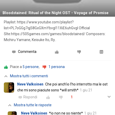
Bloodstained: Ritual of the Night OST - Voyage of Promise
Playlist: https://www.youtube.com/playlist?
list=PL7oGGg7qjS8GxGXmYbvgI11XiE6uhGvgl Official
SIte:https://505games.com/games/bloodstained/ Composers:
Michiru Yamane, Keisuke Ito, Ry..
Commenta
Piace a
5 persone
,
1 persona
Mostra tutti i commenti
Neve Valkoinen
Che poi anch'io l'ho interrotto ma le ost
che mi sono piaciute sono *will smith*
1 giu 21
Rispondi
1
Mostra tutte le risposte
Neve Valkoinen
*io non ne so niente*
1 giu 21