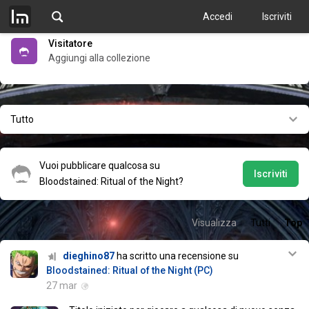
Recensioni critica
8.2
12 siti
Accedi
Iscriviti
Visitatore
Aggiungi alla collezione
Tutto
Vuoi pubblicare qualcosa su
Iscriviti
Bloodstained: Ritual of the Night?
Visualizza
Tutti
Top
dieghino87
ha scritto una recensione su
Bloodstained: Ritual of the Night (PC)
27 mar