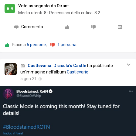
Voto assegnato da Dirant
8.9
Media utenti:
8
·
Recensioni della critica: 8.2
Commenta
Piace a
6 persone
,
1 persona
Castlevania: Dracula's Castle
ha pubblicato
un'immagine nell'album
Castlevarie
5 gen 21