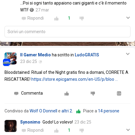
...Poi si ogni tanto appaiono cani giganti e c'è il momento
WTF 😅
27 mar
Rispondi
1
Scrivi un commento
Il Gamer Medio
ha scritto in
LudoGRATIS
23 dic 25
Bloodstained: Ritual of the Night gratis fino a domani, CORRETE A
RISCATTARE!
https://store.epicgames.com/en-US/p/bloo …
Commenta
Condiviso da
Wolf O Donnell
e
altri 2
.
Piace a
14 persone
Synonimo
Godo! Lo volevo!
23 dic 25
Rispondi
1