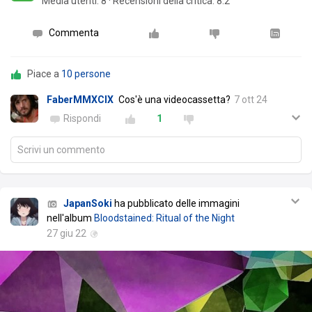
Media utenti:
8
·
Recensioni della critica: 8.2
Commenta
Piace a
10 persone
FaberMMXCIX
Cos'è una videocassetta?
7 ott 24
Rispondi
1
Scrivi un commento
JapanSoki
ha pubblicato delle immagini
nell'album
Bloodstained: Ritual of the Night
27 giu 22