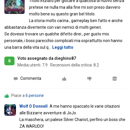
Titolo iniziato per giocare a qualcosa di nuovo senza
pretese ne nulla ma alla fine mi son preso davvero
molto bene su questo gran bel titolo.
La storia molto carina , gameplay ben fatto e anche
abbastanza divertente con vari nemici di molti generi.
Se dovessi trovare un qualche difetto direi , per gusto mio
personale, i boss parecchio complicati ma soprattutto non hanno
una barra della vita sul q
…
Leggi tutto
Voto assegnato da dieghino87
8
Media utenti:
7.9
·
Recensioni della critica: 8.2
Commenta
Piace a
6 persone
Wolf O Donnell
A me hanno spaccato le varie citazioni
alle Bizzarre avventure di JoJo.
La maschera, un palese Silver Chariot, perfino un boss che
ZA WARUDO!