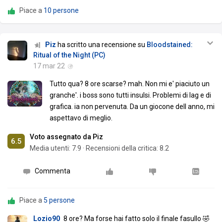
Piace a
10 persone
Piz
ha scritto una recensione su
Bloodstained:
Ritual of the Night (PC)
17 mar 22
Tutto qua? 8 ore scarse? mah. Non mi e' piaciuto un
granche'. i boss sono tutti insulsi. Problemi di lag e di
grafica. ia non pervenuta. Da un giocone dell anno, mi
aspettavo di meglio.
Voto assegnato da Piz
6.5
Media utenti:
7.9
·
Recensioni della critica: 8.2
Commenta
Piace a
5 persone
Lozio90
8 ore? Ma forse hai fatto solo il finale fasullo 🤣