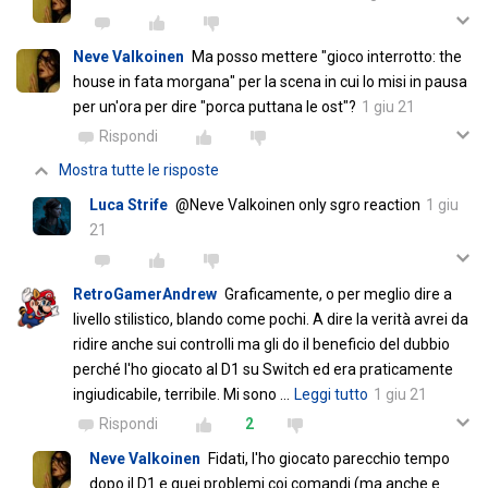
Neve Valkoinen
Ma posso mettere "gioco interrotto: the
house in fata morgana" per la scena in cui lo misi in pausa
per un'ora per dire "porca puttana le ost"?
1 giu 21
Rispondi
Mostra tutte le risposte
Luca Strife
@Neve Valkoinen only sgro reaction
1 giu
21
RetroGamerAndrew
Graficamente, o per meglio dire a
livello stilistico, blando come pochi. A dire la verità avrei da
ridire anche sui controlli ma gli do il beneficio del dubbio
perché l'ho giocato al D1 su Switch ed era praticamente
ingiudicabile, terribile. Mi sono
…
Leggi tutto
1 giu 21
Rispondi
2
Neve Valkoinen
Fidati, l'ho giocato parecchio tempo
dopo il D1 e quei problemi coi comandi (ma anche e