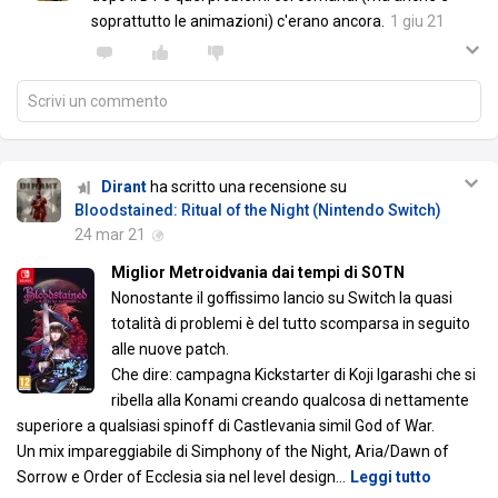
soprattutto le animazioni) c'erano ancora.
1 giu 21
Scrivi un commento
Dirant
ha scritto una recensione su
Bloodstained: Ritual of the Night (Nintendo Switch)
24 mar 21
Miglior Metroidvania dai tempi di SOTN
Nonostante il goffissimo lancio su Switch la quasi
totalità di problemi è del tutto scomparsa in seguito
alle nuove patch.
Che dire: campagna Kickstarter di Koji Igarashi che si
ribella alla Konami creando qualcosa di nettamente
superiore a qualsiasi spinoff di Castlevania simil God of War.
Un mix impareggiabile di Simphony of the Night, Aria/Dawn of
Sorrow e Order of Ecclesia sia nel level design
…
Leggi tutto