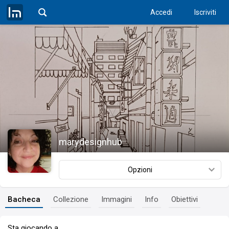
Accedi
Iscriviti
marydesignhub
Opzioni
Bacheca
Collezione
Immagini
Info
Obiettivi
Sta giocando a…