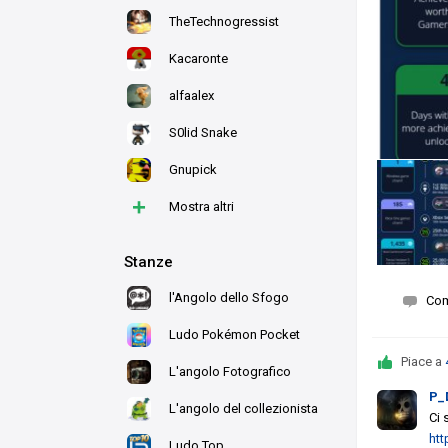
TheTechnogressist
Kacaronte
alfaalex
S0lid Snake
Gnupick
+
Mostra altri
Stanze
l'Angolo dello Sfogo
Co
Ludo Pokémon Pocket
Piace a
L'angolo Fotografico
P_
L'angolo del collezionista
Ci 
ht
Ludo Top