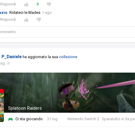
Rispondi
3
azio
Ridateci le Blades
1 ago
Rispondi
 commento
P_Daniele
ha aggiornato la sua
collezione
lug
Splatoon Raiders
Ci sta giocando
31 lug
Nintendo Switch 2 · Sparatutto in 3a p