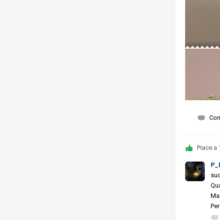
Co
Piace a
P_
su
Qua
Ma 
Per