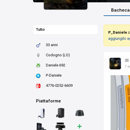
Bacheca
Tutto
P_Daniele
c
aggiungilo a
33 anni
Codogno (LO)
Daniele 692
1 
P-Daniele
4776-0252-6609
Piattaforme
+