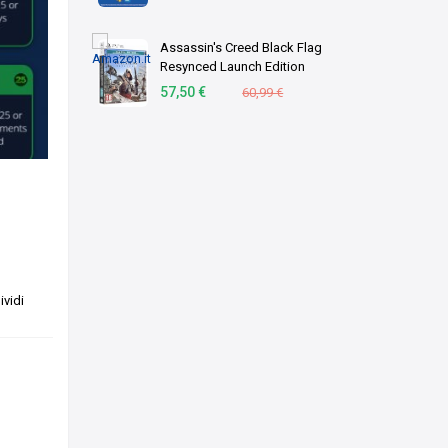
Assassin's Creed Black Flag
Resynced Launch Edition
(PS5)
57,50 €
60,99 €
vidi