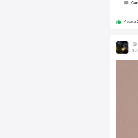
Co
Piace a
30 