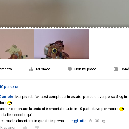
mmenta
Mi piace
Non mi piace
Condi
10 persone
Daniele
Mai più rebrick così complessi in estate, penso d'aver perso 5 kg in
dore
ndo nel montare la testa si è smontato tutto in 10 parti stavo per morire
alla fine eccolo qui.
 chi vuole cimentarsi in questa impresa.
…
Leggi tutto
30 lug
Rispondi