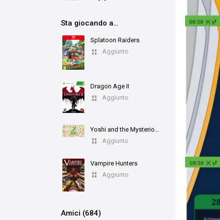
Sta giocando a…
Splatoon Raiders
Aggiunto
Dragon Age II
Aggiunto
Yoshi and the Mysterious Book
Aggiunto
Vampire Hunters
Aggiunto
Amici (684)