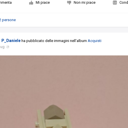
mmenta
Mi piace
Non mi piace
Condi
2 persone
P_Daniele
ha pubblicato delle immagini nell'album
Acquisti
lug