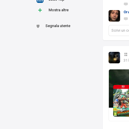
+
Mostra altre
Or
Segnala utente
Scrivi un
31 