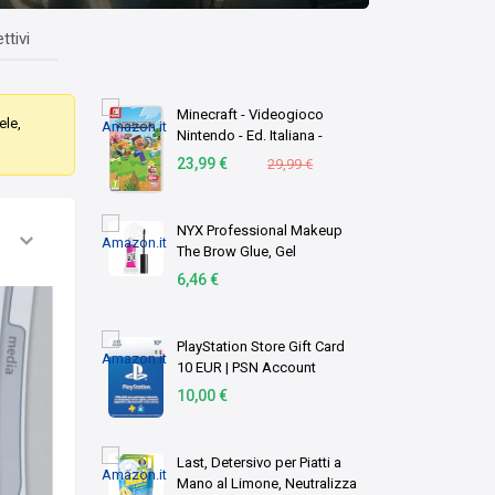
ttivi
Minecraft - Videogioco
ele,
Nintendo - Ed. Italiana -
Versione su scheda
23,99 €
29,99 €
NYX Professional Makeup
The Brow Glue, Gel
Trasparente per
6,46 €
Sopracciglia Effetto
Laminazione, Per Ciglia
Scolpite dal Finish Naturale,
PlayStation Store Gift Card
Fino a …
10 EUR | PSN Account
italiano | PS5/PS4 Codice
10,00 €
download
Last, Detersivo per Piatti a
Mano al Limone, Neutralizza