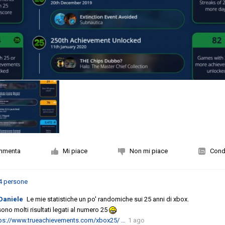
mmenta
Mi piace
Non mi piace
Condi
4 persone
Daniele
Le mie statistiche un po' randomiche sui 25 anni di xbox.
sono molti risultati legati al numero 25
tps://www.trueachievements.com/xbox25/ …
1 ago