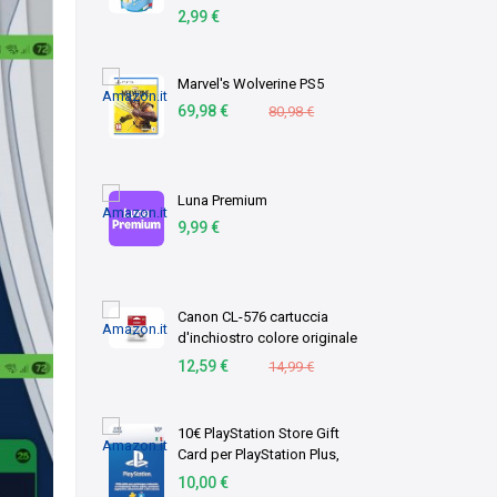
gli Odori, Azione
2,99 €
Sgrassante - Formato
Scorta, 1,8 Litri
Marvel's Wolverine PS5
69,98 €
80,98 €
Luna Premium
9,99 €
Canon CL-576 cartuccia
d'inchiostro colore originale
1 pz C/M/Y (OEM Canon CL-
12,59 €
14,99 €
576 Tri-Colour Original
Standard Capacity Ink
Cartridge)
10€ PlayStation Store Gift
Card per PlayStation Plus,
Account italiano [Codice per
10,00 €
email]