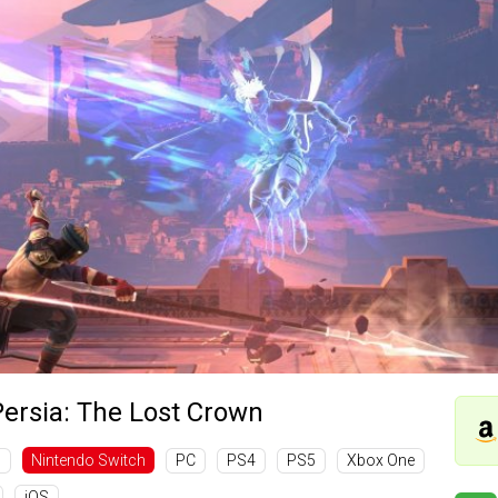
Persia: The Lost Crown
c
PC
PS4
PS5
Xbox One
Nintendo Switch
iOS