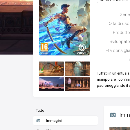
Gene
Data di usc
Produtto
Sviluppato
Età consigli
L
Tuffati in un entus
manipolare i confini
padroneggiando il 
Tutto
Imm
Immagini