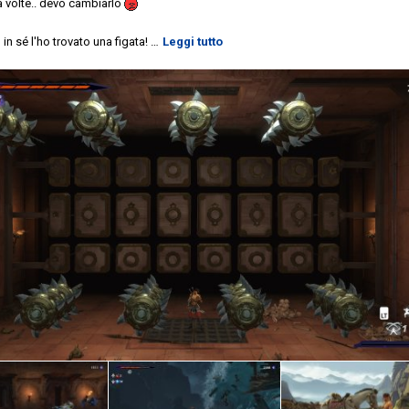
a volte.. devo cambiarlo
 in sé l'ho trovato una figata!
…
Leggi tutto