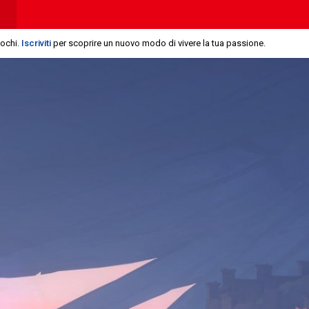
iochi.
Iscriviti
per scoprire un nuovo modo di vivere la tua passione.