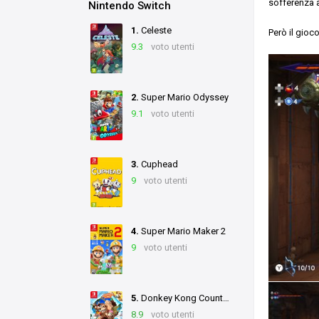
sofferenza 
Nintendo Switch
1.
Celeste
Però il gioco
9.3
voto utenti
2.
Super Mario Odyssey
9.1
voto utenti
3.
Cuphead
9
voto utenti
4.
Super Mario Maker 2
9
voto utenti
5.
Donkey Kong Country: Tropical Freeze
8.9
voto utenti