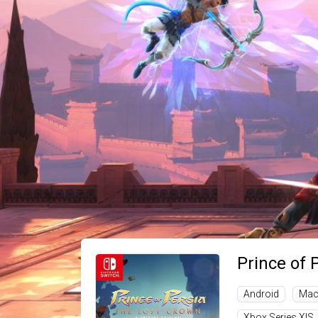
Prince of 
Android
Ma
Xbox Series X|S