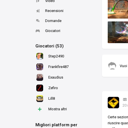
Video
Recensioni
Domande
Giocatori
Giocatori (53)
Step2490
Vuoi
Frankfire487
Exaudius
Zefiro
Lill8
20 
+
Mostra altri
Certe sezion
riuscire qua
Migliori platform per