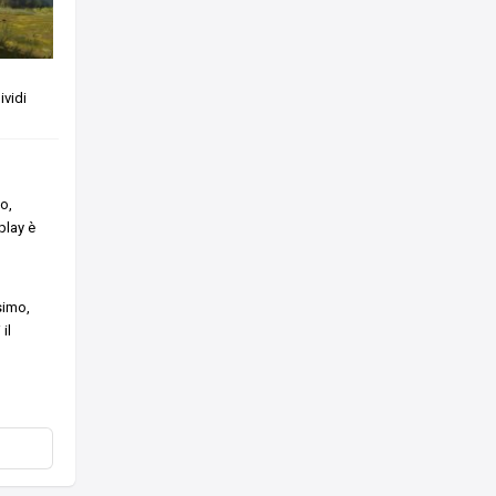
vidi
o,
play è
simo,
il
o