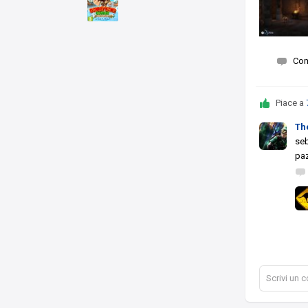
Co
Piace a
Th
seb
pa
Scrivi un