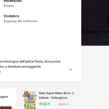
Recensioni
8 utenti
Visitatore
Aggiungi alla collezione
e mitologica dell'antica Persia, dove potrai
 fino a diventare una leggenda
o
New Super Mario Bros. U
magine
Deluxe - Videogioco
Nintendo - Ed. Italiana -
49,82 €
60,51 €
Versione su scheda