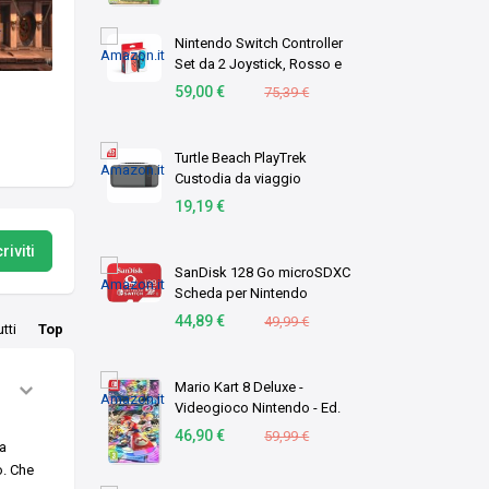
Nintendo Switch Controller
Set da 2 Joystick, Rosso e
Blu- SOLO SWITCH
59,00 €
75,39 €
Turtle Beach PlayTrek
Custodia da viaggio
Charcoal Black per
19,19 €
Nintendo Switch 2
riviti
SanDisk 128 Go microSDXC
Scheda per Nintendo
Switch, Scheda di memoria
44,89 €
49,99 €
utti
Top
con Licenza Nintendo, fino
a 100 MB/s UHS-I Class 10
U3
Mario Kart 8 Deluxe -
Videogioco Nintendo - Ed.
Italiana - Versione su
46,90 €
59,99 €
da
scheda
o. Che