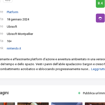
8.4
re
Platform
ita
18 gennaio 2024
re
Ubisoft
re
Ubisoft Montpellier
ata
16+
ink
nintendo.it
iasmante e affascinante platform d'azione e avventura ambientato in una version
 del tempo e dello spazio. Vesti i panni dell'abile spadaccino Sargon e cresci
combattimento acrobatico e sbloccando progressivamente nuovi
…
Leggi tutt
agini
Pubblica un'im