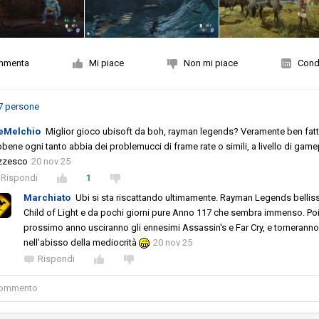
mmenta
Mi piace
Non mi piace
Condi
7 persone
eMelchio
Miglior gioco ubisoft da boh, rayman legends? Veramente ben fatt
bene ogni tanto abbia dei problemucci di frame rate o simili, a livello di game
zzesco
20 nov 25
Rispondi
1
Marchiato
Ubi si sta riscattando ultimamente. Rayman Legends bellis
Child of Light e da pochi giorni pure Anno 117 che sembra immenso. Poi 
prossimo anno usciranno gli ennesimi Assassin's e Far Cry, e tornerann
nell'abisso della mediocrità
20 nov 25
Rispondi
 commento