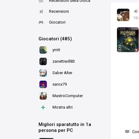
Recensioni della critica
Recensioni
18
Giocatori
Giocatori (485)
ymtt
zanettiwill83
Saber Alter
sarox79
MastroComputer
+
Mostra altri
Migliori sparatutto in 1a
persona per PC
Co