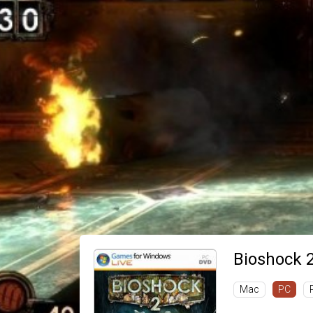
Bioshock 
Mac
PC