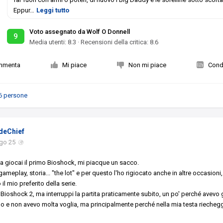
Eppur
…
Leggi tutto
Voto assegnato da Wolf O Donnell
9
Media utenti:
8.3
·
Recensioni della critica: 8.6
mmenta
Mi piace
Non mi piace
Condi
6 persone
deChief
go 25
fa giocai il primo Bioshock, mi piacque un sacco.
ameplay, storia... "the lot" e per questo l'ho rigiocato anche in altre occasion
il mio preferito della serie.
 Bioshock 2, ma interruppi la partita praticamente subito, un po' perché avevo
mo e non avevo molta voglia, ma principalmente perché nella mia testa riecheg