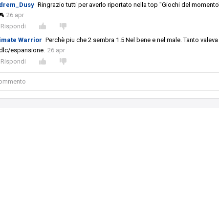
drem_Dusy
Ringrazio tutti per averlo riportato nella top "Giochi del momento
🎮
26 apr
Rispondi
timate Warrior
Perchè piu che 2 sembra 1.5 Nel bene e nel male. Tanto valeva
dlc/espansione.
26 apr
Rispondi
 commento