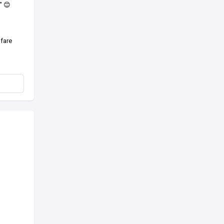
" 😊
 fare