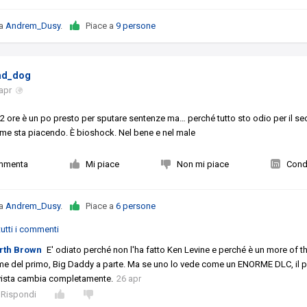
da
Andrem_Dusy
.
Piace a
9 persone
d_dog
apr
2 ore è un po presto per sputare sentenze ma… perché tutto sto odio per il s
 me sta piacendo. È bioshock. Nel bene e nel male
mmenta
Mi piace
Non mi piace
Condi
da
Andrem_Dusy
.
Piace a
6 persone
utti i commenti
rth Brown
E' odiato perché non l'ha fatto Ken Levine e perché è un more of t
e del primo, Big Daddy a parte. Ma se uno lo vede come un ENORME DLC, il 
vista cambia completamente.
26 apr
Rispondi