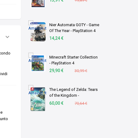
19,89 €
Nier Automata GOTY - Game
Of The Year - PlayStation 4
14,24 €
econdo
Minecraft Starter Collection
- PlayStation 4
29,90 €
30,99 €
vidi
The Legend of Zelda: Tears
of the Kingdom -
Videogioco Nintendo - Ed.
60,00 €
70,64 €
Italiana - Versione su
he
scheda
punto