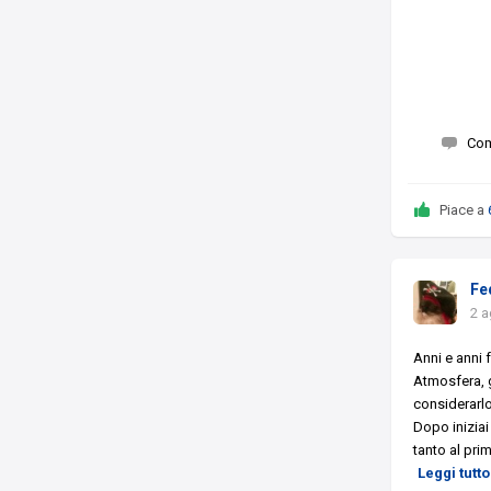
Co
Piace a
Fe
2 a
Anni e anni 
Atmosfera, g
considerarlo 
Dopo iniziai
tanto al pri
Leggi tutto