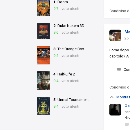
1.
Doom II
9.7
voto utenti
Condiviso 
2.
Duke Nukem 3D
Ma
9.6
voto utenti
26 
3.
The Orange Box
Forse dopo 
9.5
voto utenti
capitolo? A
Co
4.
Half-Life 2
9.4
voto utenti
Condiviso 
Mostra t
5.
Unreal Tournament
Ga
9.4
voto utenti
sam
di 