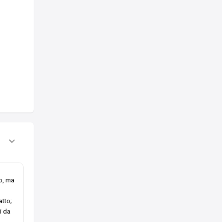
mo, ma
atto;
i da
.