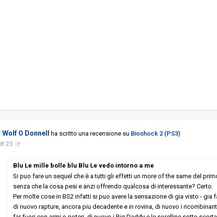
Wolf O Donnell
ha scritto una recensione su
Bioshock 2 (PS3)
et 25
Blu Le mille bolle blu Blu Le vedo intorno a me
Si puo fare un sequel che è a tutti gli effetti un more of the same del pri
senza che la cosa pesi e anzi offrendo qualcosa di interessante? Certo.
Per molte cose in BS2 infatti si puo avere la sensazione di gia visto - gia f
di nuovo rapture, ancora piu decadente e in rovina, di nuovo i ricombinant
far fuori con armi o poteri, di nuovo i Big Daddy e le sorelline sotto scorta