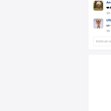
An
❤️
Ul
un 
Scrivi un