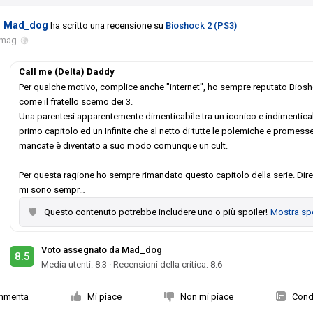
Mad_dog
ha scritto una recensione su
Bioshock 2 (PS3)
 mag
Call me (Delta) Daddy
Per qualche motivo, complice anche "internet", ho sempre reputato Bios
come il fratello scemo dei 3.
Una parentesi apparentemente dimenticabile tra un iconico e indimentica
primo capitolo ed un Infinite che al netto di tutte le polemiche e promess
mancate è diventato a suo modo comunque un cult.
Per questa ragione ho sempre rimandato questo capitolo della serie. Dire
mi sono sempr
…
Questo contenuto potrebbe includere uno o più spoiler!
Mostra spo
Voto assegnato da Mad_dog
8.5
Media utenti:
8.3
·
Recensioni della critica: 8.6
mmenta
Mi piace
Non mi piace
Condi