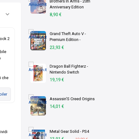
Brothers In Arms - 20th
Anniversary Edition
8,90 €
Grand Theft Auto V -
hock 2
Premium Edition -
PlayStation 4 [Edizione IT]
23,93 €
bile
e
Dragon Ball Fighterz -
Nintendo Switch
i che
19,19 €
iler
Assassin'S Creed Origins
14,01 €
Metal Gear Solid - PS4
vidi
13,91 €