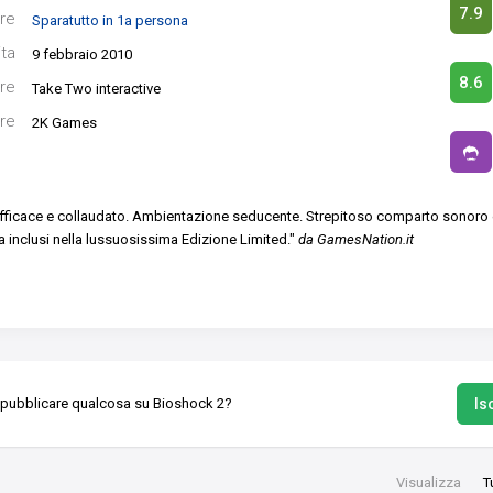
7.9
re
Sparatutto in 1a persona
ita
9 febbraio 2010
8.6
re
Take Two interactive
re
2K Games
efficace e collaudato. Ambientazione seducente. Strepitoso comparto sonoro 
ra inclusi nella lussuosissima Edizione Limited."
da GamesNation.it
Isc
 pubblicare qualcosa su Bioshock 2?
Visualizza
T