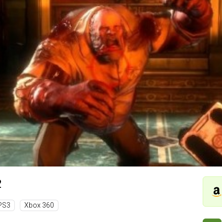
2
PS3
Xbox 360