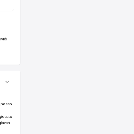
vidi
i, posso
 giocato
giavan
…