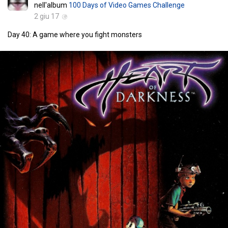
nell'album
100 Days of Video Games Challenge
2 giu 17
Day 40: A game where you fight monsters