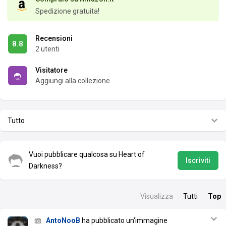
Spedizione gratuita!
Recensioni
8.8
2 utenti
Visitatore
Aggiungi alla collezione
Tutto
Vuoi pubblicare qualcosa su Heart of
Iscriviti
Darkness?
Visualizza
Tutti
Top
AntoNooB
ha pubblicato un'immagine