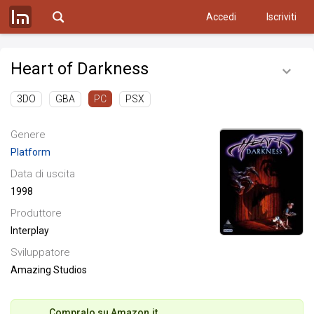
Accedi
Iscriviti
Heart of Darkness
3DO
GBA
PSX
PC
Genere
Platform
Data di uscita
1998
Produttore
Interplay
Sviluppatore
Amazing Studios
Compralo su Amazon.it