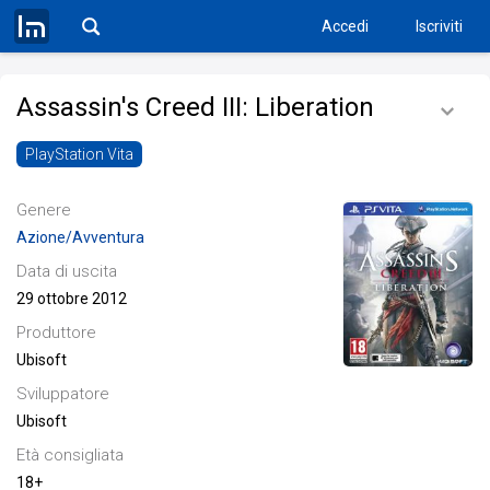
Accedi
Iscriviti
Assassin's Creed III: Liberation
PlayStation Vita
Genere
Azione/Avventura
Data di uscita
29 ottobre 2012
Produttore
Ubisoft
Sviluppatore
Ubisoft
Età consigliata
18+