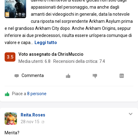
davvero meritevoli di essere giocati non solo dagli
appassionati del personaggio, ma anche dagli
amanti dei videogiochi in generale, data la notevole
cura riposta nel sorprendente Arkham Asylum prima
e nel grandioso Arkham City dopo. Anche Arkham Origins, seppur
inferiore ai due predecessori, risulta essere un’opera comunque di
valore e capa
…
Leggi tutto
Voto assegnato da ChrisMuccio
3.5
Media utenti:
6.8
·
Recensioni della critica: 7.4
Commenta
Piace a
8 persone
Reita.Roses
28 nov 15
Merita?