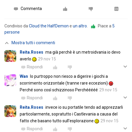
Commenta
Condiviso da
Cloud the HalfDemon
e
un altro
.
Piace a
5
persone
Mostra tutti i commenti
Reita.Roses
ma già perchè è un metroidvania io devo
averlo
29 nov 15
Rispondi
Wan
Io purtroppo non riesco a digerire i giochi a
scorrimento orizzontale (tranne rare eccezioni)
Perché sono così schizzinoso Perchééééé
29 nov 15
Rispondi
Reita.Roses
invece io su portatile tendo ad apprezzarli
particolarmente, sopratutto i Castlevania a causa del
fatto che basano tutto sull'esplorazione
29 nov 15
Rispondi