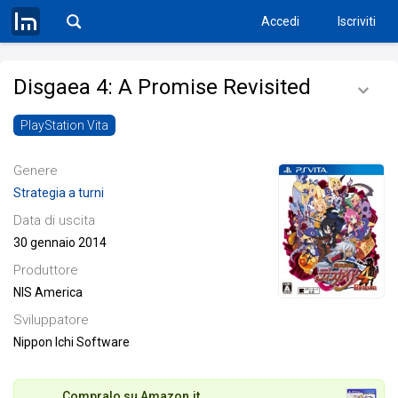
Accedi
Iscriviti
Disgaea 4: A Promise Revisited
PlayStation Vita
Genere
Strategia a turni
Data di uscita
30 gennaio 2014
Produttore
NIS America
Sviluppatore
Nippon Ichi Software
Compralo su Amazon.it