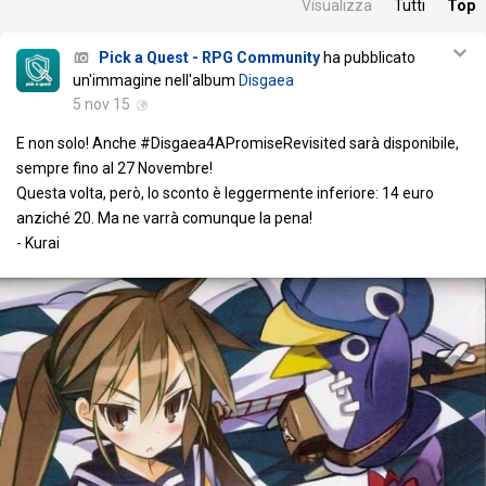
Visualizza
Tutti
Top
Pick a Quest - RPG Community
ha pubblicato
un'immagine nell'album
Disgaea
5 nov 15
E non solo! Anche ‪#‎Disgaea4APromiseRevisited‬ sarà disponibile,
sempre fino al 27 Novembre!
Questa volta, però, lo sconto è leggermente inferiore: 14 euro
anziché 20. Ma ne varrà comunque la pena!
- Kurai