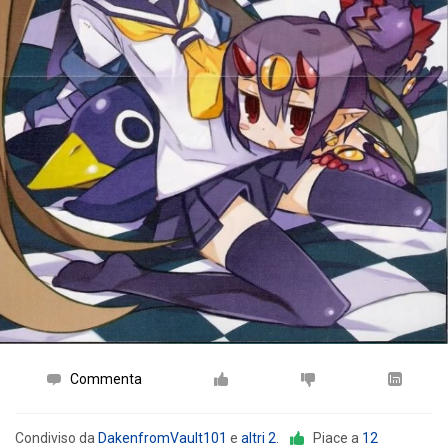
Commenta
Condiviso da
DakenfromVault101
e
altri 2
.
Piace a
12