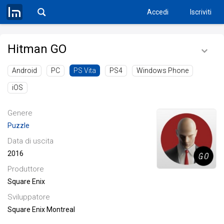
Accedi
Iscriviti
Hitman GO
Android
PC
PS4
Windows Phone
PS Vita
iOS
Genere
Puzzle
Data di uscita
2016
Produttore
Square Enix
Sviluppatore
Square Enix Montreal