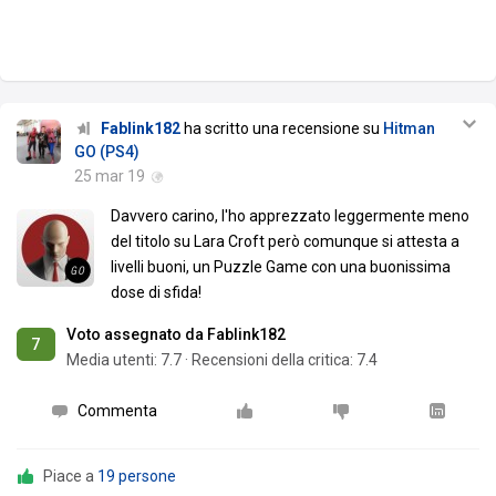
Fablink182
ha scritto una recensione su
Hitman
GO (PS4)
25 mar 19
Davvero carino, l'ho apprezzato leggermente meno
del titolo su Lara Croft però comunque si attesta a
livelli buoni, un Puzzle Game con una buonissima
dose di sfida!
Voto assegnato da Fablink182
7
Media utenti:
7.7
·
Recensioni della critica: 7.4
Commenta
Piace a
19 persone