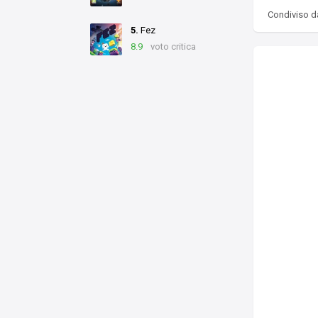
Condiviso 
5.
Fez
8.9
voto critica