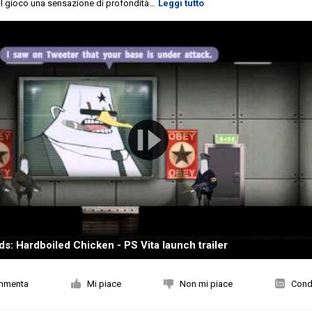
al gioco una sensazione di profondità
…
Leggi tutto
ds: Hardboiled Chicken - PS Vita launch trailer
mmenta
Mi piace
Non mi piace
Condi