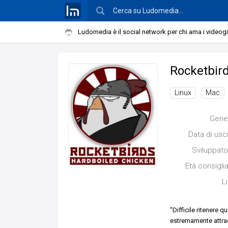
Ludomedia è il social network per chi ama i videog
Rocketbird
Linux
Mac
Gene
Data di usc
Sviluppato
Età consigli
L
"Difficile ritenere 
estremamente attrae