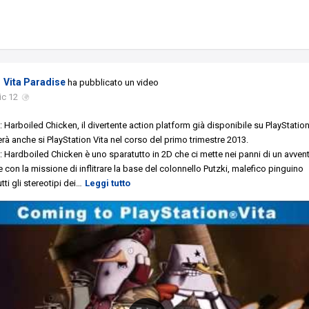
Vita Paradise
ha pubblicato un video
ic 12
 Harboiled Chicken, il divertente action platform già disponibile su PlayStation
erà anche si PlayStation Vita nel corso del primo trimestre 2013.
 Hardboiled Chicken è uno sparatutto in 2D che ci mette nei panni di un avve
re con la missione di inflitrare la base del colonnello Putzki, malefico pinguino
tti gli stereotipi dei
…
Leggi tutto