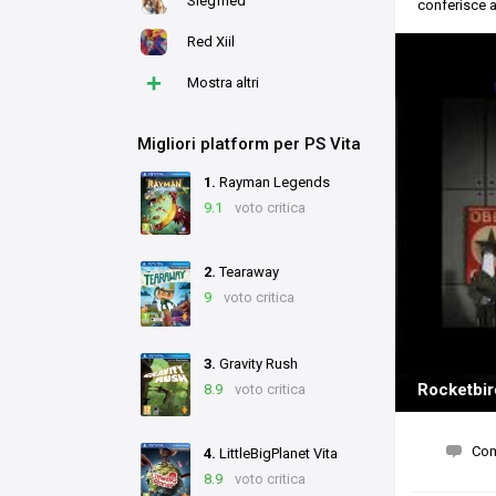
Siegfried
conferisce 
Red Xiil
+
Mostra altri
Migliori platform per PS Vita
1.
Rayman Legends
9.1
voto critica
2.
Tearaway
9
voto critica
3.
Gravity Rush
Rocketbir
8.9
voto critica
Co
4.
LittleBigPlanet Vita
8.9
voto critica