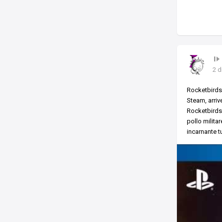
2 d
Rocketbirds:
Steam, arriv
Rocketbirds:
pollo milita
incarnante tu