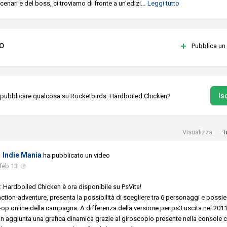
scenari e del boss, ci troviamo di fronte a un'edizi
…
Leggi tutto
o
Pubblica un
Isc
 pubblicare qualcosa su Rocketbirds: Hardboiled Chicken?
Visualizza
T
Indie Mania
ha pubblicato un video
feb 13
 Hardboiled Chicken è ora disponibile su PsVita!
 action-adventure, presenta la possibilità di scegliere tra 6 personaggi e possi
op online della campagna. A differenza della versione per ps3 uscita nel 201
in aggiunta una grafica dinamica grazie al giroscopio presente nella console 