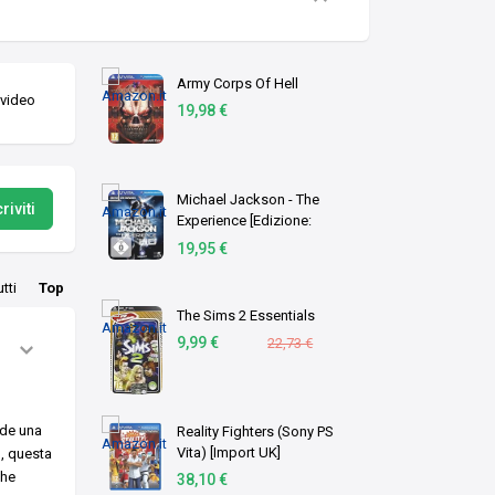
Army Corps Of Hell
 video
19,98 €
Michael Jackson - The
riviti
Experience [Edizione:
Germania]
19,95 €
utti
Top
The Sims 2 Essentials
9,99 €
22,73 €
ede una
Reality Fighters (Sony PS
Vita) [Import UK]
1, questa
che
38,10 €