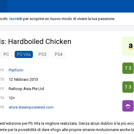
iochi.
Iscriviti
per scoprire un nuovo modo di vivere la tua passione.
s: Hardboiled Chicken
PC
PS3
PS4
PS Vita
7.3
re
Platform
ita
12 febbraio 2013
7.3
re
Ratloop Asia Pte Ltd
ata
12+
ink
store.steampowered.com
quest'edizione per PS Vita la migliore realizzata. Senza alcun dubbio è la più e
nte per la possibilità di dare sfogo alle proprie smanie rivoluzionarie anche l