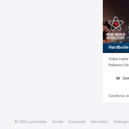
Hardboile
Video traile
Release Dat
Co
Condiviso 
© 2026
Ludomedia
Novità
Domande
Mercatino
Videogioc