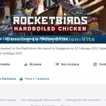
d Chicken is Coming to PlayStation®Vita
r created for the PlayStation Vita launch in Singapore on 22 February 2012. Exp
e: Holidays 2012
mmenta
Mi piace
Non mi piace
Condi
da
Macharius
.
Piace a
1 persona
hi in uscita
Top videogiochi ultime uscite
Videogiochi del momento