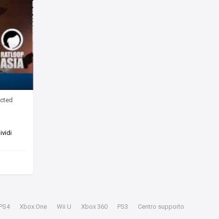
ected
vidi
PS4
Xbox One
Wii U
Xbox 360
PS3
Centro supporto