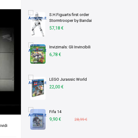
S.H.Figuarts first order
Stormtrooper by Bandai
57,18 €
Invizimals: Gli Invincibili
6,78 €
LEGO Jurassic World
22,00 €
Fifa 14
9,90 €
28,99 €
vidi