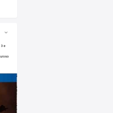
 3 e
nturoso