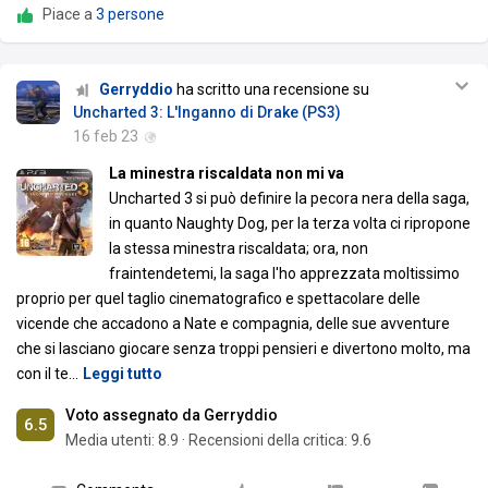
Piace a
3 persone
Gerryddio
ha scritto una recensione su
Uncharted 3: L'Inganno di Drake (PS3)
16 feb 23
La minestra riscaldata non mi va
Uncharted 3 si può definire la pecora nera della saga,
in quanto Naughty Dog, per la terza volta ci ripropone
la stessa minestra riscaldata; ora, non
fraintendetemi, la saga l'ho apprezzata moltissimo
proprio per quel taglio cinematografico e spettacolare delle
vicende che accadono a Nate e compagnia, delle sue avventure
che si lasciano giocare senza troppi pensieri e divertono molto, ma
con il te
…
Leggi tutto
Voto assegnato da Gerryddio
6.5
Media utenti:
8.9
·
Recensioni della critica: 9.6