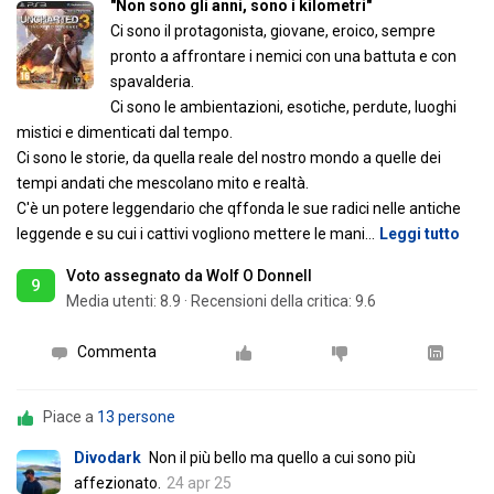
"Non sono gli anni, sono i kilometri"
Ci sono il protagonista, giovane, eroico, sempre
pronto a affrontare i nemici con una battuta e con
spavalderia.
Ci sono le ambientazioni, esotiche, perdute, luoghi
mistici e dimenticati dal tempo.
Ci sono le storie, da quella reale del nostro mondo a quelle dei
tempi andati che mescolano mito e realtà.
C'è un potere leggendario che qffonda le sue radici nelle antiche
leggende e su cui i cattivi vogliono mettere le mani
…
Leggi tutto
Voto assegnato da Wolf O Donnell
9
Media utenti:
8.9
·
Recensioni della critica: 9.6
Commenta
Piace a
13 persone
Divodark
Non il più bello ma quello a cui sono più
affezionato.
24 apr 25