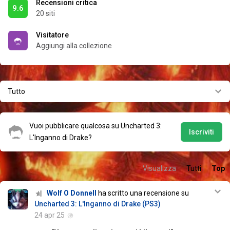
Recensioni critica
9.6
20 siti
Visitatore
Aggiungi alla collezione
Tutto
Vuoi pubblicare qualcosa su Uncharted 3:
Iscriviti
L'Inganno di Drake?
Visualizza
Tutti
Top
Wolf O Donnell
ha scritto una recensione su
Uncharted 3: L'Inganno di Drake (PS3)
24 apr 25