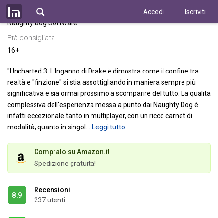
Sviluppatore
Accedi
Iscriviti
Naughty Dog Software
Età consigliata
16+
"Uncharted 3: L'Inganno di Drake è dimostra come il confine tra
realtà e "finzione" si stia assottigliando in maniera sempre più
significativa e sia ormai prossimo a scomparire del tutto. La qualità
complessiva dell'esperienza messa a punto dai Naughty Dog è
infatti eccezionale tanto in multiplayer, con un ricco carnet di
modalità, quanto in singol
…
Leggi tutto
Compralo su Amazon.it
Spedizione gratuita!
Recensioni
8.9
237 utenti