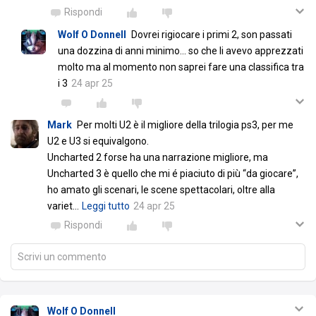
Rispondi
Wolf O Donnell
Dovrei rigiocare i primi 2, son passati
una dozzina di anni minimo... so che li avevo apprezzati
molto ma al momento non saprei fare una classifica tra
i 3
24 apr 25
Mark
Per molti U2 è il migliore della trilogia ps3, per me
U2 e U3 si equivalgono.
Uncharted 2 forse ha una narrazione migliore, ma
Uncharted 3 è quello che mi é piaciuto di più “da giocare”,
ho amato gli scenari, le scene spettacolari, oltre alla
variet
…
Leggi tutto
24 apr 25
Rispondi
Scrivi un commento
Wolf O Donnell