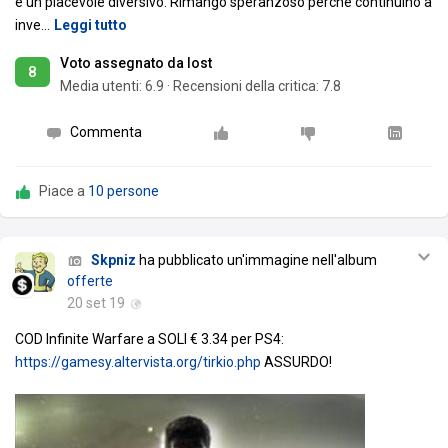
è un piacevole diversivo. Rimango speranzoso perché continuino a
inve
…
Leggi tutto
Voto assegnato da lost
8
Media utenti:
6.9
·
Recensioni della critica: 7.8
Commenta
Piace a
10 persone
Skpniz
ha pubblicato un'immagine nell'album
offerte
20 set 19
COD Infinite Warfare a SOLI € 3.34 per PS4:
https://gamesy.altervista.org/tirkio.php
ASSURDO!