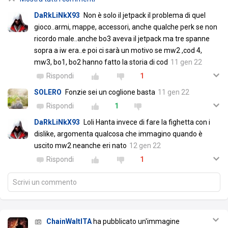
DaRkLiNkX93
Non è solo il jetpack il problema di quel
gioco..armi, mappe, accessori, anche qualche perk se non
ricordo male..anche bo3 aveva il jetpack ma tre spanne
sopra a iw era..e poi ci sarà un motivo se mw2 ,cod 4,
mw3, bo1, bo2 hanno fatto la storia di cod
11 gen 22
Rispondi
1
SOLERO
Fonzie sei un coglione basta
11 gen 22
Rispondi
1
DaRkLiNkX93
Loli Hanta invece di fare la fighetta con i
dislike, argomenta qualcosa che immagino quando è
uscito mw2 neanche eri nato
12 gen 22
Rispondi
1
Scrivi un commento
ChainWaltITA
ha pubblicato un'immagine