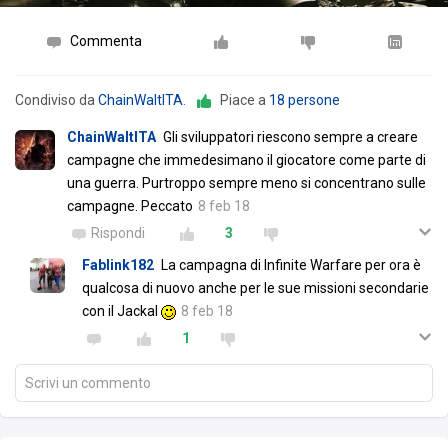
Commenta
Condiviso da
ChainWaltITA
.
Piace a
18 persone
ChainWaltITA
Gli sviluppatori riescono sempre a creare
campagne che immedesimano il giocatore come parte di
una guerra. Purtroppo sempre meno si concentrano sulle
campagne. Peccato
8 feb 18
Rispondi
3
Fablink182
La campagna di Infinite Warfare per ora è
qualcosa di nuovo anche per le sue missioni secondarie
con il Jackal
8 feb 18
1
Scrivi un commento