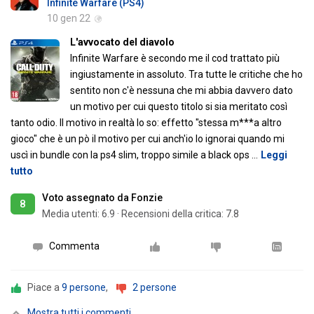
Infinite Warfare (PS4)
10 gen 22
L'avvocato del diavolo
Infinite Warfare è secondo me il cod trattato più
ingiustamente in assoluto. Tra tutte le critiche che ho
sentito non c'è nessuna che mi abbia davvero dato
un motivo per cui questo titolo si sia meritato così
tanto odio. Il motivo in realtà lo so: effetto "stessa m***a altro
gioco" che è un pò il motivo per cui anch'io lo ignorai quando mi
uscì in bundle con la ps4 slim, troppo simile a black ops
…
Leggi
tutto
Voto assegnato da Fonzie
8
Media utenti:
6.9
·
Recensioni della critica: 7.8
Commenta
Piace a
9 persone
,
2 persone
Mostra tutti i commenti