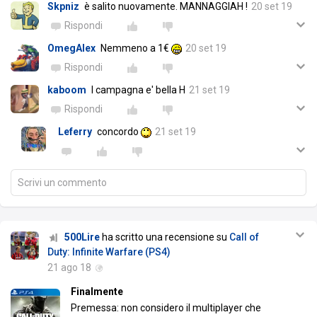
Skpniz
è salito nuovamente. MANNAGGIAH !
20 set 19
Rispondi
OmegAlex
Nemmeno a 1€
20 set 19
Rispondi
kaboom
l campagna e' bella H
21 set 19
Rispondi
Leferry
concordo
21 set 19
Scrivi un commento
500Lire
ha scritto una recensione su
Call of
Duty: Infinite Warfare (PS4)
21 ago 18
Finalmente
Premessa: non considero il multiplayer che