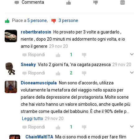
Commenta
Piace a
5 persone
,
3 persone
robertbratosin
Ho provato per 3 volte a guardarlo ,
niente , dopo 20 minuti mi addormento ogni volta, e io
amo il genere
29 nov 20
Rispondi
1
Sneaky
Visto 2 giorni fa, 'na cagata pazzesca
29 nov 20
Rispondi
2
Dioneamuscipula
Non sono d’accordo, utilizza
volutamente la metafora del viaggio nello spazio per
parlare della depressione del protagonista. Molte scene
che hai visto hanno un valore simbolico, anche quelle più
strambe come quella del babbuino. È che il 90% delle p
…
Leggi tutto
29 nov 20
Rispondi
1
ChainWaltITA
Ma ci sono modi e modi per fare film