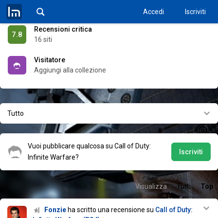
6.9
27 utenti
Accedi
Iscriviti
Recensioni critica
7.8
16 siti
Visitatore
Aggiungi alla collezione
Tutto
Vuoi pubblicare qualcosa su Call of Duty:
Iscriviti
Infinite Warfare?
Visualizza
Tutti
Top
Fonzie
ha scritto una recensione su
Call of Duty: