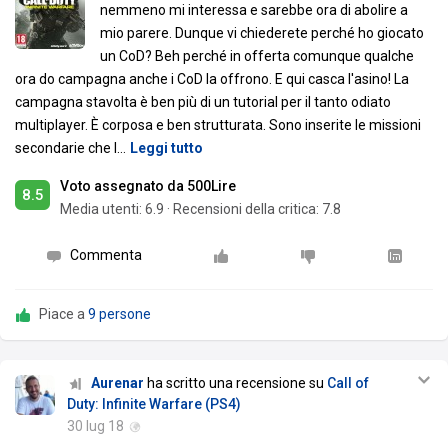
nemmeno mi interessa e sarebbe ora di abolire a
mio parere. Dunque vi chiederete perché ho giocato
un CoD? Beh perché in offerta comunque qualche
ora do campagna anche i CoD la offrono. E qui casca l'asino! La
campagna stavolta è ben più di un tutorial per il tanto odiato
multiplayer. È corposa e ben strutturata. Sono inserite le missioni
secondarie che l
…
Leggi tutto
Voto assegnato da 500Lire
8.5
Media utenti:
6.9
·
Recensioni della critica: 7.8
Commenta
Piace a
9 persone
Aurenar
ha scritto una recensione su
Call of
Duty: Infinite Warfare (PS4)
30 lug 18