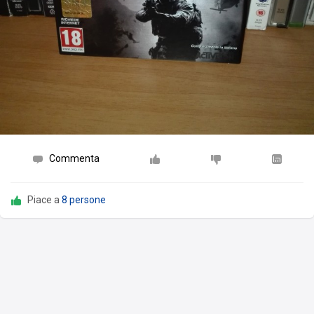
Commenta
Piace a
8 persone
redsquirrel87
ha pubblicato un'immagine
nell'album
Offerte
9 nov 17
Segnalo la legacy edition di CoD IW per PS4 a 19,99€ su Amazon