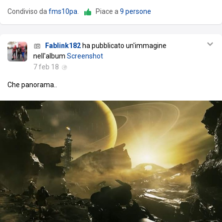
Condiviso da
fms10pa
.
Piace a
9 persone
Fablink182
ha pubblicato un'immagine
nell'album
Screenshot
7 feb 18
Che panorama..