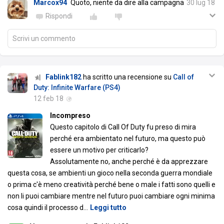
Marcox94
Quoto, niente da dire alla campagna
30 lug 18
Rispondi
Scrivi un commento
Fablink182
ha scritto una recensione su
Call of
Duty: Infinite Warfare (PS4)
12 feb 18
Incompreso
Questo capitolo di Call Of Duty fu preso di mira
perché era ambientato nel futuro, ma questo può
essere un motivo per criticarlo?
Assolutamente no, anche perché è da apprezzare
questa cosa, se ambienti un gioco nella seconda guerra mondiale
o prima c'è meno creatività perché bene o male i fatti sono quelli e
non li puoi cambiare mentre nel futuro puoi cambiare ogni minima
cosa quindi il processo d
…
Leggi tutto