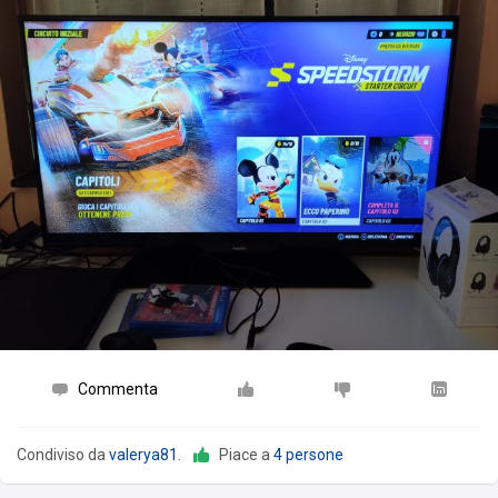
Commenta
Condiviso da
valerya81
.
Piace a
4 persone