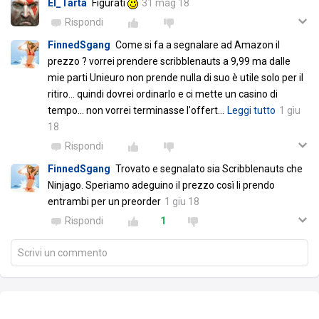
El_Tarta
Figurati
31 mag 18
Rispondi
FinnedSgang
Come si fa a segnalare ad Amazon il
prezzo ? vorrei prendere scribblenauts a 9,99 ma dalle
mie parti Unieuro non prende nulla di suo è utile solo per il
ritiro... quindi dovrei ordinarlo e ci mette un casino di
tempo... non vorrei terminasse l'offert
…
Leggi tutto
1 giu
18
Rispondi
FinnedSgang
Trovato e segnalato sia Scribblenauts che
Ninjago. Speriamo adeguino il prezzo così li prendo
entrambi per un preorder
1 giu 18
Rispondi
1
Scrivi un commento