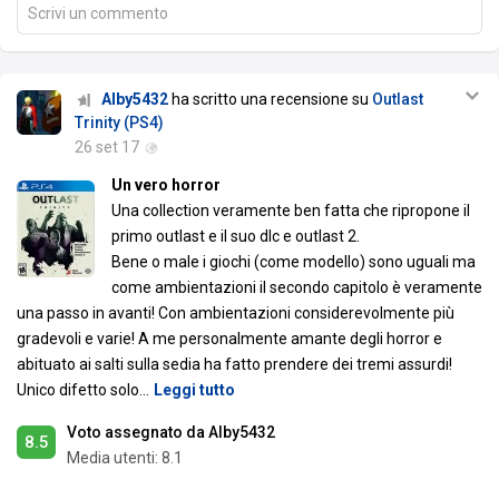
Scrivi un commento
Alby5432
ha scritto una recensione su
Outlast
Trinity (PS4)
26 set 17
Un vero horror
Una collection veramente ben fatta che ripropone il
primo outlast e il suo dlc e outlast 2.
Bene o male i giochi (come modello) sono uguali ma
come ambientazioni il secondo capitolo è veramente
una passo in avanti! Con ambientazioni considerevolmente più
gradevoli e varie! A me personalmente amante degli horror e
abituato ai salti sulla sedia ha fatto prendere dei tremi assurdi!
Unico difetto solo
…
Leggi tutto
Voto assegnato da Alby5432
8.5
Media utenti:
8.1