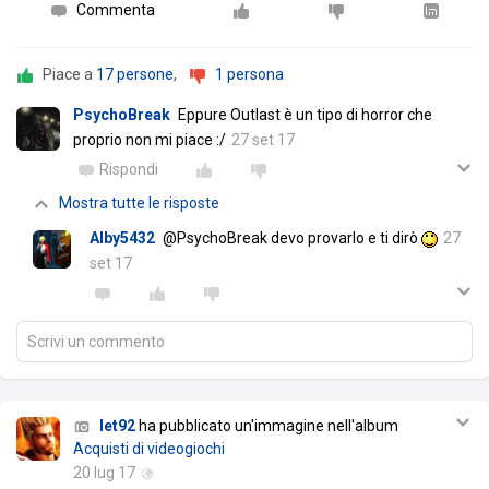
Commenta
Piace a
17 persone
,
1 persona
PsychoBreak
Eppure Outlast è un tipo di horror che
proprio non mi piace :/
27 set 17
Rispondi
Mostra tutte le risposte
Alby5432
@PsychoBreak devo provarlo e ti dirò
27
set 17
Scrivi un commento
let92
ha pubblicato un'immagine nell'album
Acquisti di videogiochi
20 lug 17