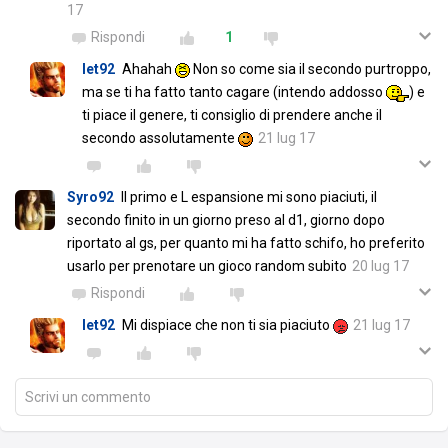
17
Rispondi
1
let92
Ahahah
Non so come sia il secondo purtroppo,
ma se ti ha fatto tanto cagare (intendo addosso
) e
ti piace il genere, ti consiglio di prendere anche il
secondo assolutamente
21 lug 17
Syro92
Il primo e L espansione mi sono piaciuti, il
secondo finito in un giorno preso al d1, giorno dopo
riportato al gs, per quanto mi ha fatto schifo, ho preferito
usarlo per prenotare un gioco random subito
20 lug 17
Rispondi
let92
Mi dispiace che non ti sia piaciuto
21 lug 17
Scrivi un commento