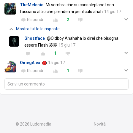
TheMelchio
Mi sembra che su consoleplanet non
facciano altro che prendermi per il culo ahah
14 giu 17
Rispondi
2
Mostra tutte le risposte
Ghostface
@Oldboy Ahahaha io direi che bisogna
essere Flash 🤣🤣
15 giu 17
1
OmegAlex
15 giu 17
Rispondi
1
Scrivi un commento
© 2026
Ludomedia
Novità