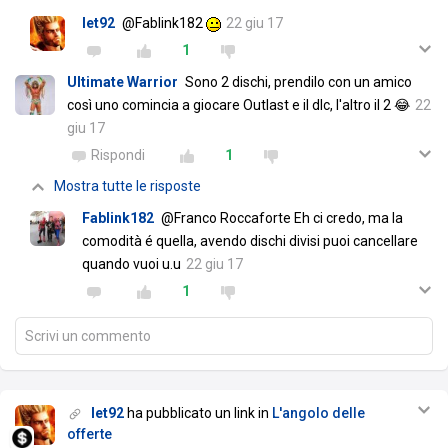
let92
@Fablink182
22 giu 17
1
Ultimate Warrior
Sono 2 dischi, prendilo con un amico
così uno comincia a giocare Outlast e il dlc, l'altro il 2 😂
22
giu 17
Rispondi
1
Mostra tutte le risposte
Fablink182
@Franco Roccaforte Eh ci credo, ma la
comodità é quella, avendo dischi divisi puoi cancellare
quando vuoi u.u
22 giu 17
1
Scrivi un commento
let92
ha pubblicato un link in
L'angolo delle
offerte