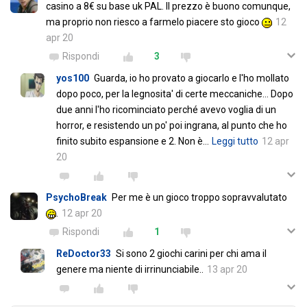
casino a 8€ su base uk PAL. Il prezzo è buono comunque,
ma proprio non riesco a farmelo piacere sto gioco
12
apr 20
Rispondi
3
yos100
Guarda, io ho provato a giocarlo e l'ho mollato
dopo poco, per la legnosita' di certe meccaniche... Dopo
due anni l'ho ricominciato perché avevo voglia di un
horror, e resistendo un po' poi ingrana, al punto che ho
finito subito espansione e 2. Non è
…
Leggi tutto
12 apr
20
PsychoBreak
Per me è un gioco troppo sopravvalutato
.
12 apr 20
Rispondi
1
ReDoctor33
Si sono 2 giochi carini per chi ama il
genere ma niente di irrinunciabile..
13 apr 20