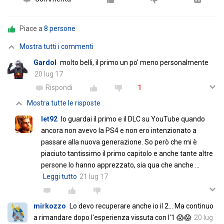
Piace a
8 persone
Mostra tutti i commenti
Gardol
molto belli, il primo un po' meno personalmente
20 lug 17
Rispondi
1
Mostra tutte le risposte
let92
Io guardai il primo e il DLC su YouTube quando
ancora non avevo la PS4 e non ero intenzionato a
passare alla nuova generazione. So però che mi è
piaciuto tantissimo il primo capitolo e anche tante altre
persone lo hanno apprezzato, sia qua che anche
…
Leggi tutto
21 lug 17
mirkozzo
Lo devo recuperare anche io il 2... Ma continuo
a rimandare dopo l'esperienza vissuta con l'1 😱😱
20 lug