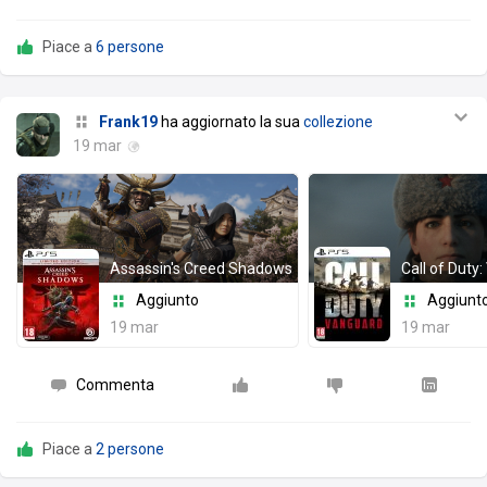
Piace a
6 persone
Frank19
ha aggiornato la sua
collezione
19 mar
Assassin's Creed Shadows
Call of Duty
Aggiunto
Aggiunt
19 mar
19 mar
Commenta
Piace a
2 persone