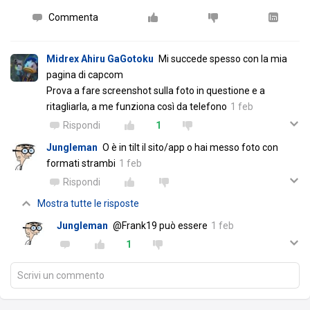
Commenta
Midrex Ahiru GaGotoku
Mi succede spesso con la mia
pagina di capcom
Prova a fare screenshot sulla foto in questione e a
ritagliarla, a me funziona così da telefono
1 feb
Rispondi
1
Jungleman
O è in tilt il sito/app o hai messo foto con
formati strambi
1 feb
Rispondi
Mostra tutte le risposte
Jungleman
@Frank19 può essere
1 feb
1
Scrivi un commento