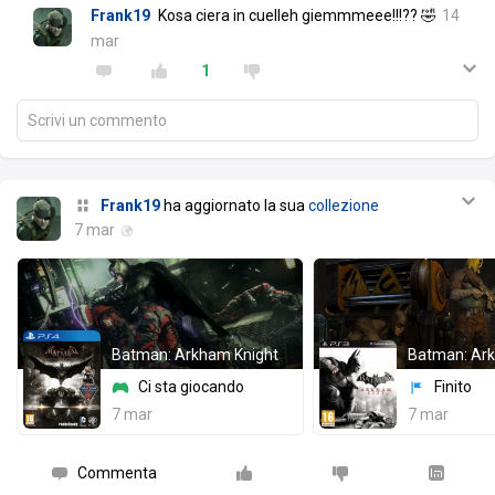
Frank19
Kosa ciera in cuelleh giemmmeee!!!?? 🤣
14
mar
1
Scrivi un commento
Frank19
ha aggiornato la sua
collezione
7 mar
Batman: Arkham Knight
Batman: Ark
Ci sta giocando
Finito
7 mar
7 mar
Commenta