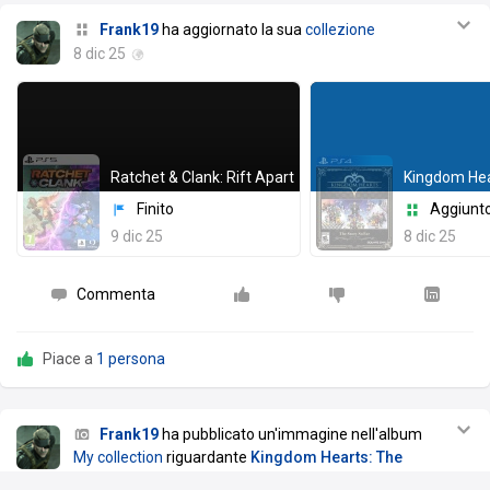
Frank19
ha aggiornato la sua
collezione
8 dic 25
Ratchet & Clank: Rift Apart
Finito
Aggiunt
9 dic 25
8 dic 25
Commenta
Piace a
1 persona
Frank19
ha pubblicato un'immagine nell'album
My collection
riguardante
Kingdom Hearts: The
Story So Far