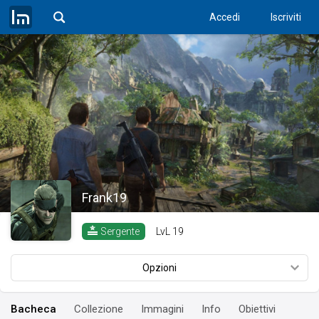
Accedi
Iscriviti
Frank19
LvL
19
Sergente
Opzioni
Bacheca
Collezione
Immagini
Info
Obiettivi