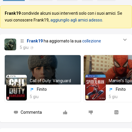
Frank19
condivide alcuni suoi interventi solo con i suoi amici. Se
vuoi conoscere Frank19,
aggiungilo agli amici adesso
.
Frank19
ha aggiornato la sua
collezione
5 giu
Call of Duty: Vanguard
Marvel's Sp
Finito
Finito
5 giu
5 giu
Commenta