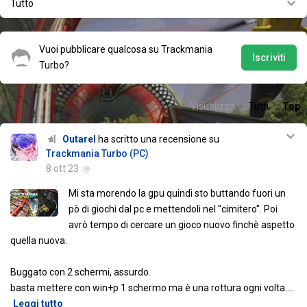
Tutto
Vuoi pubblicare qualcosa su Trackmania
Iscriviti
Turbo?
Visualizza
Tutti
Top
Outarel
ha scritto una recensione su
Trackmania Turbo (PC)
8 ott 23
Mi sta morendo la gpu quindi sto buttando fuori un
pò di giochi dal pc e mettendoli nel "cimitero". Poi
avrò tempo di cercare un gioco nuovo finchè aspetto
quella nuova.
Buggato con 2 schermi, assurdo.
basta mettere con win+p 1 schermo ma è una rottura ogni volta.
…
Leggi tutto