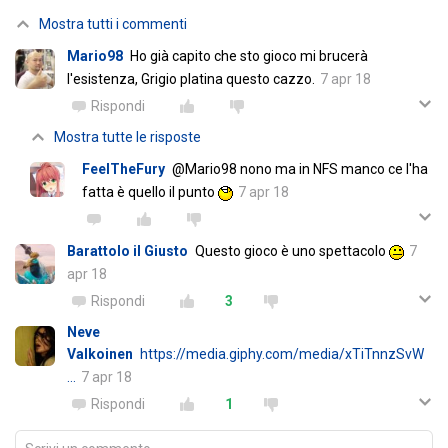
Mostra tutti i commenti
Mario98
Ho già capito che sto gioco mi brucerà
l'esistenza, Grigio platina questo cazzo.
7 apr 18
Rispondi
Mostra tutte le risposte
FeelTheFury
@Mario98 nono ma in NFS manco ce l'ha
fatta è quello il punto
7 apr 18
Barattolo il Giusto
Questo gioco è uno spettacolo
7
apr 18
Rispondi
3
Neve
Valkoinen
https://media.giphy.com/media/xTiTnnzSvW
…
7 apr 18
Rispondi
1