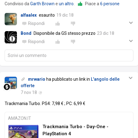
Condiviso da
Garth Brown
e
un altro
.
Piace a
6 persone
alfaalex
esaurito
19 dic 18
Rispondi
Bond
Disponibile da GS stesso prezzo
23 dic 18
Rispondi
Scrivi un commento
mrwario
ha pubblicato un link in
L'angolo delle
offerte
7 nov 18
Trackmania Turbo. PS4: 7,98 € ; PC: 6,99 €
AMAZON.IT
Trackmania Turbo - Day-One -
PlayStation 4