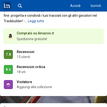
in oltre 200 tracciati e divertiti a sfidare i tuoi amici a casa
Accedi
Iscriviti
(schermo diviso offline) oppure online.
Una competizione senza
fine: progetta e condividi i tuoi tracciati con gli altri giocatori nel
Trackbuilder!
-
…
Leggi tutto
Compralo su Amazon.it
Spedizione gratuita!
Recensioni
7.8
13 utenti
Recensioni critica
8.5
18 siti
Visitatore
Aggiungi alla collezione