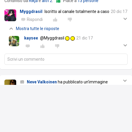
Condiviso da
Rikja
e
altri 2
.
Piace a
13 persone
Myggdrasil
Iscritto al canale totalmente a caso
20 dic 17
Rispondi
Mostra tutte le risposte
kaysee
@Myggdrasil
21 dic 17
Scrivi un commento
Neve Valkoinen
ha pubblicato un'immagine
nell'album
5TH: 10/2017 - 06/2020
20 dic 17
Per caso controllo i trofei e mi accorgo che mi mancava uno sputo.
Letteralmente.