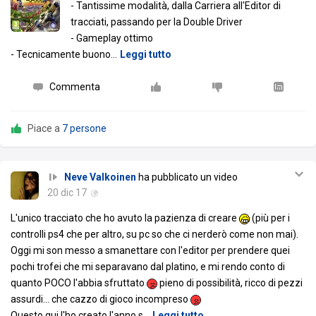
- Tantissime modalità, dalla Carriera all'Editor di
tracciati, passando per la Double Driver
- Gameplay ottimo
- Tecnicamente buono
…
Leggi tutto
Commenta
Piace a
7 persone
Neve Valkoinen
ha pubblicato un video
20 dic 17
L'unico tracciato che ho avuto la pazienza di creare
(più per i
controlli ps4 che per altro, su pc so che ci nerderò come non mai).
Oggi mi son messo a smanettare con l'editor per prendere quei
pochi trofei che mi separavano dal platino, e mi rendo conto di
quanto POCO l'abbia sfruttato
pieno di possibilità, ricco di pezzi
assurdi... che cazzo di gioco incompreso
Questo qui l'ho creato l'anno s
…
Leggi tutto