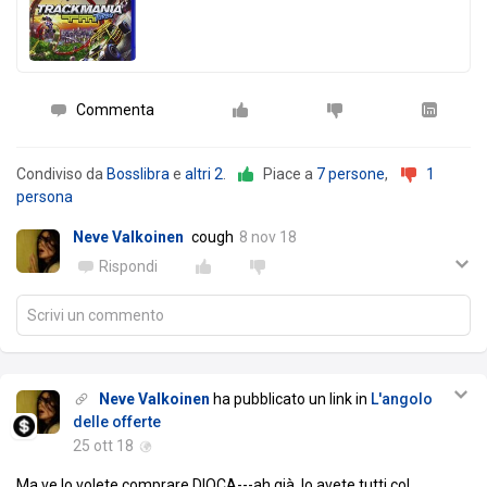
Commenta
Condiviso da
Bosslibra
e
altri 2
.
Piace a
7 persone
,
1
persona
Neve Valkoinen
cough
8 nov 18
Rispondi
Scrivi un commento
Neve Valkoinen
ha pubblicato un link in
L'angolo
delle offerte
25 ott 18
Ma ve lo volete comprare DIOCA---ah già, lo avete tutti col