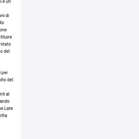
i e un
ni di
llo
ione
tituire
mitato
to del
i per
lto del
ti al
tando
he Late
otta