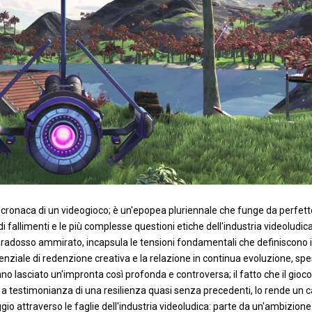
 cronaca di un videogioco; è un'epopea pluriennale che funge da perfett
di fallimenti e le più complesse questioni etiche dell'industria videoludic
aradosso ammirato, incapsula le tensioni fondamentali che definiscono i
 potenziale di redenzione creativa e la relazione in continua evoluzione, sp
nno lasciato un'impronta così profonda e controversa; il fatto che il gioc
, a testimonianza di una resilienza quasi senza precedenti, lo rende un c
ggio attraverso le faglie dell'industria videoludica: parte da un'ambizione