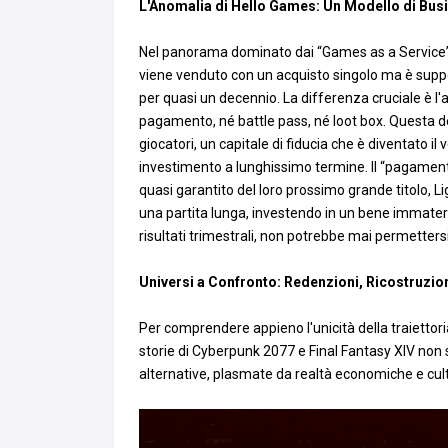
L'Anomalia di Hello Games: Un Modello di Bus
Nel panorama dominato dai “Games as a Service” (
viene venduto con un acquisto singolo ma è suppo
per quasi un decennio. La differenza cruciale è l
pagamento, né battle pass, né loot box. Questa d
giocatori, un capitale di fiducia che è diventato 
investimento a lunghissimo termine. Il “pagament
quasi garantito del loro prossimo grande titolo, L
una partita lunga, investendo in un bene immateri
risultati trimestrali, non potrebbe mai permettersi 
Universi a Confronto: Redenzioni, Ricostruzion
Per comprendere appieno l'unicità della traiettoria
storie di Cyberpunk 2077 e Final Fantasy XIV non s
alternative, plasmate da realtà economiche e cul