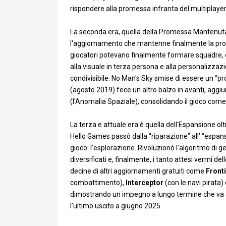
rispondere alla promessa infranta del multiplayer, 
La seconda era, quella della Promessa Mantenuta (
l'aggiornamento che mantenne finalmente la prome
giocatori potevano finalmente formare squadre, 
alla visuale in terza persona e alla personalizza
condivisibile. No Man's Sky smise di essere un “pr
(agosto 2019) fece un altro balzo in avanti, aggiu
(l'Anomalia Spaziale), consolidando il gioco com
La terza e attuale era è quella dell'Espansione ol
Hello Games passò dalla “riparazione” all' “espan
gioco: l'esplorazione. Rivoluzionò l'algoritmo di 
diversificati e, finalmente, i tanto attesi vermi d
decine di altri aggiornamenti gratuiti come
Front
combattimento),
Interceptor
(con le navi pirata)
dimostrando un impegno a lungo termine che va al di
l'ultimo uscito a giugno 2025.