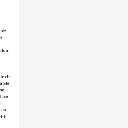
sale
ne
sto in
ite che
orbite
che
abbie
l
esso
se e