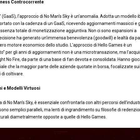
iness Controcorrente
GaaS), l'approccio di No Man's Sky è un'anomalia. Adotta un modello ib
rtato con la cadenza di un GaaS, ricevendo aggiornamenti massicci e g
'assenza totale di monetizzazione aggiuntiva. Non ci sono espansioni a
ecisione ha generato un'immensa benevolenza (goodwill) e lealtà da pa
il vero motore economico dello studio. L'approccio di Hello Games è un
o” per gli anni di aggiornamenti non è una microtransazione, ma l'acqui
ight No Fire, da parte di una base di fan devota e consolidata. Hanno gio
ale che la maggior parte delle aziende quotate in borsa, focalizzate sui
di coltivare.
i e Modelli Virtuosi
 di No Man's Sky, è essenziale confrontarla con altri percorsi dell'industr
ono semplici paralleli, ma lenti di ingrandimento su filosofie di redenzi
turali diametralmente opposte a quelle di Hello Games.