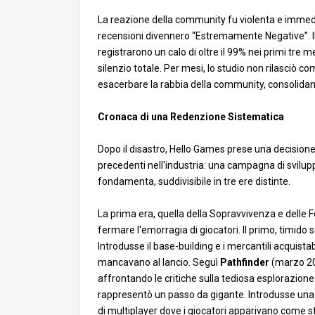
La reazione della community fu violenta e immedia
recensioni divennero “Estremamente Negative”. Il n
registrarono un calo di oltre il 99% nei primi tre 
silenzio totale. Per mesi, lo studio non rilasciò
esacerbare la rabbia della community, consolidand
Cronaca di una Redenzione Sistematica
Dopo il disastro, Hello Games prese una decisione 
precedenti nell'industria: una campagna di svilu
fondamenta, suddivisibile in tre ere distinte.
La prima era, quella della Sopravvivenza e delle
fermare l'emorragia di giocatori. Il primo, timid
Introdusse il base-building e i mercantili acquist
mancavano al lancio. Seguì
Pathfinder
(marzo 201
affrontando le critiche sulla tediosa esplorazione 
rappresentò un passo da gigante. Introdusse una t
di multiplayer dove i giocatori apparivano come s