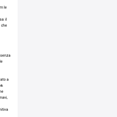
am le
a: il
e che
a senza
le
rato a
on
.
che
navi,
itiva