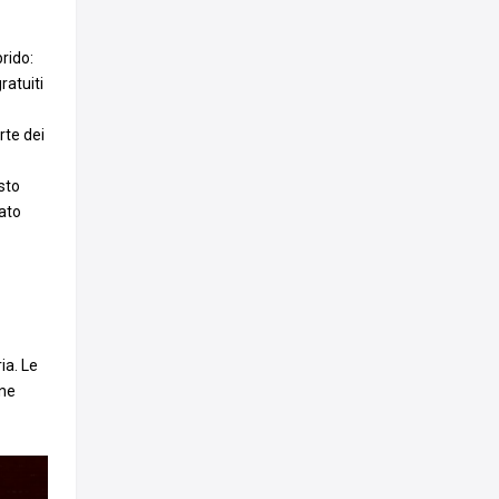
rido:
ratuiti
rte dei
sto
cato
ia. Le
one