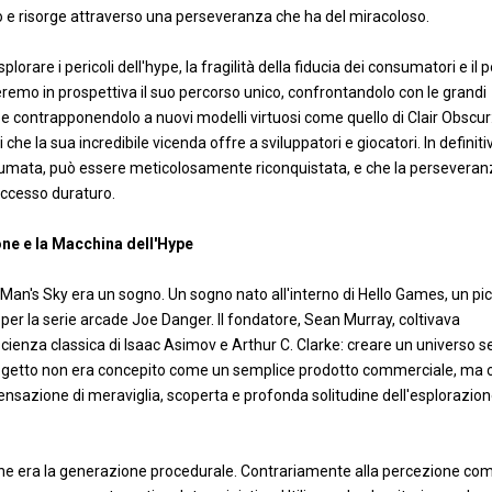
oso e risorge attraverso una perseveranza che ha del miracoloso.
lorare i pericoli dell'hype, la fragilità della fiducia dei consumatori e il 
remo in prospettiva il suo percorso unico, confrontandolo con le grandi
e contrapponendolo a nuovi modelli virtuosi come quello di Clair Obscur
i che la sua incredibile vicenda offre a sviluppatori e giocatori. In definitiv
antumata, può essere meticolosamente riconquistata, e che la persevera
ccesso duraturo.
one e la Macchina dell'Hype
 Man's Sky era un sogno. Un sogno nato all'interno di Hello Games, un pi
 per la serie arcade Joe Danger. Il fondatore, Sean Murray, coltivava
cienza classica di Isaac Asimov e Arthur C. Clarke: creare un universo 
 progetto non era concepito come un semplice prodotto commerciale, ma
sensazione di meraviglia, scoperta e profonda solitudine dell'esplorazio
ione era la generazione procedurale. Contrariamente alla percezione co