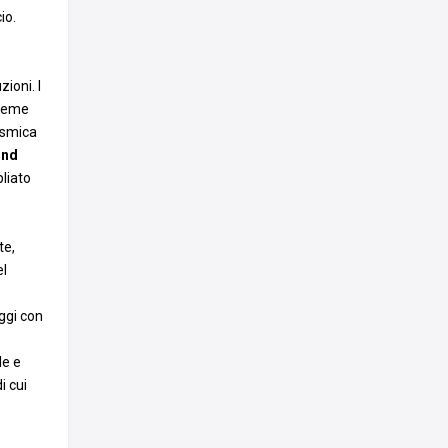
io.
ioni. I
sieme
osmica
ond
pliato
te,
el
oggi con
le e
i cui