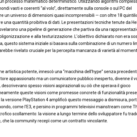
u un processo matematico deterministico. Utilizzando algoritmi compless
ondi vasti e coerenti “al volo”, direttamente sulla console o sul PC del
 un universo di dimensioni quasi incomprensibili — con oltre 18 quintilio
re una quantità proibitiva di dati. Le presentazioni tecniche tenute da He
elarono una pipeline di generazione che partiva da una rappresentaz
ligonizzazione e alla texturizzazione. L'obiettivo dichiarato non era sos
avia, questo sistema iniziale si basava sulla combinazione di un numero li
i sarebbe rivelato cruciale per la percepita mancanza di varietà al momen
one artistica potente, innescò una “macchina dell'hype” senza precedent
tore appassionato ma un comunicatore pubblico inesperto, divenne il vo
, descrivevano spesso visioni aspirazionali su ciò che sperava il gioco
oneamente queste visioni come promesse concrete di funzionalità presen
r la versione PlayStation 4 amplificò questo messaggio a dismisura, por
 mondo, come l'E3, e persino in programmi televisivi mainstream come T
rofico scollamento: la visione a lungo termine dello sviluppatore fu trad
ite, che la community recepì come un contratto vincolante.