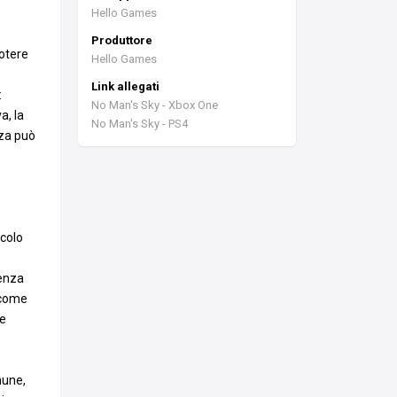
Hello Games
Produttore
potere
Hello Games
Link allegati
:
No Man's Sky - Xbox One
a, la
No Man's Sky - PS4
nza può
ccolo
senza
 come
ne
mune,