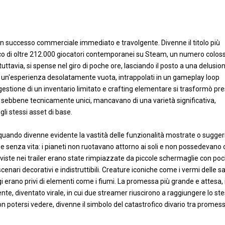
 un successo commerciale immediato e travolgente. Divenne il titolo più
co di oltre 212.000 giocatori contemporanei su Steam, un numero colos
uttavia, si spense nel giro di poche ore, lasciando il posto a una delusio
nte un'esperienza desolatamente vuota, intrappolati in un gameplay loop
se, gestione di un inventario limitato e crafting elementare si trasformò pre
si, sebbene tecnicamente unici, mancavano di una varietà significativa,
i stessi asset di base.
quando divenne evidente la vastità delle funzionalità mostrate o sugger
co e senza vita: i pianeti non ruotavano attorno ai soli e non possedevano 
la viste nei trailer erano state rimpiazzate da piccole schermaglie con po
enari decorativi e indistruttibili. Creature iconiche come i vermi delle s
 erano privi di elementi come i fiumi. La promessa più grande e attesa, i
idente, diventato virale, in cui due streamer riuscirono a raggiungere lo st
non potersi vedere, divenne il simbolo del catastrofico divario tra promes