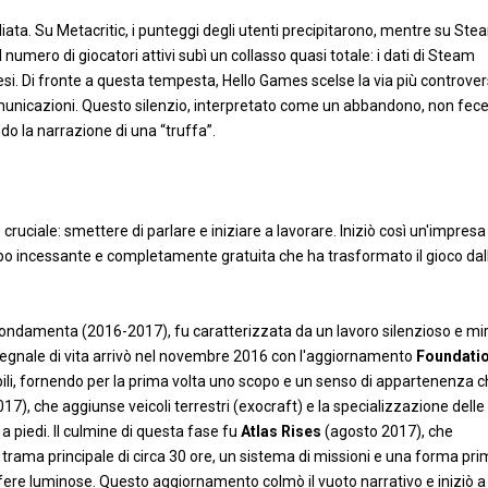
ta. Su Metacritic, i punteggi degli utenti precipitarono, mentre su Ste
umero di giocatori attivi subì un collasso quasi totale: i dati di Steam
mesi. Di fronte a questa tempesta, Hello Games scelse la via più controvers
 comunicazioni. Questo silenzio, interpretato come un abbandono, non fec
o la narrazione di una “truffa”.
cruciale: smettere di parlare e iniziare a lavorare. Iniziò così un'impres
ppo incessante e completamente gratuita che ha trasformato il gioco dal
 Fondamenta (2016-2017), fu caratterizzata da un lavoro silenzioso e mi
o segnale di vita arrivò nel novembre 2016 con l'aggiornamento
Foundati
abili, fornendo per la prima volta uno scopo e un senso di appartenenza 
7), che aggiunse veicoli terrestri (exocraft) e la specializzazione delle 
a piedi. Il culmine di questa fase fu
Atlas Rises
(agosto 2017), che
rama principale di circa 30 ore, un sistema di missioni e una forma prim
fere luminose. Questo aggiornamento colmò il vuoto narrativo e iniziò a