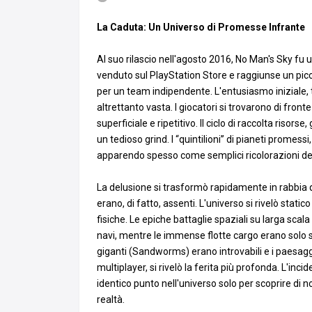
La Caduta: Un Universo di Promesse Infrante
Al suo rilascio nell'agosto 2016, No Man's Sky fu
venduto sul PlayStation Store e raggiunse un pic
per un team indipendente. L'entusiasmo iniziale, t
altrettanto vasta. I giocatori si trovarono di fro
superficiale e ripetitivo. Il ciclo di raccolta risor
un tedioso grind. I “quintilioni” di pianeti promes
apparendo spesso come semplici ricolorazioni degl
La delusione si trasformò rapidamente in rabbia 
erano, di fatto, assenti. L'universo si rivelò stati
fisiche. Le epiche battaglie spaziali su larga sca
navi, mentre le immense flotte cargo erano solo sc
giganti (Sandworms) erano introvabili e i paesaggi
multiplayer, si rivelò la ferita più profonda. L'inc
identico punto nell'universo solo per scoprire di 
realtà.