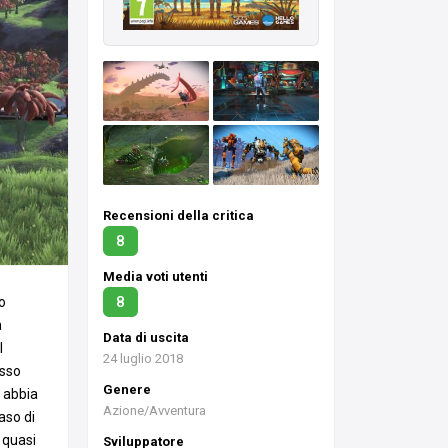
Recensioni della critica
8
Media voti utenti
8
o
a
Data di uscita
l
24 luglio 2018
esso
Genere
o abbia
Azione/Avventura
aso di
 quasi
Sviluppatore