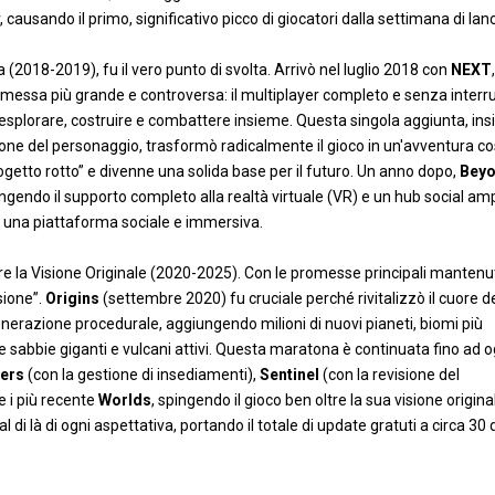
causando il primo, significativo picco di giocatori dalla settimana di lanc
2018-2019), fu il vero punto di svolta. Arrivò nel luglio 2018 con
NEXT
,
ssa più grande e controversa: il multiplayer completo e senza interruz
esplorare, costruire e combattere insieme. Questa singola aggiunta, in
zione del personaggio, trasformò radicalmente il gioco in un'avventura c
ogetto rotto” e divenne una solida base per il futuro. Un anno dopo,
Bey
ngendo il supporto completo alla realtà virtuale (VR) e un hub social am
e una piattaforma sociale e immersiva.
tre la Visione Originale (2020-2025). Con le promesse principali mantenu
sione”.
Origins
(settembre 2020) fu cruciale perché rivitalizzò il cuore d
generazione procedurale, aggiungendo milioni di nuovi pianeti, biomi più
elle sabbie giganti e vulcani attivi. Questa maratona è continuata fino ad 
iers
(con la gestione di insediamenti),
Sentinel
(con la revisione del
 e i più recente
Worlds
, spingendo il gioco ben oltre la sua visione origina
 là di ogni aspettativa, portando il totale di update gratuti a circa 30 d