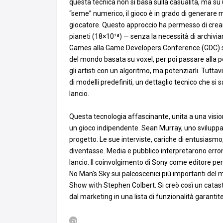
questa tecnica non si basa sulla casualità, ma s
“seme” numerico, il gioco è in grado di generare m
giocatore. Questo approccio ha permesso di creare
pianeti (18×10¹⁸) — senza la necessità di archivia
Games alla Game Developers Conference (GDC) sv
del mondo basata su voxel, per poi passare alla po
gli artisti con un algoritmo, ma potenziarli. Tutt
di modelli predefiniti, un dettaglio tecnico che s
lancio.
Questa tecnologia affascinante, unita a una visi
un gioco indipendente. Sean Murray, uno sviluppa
progetto. Le sue interviste, cariche di entusiasmo
diventasse. Media e pubblico interpretarono err
lancio. Il coinvolgimento di Sony come editore pe
No Man's Sky sui palcoscenici più importanti del
Show with Stephen Colbert. Si creò così un catast
dal marketing in una lista di funzionalità garant